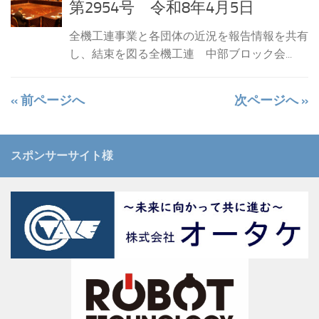
第2954号 令和8年4月5日
全機工連事業と各団体の近況を報告情報を共有
し、結束を図る全機工連 中部ブロック会...
« 前ページへ
次ページへ »
スポンサーサイト様