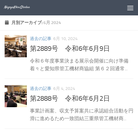
コンテンツへスキップ
月別アーカイブ:
6月 2024
過去の記事
6月 10, 2024
第2889号 令和6年6月9日
令和６年度事業決まる展示会開催に向け準備
着々と愛知県管工機材商協組 第６２回通常...
過去の記事
6月 4, 2024
第2888号 令和6年6月2日
事業計画案、収支予算案共に承認組合活動を円
滑に進めるため一致団結三重県管工機材商...