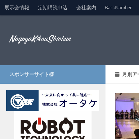
展示会情報
定期購読申込
会社案内
BackNamber
コンテンツへスキップ
スポンサーサイト様
月別ア