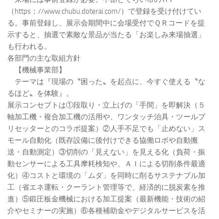
（https：//www.chubu.doterai.com/）で登録を受け付けてい
る。事前登録し、展示会期間中に会場受付でＱＲコードを提
示すると、抽選で素敵な景品が当たる「お楽しみ来場抽選」
も行われる。
各部門の主な取組方針
【機械事業部】
テーマは『現場の〝困った〟を起点に、今すぐ使える〝な
るほど〟を体験』。
展示コンセプトは①段取り・立上げの「手間」を即解決（５
軸加工機・複合加工機の活用や、ワンタッチ治具・ツールプ
リセッターとのコラボ提案）②人手不足でも「止めない」ス
モール自動化（既存設備に後付けできる協働ロボや自動搬
送・自動測定）③切削の「見えない」を見える化（負荷・振
動センサーによる工具摩耗検知や、ＡＩによる切削条件最適
化）④コストと環境の「ムダ」を同時に削るサステナブル加
工（省エネ運転・クーラント管理等で、経済的に脱炭素を推
進）⑤鍛圧板金機械における加工提案（最新機能・技術の紹
介やセミナーの実施）⑥各種補助金やデジタルサービスを活