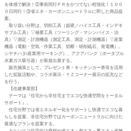
を体感で解決！②事前同行ＰＲをかつてない程強化！１００
０日同行！③省エネ・カーボンニュートラルに即した商品提
案。
取り扱い分野は、切削工具（超硬／ハイス工具・インデキ
サブル工具）▽補要工具（ツーリング・マシンバイス・治
具）▽測定・計測機器（測定工具、測定・計測機器）▽産業
機器（電動・空気・作業工具、切断・研削砥石、発電機）。
シヤチハタ(産業用マーキング）、アクアバンク（ポータブル
水素ガス吸引器）が新規出展する。
販売施策として、プレゼント券・キッチンカー券等を活用
した拡販活動や、コラボ展示・ＹＺコーナー展示の拡充など
を行う。
【住建事業部】
テーマは『住宅から非住宅までエコな快適空間をトータル
サポート』。
住宅分野では省エネルギー化をサポートし快適でエコな暮
らしを提案、非住宅分野ではカーボンニュートラルに向けた
最適なプランを提案する。
みらいエコ住宅向け商材や省エネ・創エネ・蓄エネ・省施