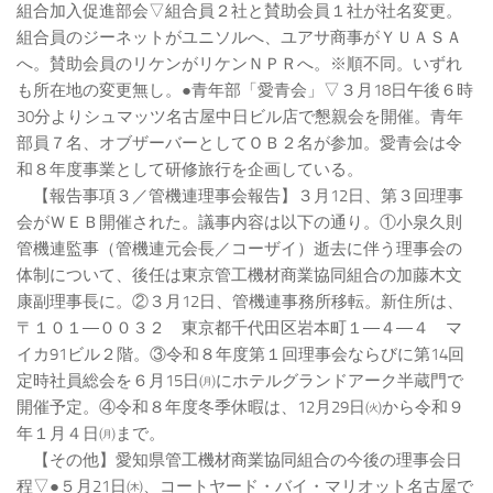
組合加入促進部会▽組合員２社と賛助会員１社が社名変更。
組合員のジーネットがユニソルへ、ユアサ商事がＹＵＡＳＡ
へ。賛助会員のリケンがリケンＮＰＲへ。※順不同。いずれ
も所在地の変更無し。●青年部「愛青会」▽３月18日午後６時
30分よりシュマッツ名古屋中日ビル店で懇親会を開催。青年
部員７名、オブザーバーとしてＯＢ２名が参加。愛青会は令
和８年度事業として研修旅行を企画している。
【報告事項３／管機連理事会報告】３月12日、第３回理事
会がＷＥＢ開催された。議事内容は以下の通り。①小泉久則
管機連監事（管機連元会長／コーザイ）逝去に伴う理事会の
体制について、後任は東京管工機材商業協同組合の加藤木文
康副理事長に。②３月12日、管機連事務所移転。新住所は、
〒１０１―００３２ 東京都千代田区岩本町１―４―４ マ
イカ91ビル２階。③令和８年度第１回理事会ならびに第14回
定時社員総会を６月15日㈪にホテルグランドアーク半蔵門で
開催予定。④令和８年度冬季休暇は、12月29日㈫から令和９
年１月４日㈪まで。
【その他】愛知県管工機材商業協同組合の今後の理事会日
程▽●５月21日㈭、コートヤード・バイ・マリオット名古屋で