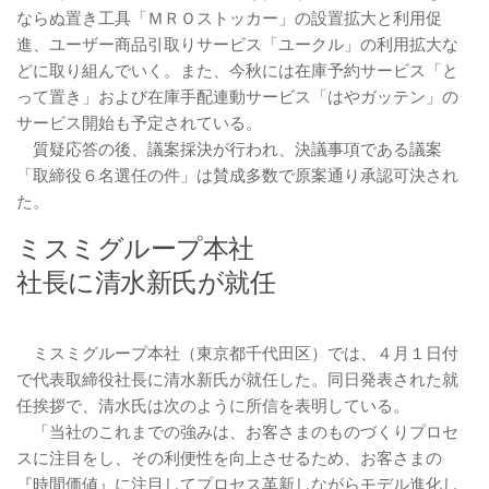
ならぬ置き工具「ＭＲＯストッカー」の設置拡大と利用促
進、ユーザー商品引取りサービス「ユークル」の利用拡大な
どに取り組んでいく。また、今秋には在庫予約サービス「と
って置き」および在庫手配連動サービス「はやガッテン」の
サービス開始も予定されている。
質疑応答の後、議案採決が行われ、決議事項である議案
「取締役６名選任の件」は賛成多数で原案通り承認可決され
た。
ミスミグループ本社
社長に清水新氏が就任
ミスミグループ本社（東京都千代田区）では、４月１日付
で代表取締役社長に清水新氏が就任した。同日発表された就
任挨拶で、清水氏は次のように所信を表明している。
「当社のこれまでの強みは、お客さまのものづくりプロセ
スに注目をし、その利便性を向上させるため、お客さまの
『時間価値』に注目してプロセス革新しながらモデル進化し