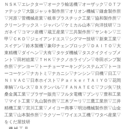
ＮＳＫ▽エレクター▽オークラ輸送機▽オーザック▽ＯＴフ
ァテック▽大阪ジャッキ製作所▽オリオン機械▽鎌倉製作所
▽河原▽菅機械産業▽岐阜プラスチック工業▽協和製作所▽
クリーンテックス・ジャパン▽ケミカル山本▽向洋技研▽コ
ガネイ▽コマツ産機▽蔵王産業▽三共製作所▽サンキン▽三
甲▽ＣＫＤ▽ジェイアンドエス▽シグマー技研▽新東工業▽
スイデン▽鈴木製機▽象印チェンブロック▽ＤＡＩＴＯ▽大
東精機▽ダイヘン▽大有▽タケダ機械▽タスクイクイップメ
ント▽田村総業▽ＴＨＫ▽テクノホライゾン▽寺田ポンプ製
作所▽デンヨー▽トーチョーマーキングシステムズ▽トーヨ
ーコーケン▽ナカトミ▽ナカニシ▽ナンシン▽日機▽日工▽
ＮＩＶＡＣ▽日本ホイスト▽ＰａｒｋｅｒＴＡＩＹＯ▽花岡
車輌▽パレス▽ＢＸテンパル▽ＦＡＮＡＴＥＣ▽フジ矢▽扶
桑金属工業▽ブラザー販売▽フルタ電機▽ブンリ▽豊和工業
▽マイト工業▽丸山製作所▽三木プーリ▽三鷹工業所▽三井
精機工業▽宮川工業▽メイコー商事▽明治機械製作所▽山金
工業▽山本製作所▽ラクソー▽ワイエス工機▽ワタベ産業▽
をくだ屋技研
機 械 工 具