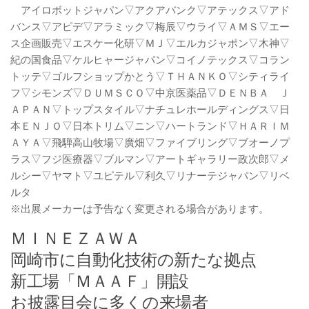
アイロボットジャパン▽アクアバンク▽アテックス▽アド
バンス▽アピデ▽アラミック▽梅辰▽ウライ▽ＡＭＳ▽エー
ス企画販売▽エスケー化研▽ＭＪ▽エルカジャポン▽木神▽
紀の国食品▽ケルヒャージャパン▽コイノテックス▽コラン
トッテ▽ゴルフショップかとう▽ＴＨＡＮＫＯ▽シティライ
フ▽シモンズ▽ＤＵＭＳＣＯ▽中京医薬品▽ＤＥＮＢＡ Ｊ
ＡＰＡＮ▽トップスタイル▽ナチュレホールディングス▽日
本ＥＮＪＯ▽日本トリム▽ニン▽ハートランド▽ＨＡＲＩＭ
ＡＹＡ▽飛騨高山牧場▽廣畑▽ファイブリング▽ブオーノプ
ラス▽フジ医療器▽ブルマン▽アートギャラリー政次郎▽メ
ルシー▽ヤマト▽ユピテル▽利久▽リナーテジャパン▽リベ
ルタ
※出展メーカーは予告なく変更される場合があります。
ＭＩＮＥＺＡＷＡ
岡崎市に自動化技術の新たな拠点
新工場「ＭＡＡＦ」開設
お披露目会に多くの来場者