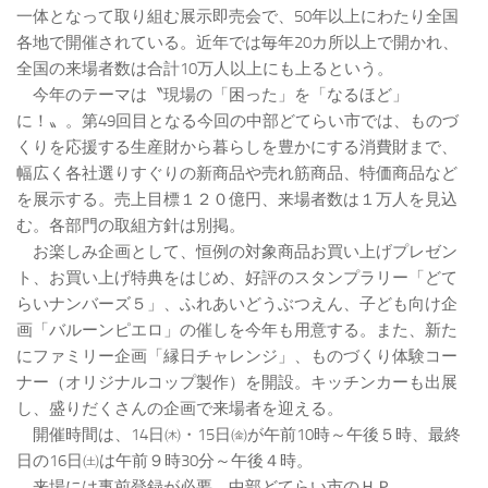
一体となって取り組む展示即売会で、50年以上にわたり全国
各地で開催されている。近年では毎年20カ所以上で開かれ、
全国の来場者数は合計10万人以上にも上るという。
今年のテーマは〝現場の「困った」を「なるほど」
に！〟。第49回目となる今回の中部どてらい市では、ものづ
くりを応援する生産財から暮らしを豊かにする消費財まで、
幅広く各社選りすぐりの新商品や売れ筋商品、特価商品など
を展示する。売上目標１２０億円、来場者数は１万人を見込
む。各部門の取組方針は別掲。
お楽しみ企画として、恒例の対象商品お買い上げプレゼン
ト、お買い上げ特典をはじめ、好評のスタンプラリー「どて
らいナンバーズ５」、ふれあいどうぶつえん、子ども向け企
画「バルーンピエロ」の催しを今年も用意する。また、新た
にファミリー企画「縁日チャレンジ」、ものづくり体験コー
ナー（オリジナルコップ製作）を開設。キッチンカーも出展
し、盛りだくさんの企画で来場者を迎える。
開催時間は、14日㈭・15日㈮が午前10時～午後５時、最終
日の16日㈯は午前９時30分～午後４時。
来場には事前登録が必要。中部どてらい市のＨＰ