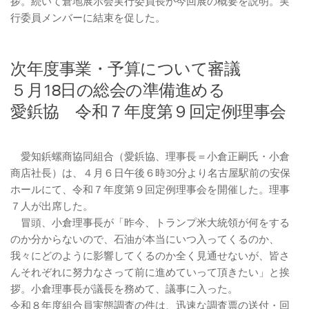
拶。続いて倉地展示会実行委員長が今回展の概要を説明。実
行委員メンバーに結束を促した。
次年度事業・予算について審議
５月18日の総会の準備進める
愛鋲協 令和７年度第９回定例理事会
愛知鋲螺商協同組合（愛鋲協、理事長＝小倉正嗣氏・小倉
商店社長）は、４月６日午後６時30分より名古屋駅前の安保
ホールにて、令和７年度第９回定例理事会を開催した。理事
７人が出席した。
冒頭、小倉理事長が「昨今、トランプ米大統領が何をする
のか分からないので、石油が本当にいつ入ってくるのか、
我々にどのように影響してくるのか全く見通せないが、皆さ
んそれぞれに努力なさって前に進めていって頂きたい」と挨
拶。小倉理事長が議長を務めて、議事に入った。
令和８年度組合員実態調査の件は、迅速な調査票の送付・回