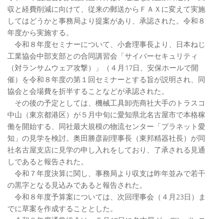
収と経費削減に向けて、従来の郵送からＦＡＸに変えて実施
してはどうかと事務局より提案があり、承認された。令和８
年度から実施する。
令和８年度セミナーについて、小倉理事長より、日本ねじ
工業協会中部支部との合同講習会「サイバーセキュリティ
（対ランサムウェア攻撃）」（４月17日、安保ホールで開
催）を令和８年度の第１回セミナーとする旨が説明され、同
協会と会場費を折半することなどが承認された。
その後の予定としては、機械工具卸売商社大手のトラスコ
中山（東京都港区）が５月中旬に愛知県北名古屋市で本格稼
働を開始する、同社最大規模の物流センター「プラネット愛
知」の見学を検討。奥田勝彦副理事長（東邦精器社長）が同
社名古屋支店に見学の申し入れをしており、了承される見通
しであると報告された。
令和７年度決算に関し、事務局より収支は昨年並みで若干
の黒字となる見込みであると報告された。
令和８年度予算案については、次回理事会（４月23日）ま
でに草案を作成することとした。