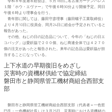
令和８年度通常総会は、５月18日に名古屋ガーデンパレス
１階「ホウ・エヴァー」で午後６時30分より開催予定。同日
午後６時より理事会を行う。
青年部に関しては、藤田守彦理事（藤田螺子工業取締役）
より４月10日に役員会、同月24日に総会が予定されていると
報告があった。
その他、ねじの日の記念品について、今年の「ねじの日エ
コバッグ」は愛鋲協で２００個、ねじ商連全体では４２７０
個の注文があったと報告された。来年の記念品は愛鋲協が担
当することになっている。
上下水道の早期復旧をめざし
災害時の資機材供給で協定締結
磐田市と静岡県管工機材商組合西部支
部
磐田市と静岡県管工機材商組合西部支部（代表者＝一色哲
巳氏・一色機材社長）は３月25日、災害時における資機材の