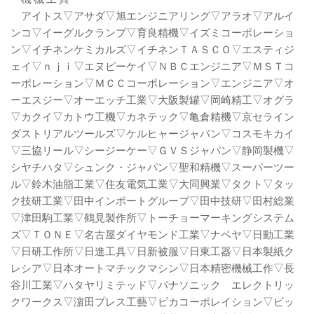
アイトス▽アサダ▽旭エンジニアリング▽アラオ▽アルイ
ンコ▽イーグルクランプ▽育良精機▽イズミコーポレーショ
ン▽イチネンケミカルズ▽イチネンＴＡＳＣＯ▽エスティジ
ェイ▽ｎｊｉ▽エヌピーケイ▽ＮＢＣエンジニア▽ＭＳＴコ
ーポレーション▽ＭＣＣコーポレーション▽エンジニア▽オ
ーエスジー▽オーエッチ工業▽大阪製罐▽岡崎精工▽オグラ
▽カクイ▽カトウ工機▽カネテック▽亀倉精機▽京セライン
ダストリアルツールズ▽ケルヒャージャパン▽コスモキカイ
▽三協リール▽シージーケー▽ＧＶＳジャパン▽静岡製機▽
シヤチハタ▽シュンク・ジャパン▽聖和精機▽スーパーツー
ル▽鈴木油脂工業▽住友電気工業▽大同興業▽タクト▽タッ
ク技研工業▽田中インポートグループ▽田中技研▽田村総業
▽津田駒工業▽鶴見製作所▽トーチョーマーキングシステム
ズ▽ＴＯＮＥ▽名古屋ダイヤモンド工業▽ナベヤ▽日動工業
▽日研工作所▽日進工具▽日新被服▽日東工器▽日本製紙ク
レシア▽日本オートマチックマシン▽日本精密機械工作▽長
谷川工業▽ハタヤリミテッド▽パナソニック エレクトリッ
クワークス▽濵田プレス工藝▽ピカコーポレイション▽ビッ