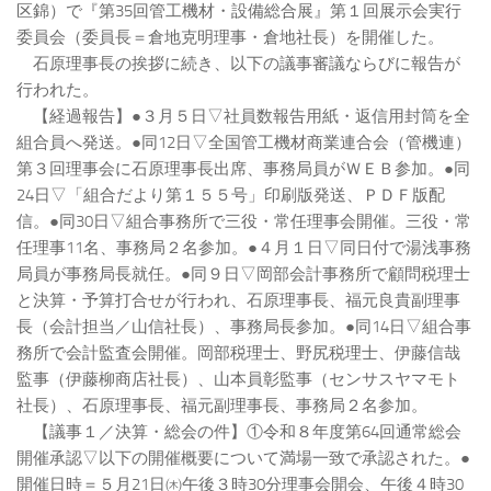
区錦）で『第35回管工機材・設備総合展』第１回展示会実行
委員会（委員長＝倉地克明理事・倉地社長）を開催した。
石原理事長の挨拶に続き、以下の議事審議ならびに報告が
行われた。
【経過報告】●３月５日▽社員数報告用紙・返信用封筒を全
組合員へ発送。●同12日▽全国管工機材商業連合会（管機連）
第３回理事会に石原理事長出席、事務局員がＷＥＢ参加。●同
24日▽「組合だより第１５５号」印刷版発送、ＰＤＦ版配
信。●同30日▽組合事務所で三役・常任理事会開催。三役・常
任理事11名、事務局２名参加。●４月１日▽同日付で湯浅事務
局員が事務局長就任。●同９日▽岡部会計事務所で顧問税理士
と決算・予算打合せが行われ、石原理事長、福元良貴副理事
長（会計担当／山信社長）、事務局長参加。●同14日▽組合事
務所で会計監査会開催。岡部税理士、野尻税理士、伊藤信哉
監事（伊藤柳商店社長）、山本員彰監事（センサスヤマモト
社長）、石原理事長、福元副理事長、事務局２名参加。
【議事１／決算・総会の件】①令和８年度第64回通常総会
開催承認▽以下の開催概要について満場一致で承認された。●
開催日時＝５月21日㈭午後３時30分理事会開会、午後４時30