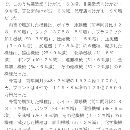
で、このうち製造業向けが75・６％増、非製造業向けが27・
９％増、官公需向けが52・６％減、代理店向けが１・９％増
だった。
内需で増加した機種は、ボイラ・原動機（前年同月比１２
８・８％増）、タンク（３７５８・５％増）、プラスチック
加工機械（50・７％増）、圧縮機（11・５％増）、送風機
（９・０％増）、変速機（10・８％増）の６機種。減少した
機種は、鉱山機械（23・９％減）、化学機械（11・６％
減）、ポンプ（10・２％減）、運搬機械（51・６％減）、金
属加工機械（64・６％減）、その他機械（50・２％減）の６
機種だった。
外需は、前年同月比48・３％増の１５３４億１７００万
円。プラントは４件で、１１９・８％増の１２９億７５００
万円だった。
外需で増加した機種は、ボイラ・原動機（前年同月比２３
３・７％増）、ポンプ（53・６％増）、運搬機械（36・６％
増）、変速機（26・４％増)、その他機械（１・２％増）の５
機種。減少した機種は、鉱山機械（37・２％減）、化学機械
（12・６％減）、タンク（８００・０％減）、プラスチック