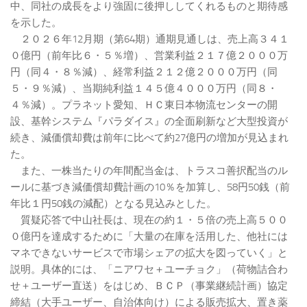
中、同社の成長をより強固に後押ししてくれるものと期待感
を示した。
２０２６年12月期（第64期）通期見通しは、売上高３４１
０億円（前年比６・５％増）、営業利益２１７億２０００万
円（同４・８％減）、経常利益２１２億２０００万円（同
５・９％減）、当期純利益１４５億４０００万円（同８・
４％減）。プラネット愛知、ＨＣ東日本物流センターの開
設、基幹システム『パラダイス』の全面刷新など大型投資が
続き、減価償却費は前年に比べて約27億円の増加が見込まれ
た。
また、一株当たりの年間配当金は、トラスコ善択配当のル
ールに基づき減価償却費計画の10％を加算し、58円50銭（前
年比１円50銭の減配）となる見込みとした。
質疑応答で中山社長は、現在の約１・５倍の売上高５００
０億円を達成するために「大量の在庫を活用した、他社には
マネできないサービスで市場シェアの拡大を図っていく」と
説明。具体的には、「ニアワセ＋ユーチョク」（荷物詰合わ
せ＋ユーザー直送）をはじめ、ＢＣＰ（事業継続計画）協定
締結（大手ユーザー、自治体向け）による販売拡大、置き薬