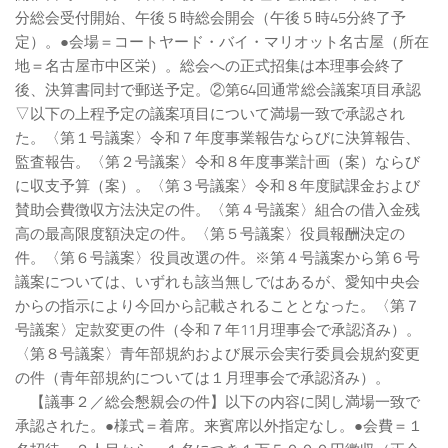
分総会受付開始、午後５時総会開会（午後５時45分終了予
定）。●会場＝コートヤード・バイ・マリオット名古屋（所在
地＝名古屋市中区栄）。総会への正式招集は本理事会終了
後、決算書同封で郵送予定。②第64回通常総会議案項目承認
▽以下の上程予定の議案項目について満場一致で承認され
た。〈第１号議案〉令和７年度事業報告ならびに決算報告、
監査報告。〈第２号議案〉令和８年度事業計画（案）ならび
に収支予算（案）。〈第３号議案〉令和８年度賦課金および
賛助会費徴収方法決定の件。〈第４号議案〉組合の借入金残
高の最高限度額決定の件。〈第５号議案〉役員報酬決定の
件。〈第６号議案〉役員改選の件。※第４号議案から第６号
議案については、いずれも該当無しではあるが、愛知中央会
からの指示により今回から記載されることとなった。〈第７
号議案〉定款変更の件（令和７年11月理事会で承認済み）。
〈第８号議案〉青年部規約および展示会実行委員会規約変更
の件（青年部規約については１月理事会で承認済み）。
【議事２／総会懇親会の件】以下の内容に関し満場一致で
承認された。●様式＝着席。来賓席以外指定なし。●会費＝１