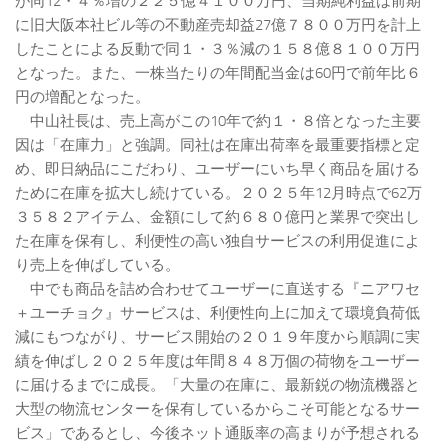
が同12・４％増の２２５億４１００万円、当期純利益は前期
に旧大阪本社ビル等の不動産売却益27億７８００万円を計上
したことによる反動で同１・３％減の１５８億８１００万円
となった。また、一株当たりの年間配当金は60円で前年比６
円の増配となった。
中山社長は、売上高がこの10年で約１・８倍となった主要
因は「在庫力」と強調。同社は在庫出荷率を最重要指標と定
め、即日納品にこだわり、ユーザーにいち早く商品を届ける
ために在庫を拡大し続けている。２０２５年12月時点で62万
３５８２アイテム、金額にして約６８０億円と業界で突出し
た在庫を保有し、利便性の高い独自サービスの利用促進によ
り売上を伸ばしている。
中でも商品を詰め合わせてユーザーに直送する『ニアワセ
＋ユーチョク』サービスは、利便性向上に加えて環境負荷低
減にもつながり、サービス開始の２０１９年度から順調に実
績を伸ばし２０２５年度は年間８４８万個の荷物をユーザー
に届けるまでに成長。「大量の在庫に、最新鋭の物流機器と
大型の物流センターを保有しているからこそ可能となるサー
ビス」であるとし、今後ネット通販率の高まりが予想される