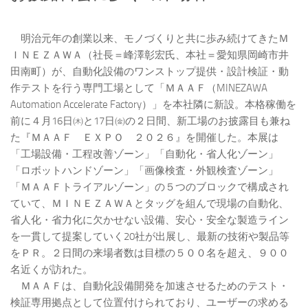
明治元年の創業以来、モノづくりと共に歩み続けてきたＭ
ＩＮＥＺＡＷＡ（社長＝峰澤彰宏氏、本社＝愛知県岡崎市井
田南町）が、自動化設備のワンストップ提供・設計検証・動
作テストを行う専門工場として「ＭＡＡＦ（MINEZAWA
Automation Accelerate Factory）」を本社隣に新設。本格稼働を
前に４月16日㈭と17日㈮の２日間、新工場のお披露目も兼ね
た『ＭＡＡＦ ＥＸＰＯ ２０２６』を開催した。本展は
「工場設備・工程改善ゾーン」「自動化・省人化ゾーン」
「ロボットハンドゾーン」「画像検査・外観検査ゾーン」
「ＭＡＡＦトライアルゾーン」の５つのブロックで構成され
ていて、ＭＩＮＥＺＡＷＡとタッグを組んで現場の自動化、
省人化・省力化に欠かせない設備、安心・安全な製造ライン
を一貫して提案していく20社が出展し、最新の技術や製品等
をＰＲ。２日間の来場者数は目標の５００名を超え、９００
名近くが訪れた。
ＭＡＡＦは、自動化設備開発を加速させるためのテスト・
検証専用拠点として位置付けられており、ユーザーの求める