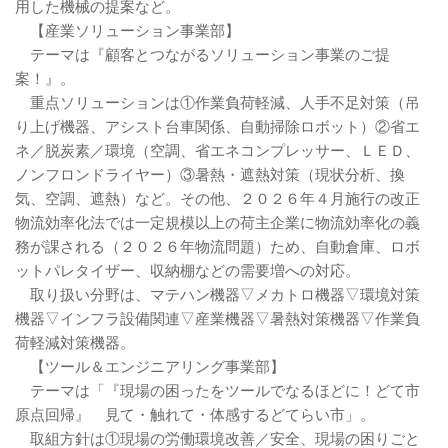
用した機械の提案など。
【産業ソリューション事業部】
テーマは『顧客とつながるソリューション事業のご提
案！』。
重点ソリューションは①作業負荷軽減、人手不足対策（吊
り上げ機器、アシスト台車関係、自動掃除ロボット）②省エ
ネ／脱炭素／環境（空調、省エネコンプレッサー、ＬＥＤ、
ノンフロンドライヤー）③暑熱・遮熱対策（現状分析、換
気、空調、遮熱）など。その他、２０２６年４月施行の改正
物流効率化法では一定規模以上の荷主企業に物流効率化の義
務が課される（２０２６年物流問題）ため、自動倉庫、ロボ
ットパレタイザー、収納棚などの需要増への対応。
取り扱い分野は、マテハン機器▽メカトロ機器▽環境対策
機器▽インフラ設備関連▽産業機器▽暑熱対策機器▽作業負
荷軽減対策機器。
【ツール＆エンジニアリング事業部】
テーマは「『現場の困ったをツールでなるほどに！どて市
原点回帰』 見て・触れて・体感するどてらい市」。
取組方針は①現場の労働環境改善／安全、現場の困りごと