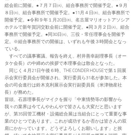
総会前に開催。●７月７日㈫、組合事務所で開催予定。●９月
８日㈫、組合事務所で開催予定。●11月４日㈬、組合事務所で
開催予定。●令和９年１月20日㈬、名古屋マリオットアソシア
ホテルで新年賀詞交歓会前に開催予定。●同３月２日㈫、組合
事務所で開催予定。●同30日㈫、三役・常任理事会を開催予
定。※組合事務所での開催は、いずれも午後３時開会となっ
ている。
すべての議事審議、報告を終え、村井善幸副理事長（オー
タケ会長）の中締めの挨拶で本理事会は散会となった。
同じく４月21日午後６時、THE CONDER HOUSEで第１回展
示会実行委員会が開催され、実行委員ら31名が参加した。本
会の司会進行は鈴木克利展示会実行副委員長（米津物産社
長）が務めた。
冒頭、石原理事長がマイクを握り「中東情勢等の影響から
我々の業界は今てんやわんやで皆さんも大変だと思います
が、第35回管工機材・設備総合展は当組合にとって重要な事
業のひとつであります。これが成功するか否かは皆さんの双
肩にかかっています。どうぞよろしくお願いします」と挨