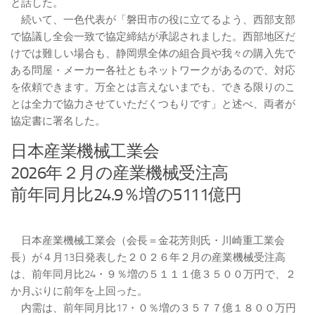
と話した。
続いて、一色代表が「磐田市の役に立てるよう、西部支部
で協議し全会一致で協定締結が承認されました。西部地区だ
けでは難しい場合も、静岡県全体の組合員や我々の購入先で
ある問屋・メーカー各社ともネットワークがあるので、対応
を依頼できます。万全とは言えないまでも、できる限りのこ
とは全力で協力させていただくつもりです」と述べ、両者が
協定書に署名した。
日本産業機械工業会
2026年２月の産業機械受注高
前年同月比24.9％増の5111億円
日本産業機械工業会（会長＝金花芳則氏・川崎重工業会
長）が４月13日発表した２０２６年２月の産業機械受注高
は、前年同月比24・９％増の５１１１億３５００万円で、２
か月ぶりに前年を上回った。
内需は、前年同月比17・０％増の３５７７億１８００万円