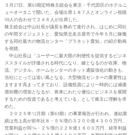
３月27日、第63期定時株主総会を東京・千代田区のホテルニ
ューオータニで開いた。会場出席１８７人とオンライン視聴
59人の合わせて２４６人が出席した。
株主総会は中山社長が議長を務めて進行され、はじめに同社
の年間ダイジェストと、愛知県北名古屋市で今年５月に稼働
する同社最大の物流センター「プラネット愛知」の紹介動画
を視聴。
中山社長は「ユーザーに最大限の利便性を提供するビジネ
ススタイルが評価される時代になり、鍵となるのが在庫、物
流、デジタル。ホームセンターのネット通販強化の動きも、
当社にとっては追い風となる。大型物流センターの重要性は
ますます高まってきており、設備投資により一時的には減価
償却費の増加となるが、将来にわたり優位にビジネスを展開
するための投資であると考えている」として株主に理解を求
めた。
２０２５年12月期（第63期）の事業報告が行われ、連結業
績は売上高が前年比８・５％増の３２００億４３００万円、
営業利益が同14・２％増の２２８億１６００万円、経常利益