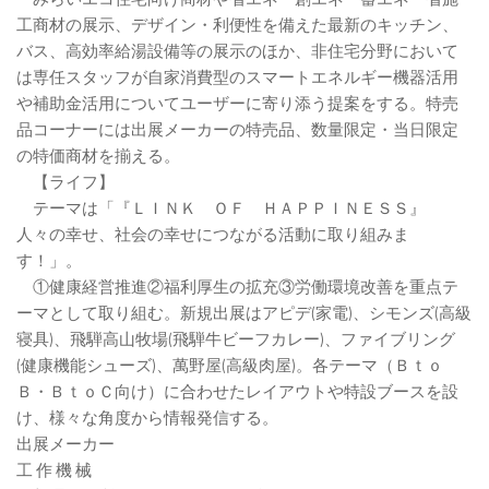
工商材の展示、デザイン・利便性を備えた最新のキッチン、
バス、高効率給湯設備等の展示のほか、非住宅分野において
は専任スタッフが自家消費型のスマートエネルギー機器活用
や補助金活用についてユーザーに寄り添う提案をする。特売
品コーナーには出展メーカーの特売品、数量限定・当日限定
の特価商材を揃える。
【ライフ】
テーマは「『ＬＩＮＫ ＯＦ ＨＡＰＰＩＮＥＳＳ』
人々の幸せ、社会の幸せにつながる活動に取り組みま
す！」。
①健康経営推進②福利厚生の拡充③労働環境改善を重点テ
ーマとして取り組む。新規出展はアピデ(家電)、シモンズ(高級
寝具)、飛騨高山牧場(飛騨牛ビーフカレー)、ファイブリング
(健康機能シューズ)、萬野屋(高級肉屋)。各テーマ（Ｂｔｏ
Ｂ・ＢｔｏＣ向け）に合わせたレイアウトや特設ブースを設
け、様々な角度から情報発信する。
出展メーカー
工 作 機 械