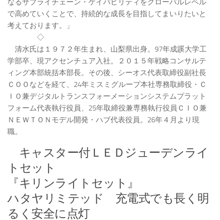
なるサプライチェーン・ケイパビリティをグローバルレベル
で高めていくことで、持続的な成長を目指してまいりたいと
考えております。」
◇
清水氏は１９７２年生まれ、山梨県出身。97年成蹊大学工
学部卒、現アクセンチュア入社。２０１５年戦略コンサルテ
ィング本部統括本部長。その後、シーオス代表取締役副社長
ＣＯＯなどを経て、24年ミスミグループ本社専務取締役・Ｃ
ＩＯ兼デジタルトランスフォーメーションシステムプラット
フォーム代表執行役員、25年取締役兼専務執行役員ＣＩＯ兼
ＮＥＷＴＯＮモデル開発・ハブ代表役員。26年４月より現
職。
キャスター付ＬＥＤジューデンライ
トセット
『キリンライトセット』
ハタヤリミテッド 充電式でも長く明
るく安全に点灯