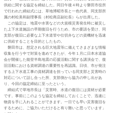
供給に関する協定を締結した。同日午後４時より磐田市役所
で行われた締結式には、草地博昭市長と一色代表、同支部所
属の村松美和副理事長（村松商店副社長）らが出席した。
この協定は、地震や水害などの大規模災害発生時に被災し
た上下水道施設の早期復旧を行うため、市の要請を受け、同
支部が復旧に必要な上下水道管や仕切弁などの資機材を迅速
に供給することを目的としたもの。
磐田市は、想定される巨大地震等に備えてさまざまな情報
収集を行う中で対策を進めてきたが、今年１月に日本水道協
会が開催した能登半島地震の応援活動に関する講演会で、復
旧活動における資材調達の重要性を再認識。日頃、市が発注
する上下水道工事の資材調達を担っている同支部と災害時の
対応について話し合った所、支部側から協力の申し出があ
り、今回の協定締結に至ったという。
締結式で草地市長は「災害時、水道の復旧には資材が必要
です。事前にこのような協定を締結しておくことで、迅速に
物資を手に入れることができます。一日でも早い災害復旧を
するために、ご協力いただけると有り難いと思っています」