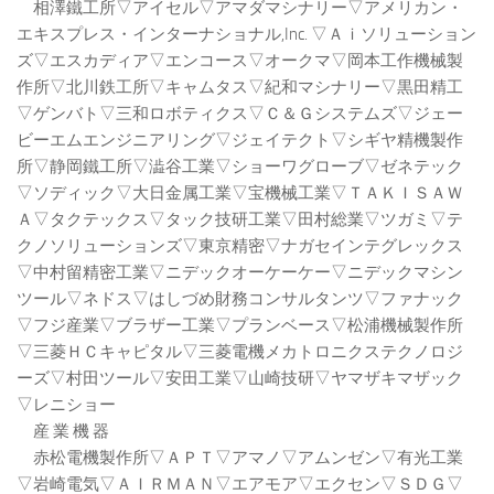
相澤鐵工所▽アイセル▽アマダマシナリー▽アメリカン・
エキスプレス・インターナショナル,Inc. ▽Ａｉソリューション
ズ▽エスカディア▽エンコース▽オークマ▽岡本工作機械製
作所▽北川鉄工所▽キャムタス▽紀和マシナリー▽黒田精工
▽ゲンバト▽三和ロボティクス▽Ｃ＆Ｇシステムズ▽ジェー
ビーエムエンジニアリング▽ジェイテクト▽シギヤ精機製作
所▽静岡鐵工所▽澁谷工業▽ショーワグローブ▽ゼネテック
▽ソディック▽大日金属工業▽宝機械工業▽ＴＡＫＩＳＡＷ
Ａ▽タクテックス▽タック技研工業▽田村総業▽ツガミ▽テ
クノソリューションズ▽東京精密▽ナガセインテグレックス
▽中村留精密工業▽ニデックオーケーケー▽ニデックマシン
ツール▽ネドス▽はしづめ財務コンサルタンツ▽ファナック
▽フジ産業▽ブラザー工業▽プランベース▽松浦機械製作所
▽三菱ＨＣキャピタル▽三菱電機メカトロニクステクノロジ
ーズ▽村田ツール▽安田工業▽山崎技研▽ヤマザキマザック
▽レニショー
産 業 機 器
赤松電機製作所▽ＡＰＴ▽アマノ▽アムンゼン▽有光工業
▽岩崎電気▽ＡＩＲＭＡＮ▽エアモア▽エクセン▽ＳＤＧ▽