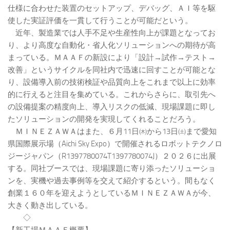
仕様に合わせた装置のセットアップ、デバッグ、ＡＩ等を駆
使した実証評価を一貫して行うことが可能だという。
近年、製造業では人手不足や生産性向上が課題となってお
り、より高度な自動化・省人化ソリューションへの期待が高
まっている。ＭＡＡＦの新設により「設計→試作→テスト→
改善」というサイクルを同社内で迅速に回すことが可能とな
り、設備導入前の技術検証や品質向上をこれまで以上に効率
的に行えると注目を集めている。これからさらに、取引先へ
の設備提案の精度向上、導入リスクの低減、現場課題に即し
たソリューションの開発を実現してくれることだろう。
ＭＩＮＥＺＡＷＡはまた、６月11日㈭から13日㈯まで愛知
県国際展示場（Aichi Sky Expo）で開催されるロボットテクノロ
ジージャパン（R1397780074T1397780074J）２０２６に出展
する。同社ブースでは、現場課題に寄り添ったソリューショ
ンを、実機や過去事例等を交えて紹介するという。間もなく
創業１６０年を迎えようとしているＭＩＮＥＺＡＷＡが今、
大きく動き出している。
◇