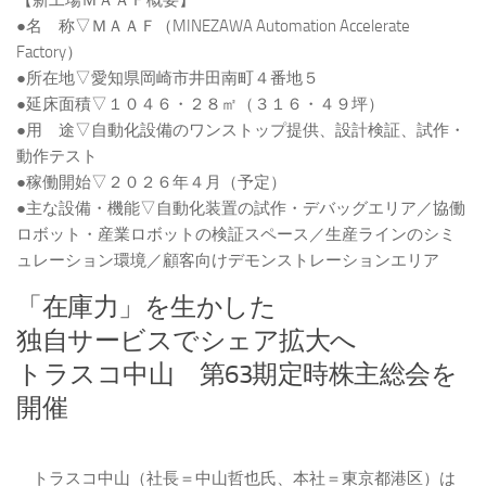
【新工場ＭＡＡＦ概要】
●名 称▽ＭＡＡＦ（MINEZAWA Automation Accelerate
Factory）
●所在地▽愛知県岡崎市井田南町４番地５
●延床面積▽１０４６・２８㎡（３１６・４９坪）
●用 途▽自動化設備のワンストップ提供、設計検証、試作・
動作テスト
●稼働開始▽２０２６年４月（予定）
●主な設備・機能▽自動化装置の試作・デバッグエリア／協働
ロボット・産業ロボットの検証スペース／生産ラインのシミ
ュレーション環境／顧客向けデモンストレーションエリア
「在庫力」を生かした
独自サービスでシェア拡大へ
トラスコ中山 第63期定時株主総会を
開催
トラスコ中山（社長＝中山哲也氏、本社＝東京都港区）は