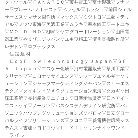
ク・ツール▽ＦＡＮＡＴＥＣ▽藤井電工▽富士製砥▽フナソ
ー▽ブルーム‐ノボテスト▽ベッセル▽ボッシュ▽前田シェル
サービス▽マサダ製作所▽マックス▽ミツトヨ▽三菱マテリ
アル▽ミツワ東海▽美濃工業▽ムラキ▽室本鉄工▽モトユキ
▽ＭＯＬＤＩＮＯ▽柳瀬▽ヤマダコーポレーション▽山田電
器工業▽やまびこジャパン▽ユキワ精工▽淀川電機製作所▽
レヂトン▽ロブテックス
住 設 建 材
ＥｃｏＦｌｏｗ Ｔｅｃｈｎｏｌｏｇｙ Ｊａｐａｎ▽ＳＦ
Ａ Ｊａｐａｎ▽エスケー化研▽河村電器販売▽草川工業▽
クリナップ▽コロナ▽サイエンス▽シャープエネルギーソリ
ューション▽シャープマーケティングジャパン▽スリーエス
テクノ▽ダイキンＨＶＡＣソリューション東海▽タカギ▽田
窪工業所▽長州産業▽ニチコン▽日産愛知販売▽日本アイ・
エス・ケイ▽ノーリツ▽バスシステムデザイン研究所▽パナ
ソニックハウジングソリューションズ▽パロマ▽日立グロー
バルライフソリューションズ▽プロス▽三菱電機住環境シス
テムズ▽吉建▽ヨドコウ▽ＬＩＸＩＬ▽リンナイ▽ワンド
ラ イ フ