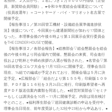
名招待。２人目から、１名につき１万５０００円徴収（正会
員、新賛助会員同額）。●令和９年度総会会場選定について
（役員改選年）＝コートヤード・バイ・マリオット名古屋で
開催予定。
【報告事項１／第35回管工機材・設備総合展準備進捗状
況】後援について、今回展から建通新聞社が加わり17団体と
なった。本理事会後の午後６時より第１回展示会実行委員会
をTHE CONDER HOUSEで開催。
【報告事項２／各部会報告】●総務部会▽総会懇親会を総会
後の午後６時より同会場内で開催。懇親会の来賓、司会進行
役および乾杯と中締め挨拶の人選が報告された。●名管会▽第
56回名管会ゴルフ大会を11月10日㈫に開催予定。理事会当日
現在、14組での編成が予定されており、開催会場は５月に決
定予定。●広報部会▽「組合だより第１５５号」印刷版１０９
部、ＰＤＦ版１１６社を３月24日に発行。印刷版希望者へ再
度ＰＤＦ版送信案内書類を同送した。●経営対策部会▽セミナ
ーもしくは講演会を10月～11月に開催予定。内容は現在検討
中とのこと。●福利厚生部会▽巡回健康診断の申込を受付中。
理事会当日現在、前年度受診した32社中23社から申込あり。●