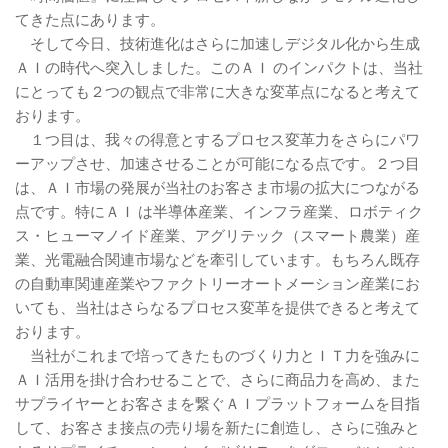
てきた点にあります。
そして今日、技術進化はさらに加速しデジタル化から生成
ＡＩの時代へ突入しました。このＡＩ のインパクトは、当社
にとっても２つの観点で非常に大きな変革点になると考えて
おります。
１つ目は、我々の得意とするプロセス変革力をさらにパワ
ーアップさせ、加速させることが可能になる点です。２つ目
は、ＡＩ市場の発展が当社のお客さま市場の拡大につながる
点です。特にＡＩ は半導体産業、インフラ産業、ロボティク
ス・ヒューマノイド産業、アグリテック（スマート農業）産
業、光電融合関連市場などを牽引しています。もちろん既存
の自動車関連産業やファクトリーオートメーション産業にお
いても、当社はさらなるプロセス変革を提供できると考えて
おります。
当社がこれまで培ってきたものづくり力とＩＴ力を強みに
ＡＩ活用を掛け合わせることで、さらに商品力を高め、また
サプライヤーとお客さまを繋ぐＡＩプラットフォームを目指
して、お客さま接点の売り場を新たに創造し、さらに強みと