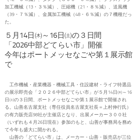
加工機械（13・３％減）、圧縮機（21・８％減）、送風機
（39・７％減）、金属加工機械（48・６％減）の７機種だっ
た。
５月14日㈭～16日㈯の３日間
「2026中部どてらい市」開催
今年はポートメッセなごや第１展示館
で
工作機械・産業機器・機械工具・住設建材・ライフ特選品
の展示即売会「２０２６中部どてらい市」が５月14日㈭～16
日㈯の３日間、ポートメッセなごや第１展示館で開催され
る。山善名古屋支社（専任役員名古屋支社長＝上村伸行氏）
の有力販売店98社が主催店となり、出展メーカー３００社
（いずれも４月26日現在）参加のもと、山善が事務局を務め
て今年も盛大に開かれる。
山善の「どてらい市」は、メーカー・山善・販売店が三位