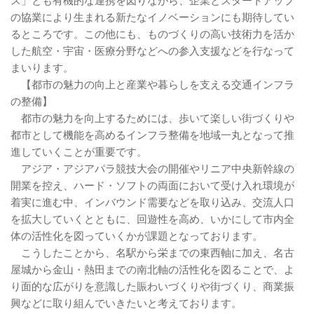
ス」とも有機的な連携を図りながら、企業とスタートアップ
の協業により生まれる新たなイノベーションにも期待してい
るところです。この他にも、ものづくりの高い技術力を活か
した航空・宇宙・医療分野などへの参入支援などを行なって
まいります。
【都市の魅力の向上と産業や暮らしを支える交通インフラ
の整備】
都市の魅力を向上するためには、歩いて楽しい街づくりや
都市として機能を高めるインフラ整備を地域一丸となって推
進していくことが重要です。
アジア・アジアパラ競技大会の開催やリニア中央新幹線の
開業を控え、ハード・ソフトの両面において受け入れ環境が
着実に進む中、インバウンド需要などを取り込み、交流人口
を拡大していくとともに、回遊性を高め、いかにして市内全
体の活性化を図っていくかが課題となっております。
こうしたことから、名駅から栄までの東西軸に加え、名古
屋城から金山・熱田までの南北軸の活性化を図ることで、よ
り面的な広がりを意識した賑わいづくりや街づくり、商業振
興などに取り組んでいきたいと考えております。