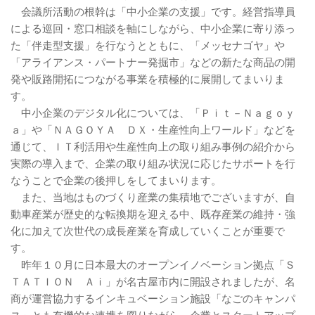
会議所活動の根幹は「中小企業の支援」です。経営指導員
による巡回・窓口相談を軸にしながら、中小企業に寄り添っ
た「伴走型支援」を行なうとともに、「メッセナゴヤ」や
「アライアンス・パートナー発掘市」などの新たな商品の開
発や販路開拓につながる事業を積極的に展開してまいりま
す。
中小企業のデジタル化については、「Ｐｉｔ－Ｎａｇｏｙ
ａ」や「ＮＡＧＯＹＡ ＤＸ・生産性向上ワールド」などを
通じて、ＩＴ利活用や生産性向上の取り組み事例の紹介から
実際の導入まで、企業の取り組み状況に応じたサポートを行
なうことで企業の後押しをしてまいります。
また、当地はものづくり産業の集積地でございますが、自
動車産業が歴史的な転換期を迎える中、既存産業の維持・強
化に加えて次世代の成長産業を育成していくことが重要で
す。
昨年１０月に日本最大のオープンイノベーション拠点「Ｓ
ＴＡＴＩＯＮ Ａｉ」が名古屋市内に開設されましたが、名
商が運営協力するインキュベーション施設「なごのキャンパ