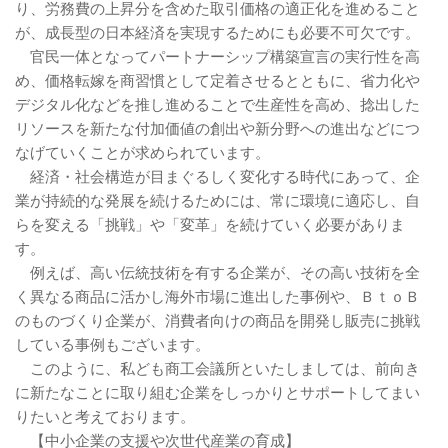
り、労務費の上昇分を含めた取引価格の適正化を進めること
が、成長型の日本経済を実現するためにも必要不可欠です。
官民一体となってパートナーシップ構築宣言の実行性を高
め、価格転嫁を商習慣として定着させるとともに、省力化や
デジタル化などを推し進めることで生産性を高め、捻出した
リソースを新たな付加価値の創出や新分野への進出などにつ
なげていくことが求められています。
経済・社会構造が目まぐるしく変化する時代にあって、企
業が持続的な発展を続けるためには、常に環境に適応し、自
らを変える「挑戦」や「変革」を続けていく必要がありま
す。
例えば、高い伝統技術を有する企業が、その高い技術を全
く異なる商品に活かし海外市場に進出した事例や、ＢｔｏＢ
のものづくり企業が、消費者向けの商品を開発し販売に挑戦
している事例もございます。
このように、私ども商工会議所といたしましては、前向き
に新たなことに取り組む企業をしっかりとサポートしてまい
りたいと考えております。
【中小企業の支援や次世代産業の育成】