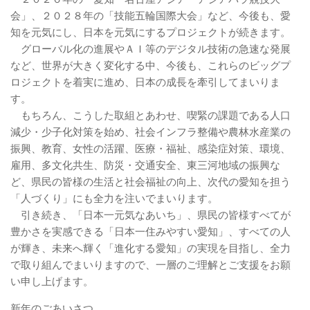
会」、２０２８年の「技能五輪国際大会」など、今後も、愛
知を元気にし、日本を元気にするプロジェクトが続きます。
グローバル化の進展やＡＩ等のデジタル技術の急速な発展
など、世界が大きく変化する中、今後も、これらのビッグプ
ロジェクトを着実に進め、日本の成長を牽引してまいりま
す。
もちろん、こうした取組とあわせ、喫緊の課題である人口
減少・少子化対策を始め、社会インフラ整備や農林水産業の
振興、教育、女性の活躍、医療・福祉、感染症対策、環境、
雇用、多文化共生、防災・交通安全、東三河地域の振興な
ど、県民の皆様の生活と社会福祉の向上、次代の愛知を担う
「人づくり」にも全力を注いでまいります。
引き続き、「日本一元気なあいち」、県民の皆様すべてが
豊かさを実感できる「日本一住みやすい愛知」、すべての人
が輝き、未来へ輝く「進化する愛知」の実現を目指し、全力
で取り組んでまいりますので、一層のご理解とご支援をお願
い申し上げます。
新年のごあいさつ