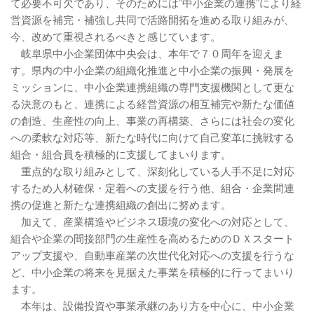
て必要不可欠であり、そのためには“中小企業の連携”により経
営資源を補完・補強し共同で活路開拓を進める取り組みが、
今、改めて重視されるべきと感じています。
岐阜県中小企業団体中央会は、本年で７０周年を迎えま
す。県内の中小企業の組織化推進と中小企業の振興・発展を
ミッションに、中小企業連携組織の専門支援機関として更な
る決意のもと、連携による経営資源の相互補完や新たな価値
の創造、生産性の向上、事業の再構築、さらには社会の変化
への柔軟な対応等、新たな時代に向けて自己変革に挑戦する
組合・組合員を積極的に支援してまいります。
重点的な取り組みとして、深刻化している人手不足に対応
するため人材確保・定着への支援を行う他、組合・企業間連
携の促進と新たな連携組織の創出に努めます。
加えて、産業構造やビジネス環境の変化への対応として、
組合や企業の間接部門の生産性を高めるためのＤＸスタート
アップ支援や、自動車産業の次世代化対応への支援を行うな
ど、中小企業の将来を見据えた事業を積極的に行ってまいり
ます。
本年は、設備投資や事業承継のあり方を中心に、中小企業