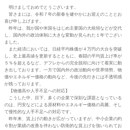
明けましておめでとうございます。
皆さまには、令和７年の新春を健やかにお迎えのこととお
喜び申し上げます。
昨年は、我が国や米国をはじめ主要国の大統領などが交代
し、国内外の政治体制に大きな変動が見られた１年でござい
ました。
また経済においては、日経平均株価が４万円の大台を突破
し、史上最高値を更新するとともに、春闘の平均賃上げ率が
５％を超えるなど、デフレからの完全脱却に向けて着実に動
き出しております。一方で国内外の政治動向や世界情勢、物
価やエネルギー価格の動向など、今後の先行きには不透明感
が残っております。
【物価高や人手不足への対応】
こうした中、目下、多くの企業で深刻な課題となっている
のは、円安などによる原材料やエネルギー価格の高騰、そし
て慢性的な人手不足への対応です。
昨年来、賃上げの動きが広がっていますが、中小企業の約
６割が業績の改善を伴わない防衛的な賃上げを強いられてお