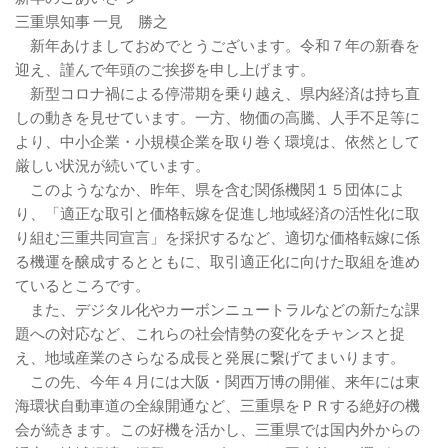
三重県知事 一見 勝之
新年あけましておめでとうございます。令和７年の新春を
迎え、謹んで年頭のご挨拶を申し上げます。
新型コロナ禍による停滞期を乗り越え、県内経済は持ち直
しの動きを見せています。一方、物価の高騰、人手不足等に
より、中小企業・小規模企業を取り巻く環境は、依然として
厳しい状況が続いています。
このようななか、昨年、県を含む関係機関１５団体によ
り、「適正な取引と価格転嫁を促進し地域経済の活性化に取
り組む三重共同宣言」を採択するなど、適切な価格転嫁に係
る機運を醸成するとともに、取引適正化に向けた取組を進め
ているところです。
また、デジタル化やカーボンニュートラルなどの新たな課
題への対応など、これらの社会情勢の変化をチャンスと捉
え、地域産業のさらなる成長と発展に繋げてまいります。
この先、今年４月には大阪・関西万博の開催、来年には東
海環状自動車道の全線開通など、三重県をＰＲする絶好の機
会が続きます。この好機を活かし、三重県では国内外からの