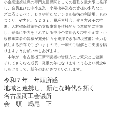
小企業連携組織の専門支援機関としての役割を最大限に発揮
し、会員並びに中小企業・小規模事業者の皆様の多彩なニー
ズに応えるべく、ＤＸや新たなデジタル技術の利活用、もの
づくり、省力化、ＳＤＧｓ、脱炭素社会、働き方改革の推
進、人材確保対策等の支援事業を積極的かつ意欲的に実施
し、懸命に努力をされている中小企業組合及び中小企業・小
規模事業者の皆様が充分に力を発揮できる環境整備に全力を
傾注する所存でございますので、一層のご理解とご支援を賜
りますようお願い申しあげます。
本年が、名古屋機工新聞読者の皆様方のご繁栄とご健勝、
そしてさらなる成長・発展の年になりますよう心より祈念申
しあげまして、新年のあいさつといたします。
令和７年 年頭所感
地域と連携し、新たな時代を拓く
名古屋商工会議所
会 頭 嶋尾 正