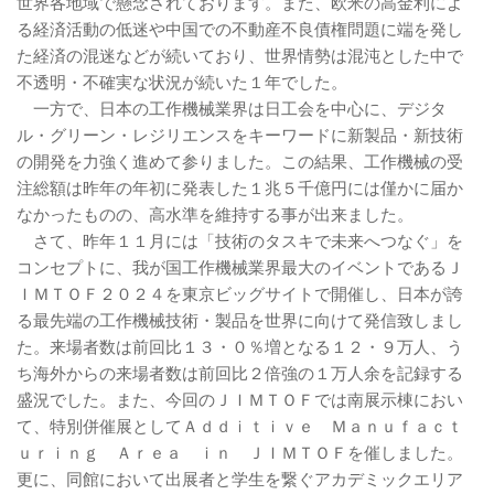
世界各地域で懸念されております。また、欧米の高金利によ
る経済活動の低迷や中国での不動産不良債権問題に端を発し
た経済の混迷などが続いており、世界情勢は混沌とした中で
不透明・不確実な状況が続いた１年でした。
一方で、日本の工作機械業界は日工会を中心に、デジタ
ル・グリーン・レジリエンスをキーワードに新製品・新技術
の開発を力強く進めて参りました。この結果、工作機械の受
注総額は昨年の年初に発表した１兆５千億円には僅かに届か
なかったものの、高水準を維持する事が出来ました。
さて、昨年１１月には「技術のタスキで未来へつなぐ」を
コンセプトに、我が国工作機械業界最大のイベントであるＪ
ＩＭＴＯＦ２０２４を東京ビッグサイトで開催し、日本が誇
る最先端の工作機械技術・製品を世界に向けて発信致しまし
た。来場者数は前回比１３・０％増となる１２・９万人、う
ち海外からの来場者数は前回比２倍強の１万人余を記録する
盛況でした。また、今回のＪＩＭＴＯＦでは南展示棟におい
て、特別併催展としてＡｄｄｉｔｉｖｅ Ｍａｎｕｆａｃｔ
ｕｒｉｎｇ Ａｒｅａ ｉｎ ＪＩＭＴＯＦを催しました。
更に、同館において出展者と学生を繋ぐアカデミックエリア