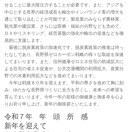
せることに最大限注力することが必要です。また、アジアを
中心とする世界の経済成長も輸出やインバウンド客の増大を
通じて取り込むことが可能です。製造業のみならず農林業、
観光業や建設業、さらには医療・福祉の分野なども含めて、
ＤＸやリスキリング、経営基盤の強化や輸出の促進などを徹
底的に支援します。
最後に脱炭素政策の加速化です。脱炭素政策の推進は待っ
たなしであり、長野県ゼロカーボン戦略の様々な取組を加速
してまいります。また、信州健康ゼロエネ住宅の助成拡大に
よる住宅の省エネ促進や、公共交通機関の利用拡大、産業分
野での水素利用拡大などを進めてまいります。
今年は戦後８０年を迎えます。平和の尊さを改めて胸に刻
み、ゆたかな長野県づくりに全力を尽くし、未来への希望を
育んでまいります。今年一年の皆様の御健康と御多幸を心よ
りお祈り申し上げ、新年の御挨拶といたします。
令和７年 年 頭 所 感
新年を迎えて