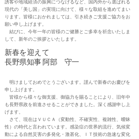
誘客や地域経済の振興につなげるなど、国内外から選ばれる
現代の「美し国」の実現に向けて、様々な取組を進めてまい
ります。皆様におかれましては、引き続きご支援ご協力をお
願い申し上げます。
結びに、今年一年の皆様のご健勝とご多幸を祈念いたしま
して、新年のご挨拶といたします。
新春を迎えて
長野県知事 阿部 守一
明けましておめでとうございます。謹んで新春のお慶びを
申し上げます。
皆様から様々な御支援、御協力を賜ることにより、旧年中
も長野県政を前進させることができました。深く感謝申し上
げます。
さて、現在はＶＵＣＡ（変動性、不確実性、複雑性、曖昧
性）の時代と言われています。感染症の世界的流行、気候変
動による自然災害の多発化・激甚化、ＩＴ技術の急速な変化