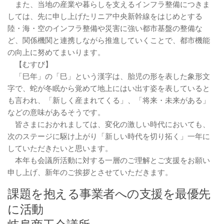
また、当地の産業や暮らしを支えるインフラ整備につきま
しては、先に申し上げたリニア中央新幹線をはじめとする
陸・海・空のインフラ整備や災害に強い都市基盤の整備な
ど、関係機関と連携しながら推進していくことで、都市機能
の向上に努めてまいります。
【むすび】
「巳年」の「巳」という漢字は、胎児の形を表した象形文
字で、蛇が冬眠から覚めて地上にはい出す姿を表していると
も言われ、「新しく産まれてくる」、「将来・未来がある」
などの意味があるそうです。
皆さまにおかれましては、変化の激しい時代においても、
次のステージに駆け上がり「新しい時代を切り拓く」一年に
していただきたいと思います。
本年も会議所活動に対する一層のご理解とご支援をお願い
申し上げ、新年のご挨拶とさせていただきます。
課題を抱える事業者への支援を最優先
に活動