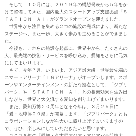
そして、１０月には、２０１９年の構想発表から５年をか
けて整備してきた、国内最大のスタートアップ支援拠点「Ｓ
ＴＡＴＩＯＮ Ａｉ」がグランドオープンを迎えました。
世界中から注目を集める２つの施設の完成により、新たな
ステージへ、また一歩、大きく歩みを進めることができまし
た。
今後も、これらの施設を起点に、世界中から、たくさんの
人、最先端の技術・サービスを呼び込み、愛知をさらに元気
にしてまいります。
さて、今年７月、いよいよ、アジア最大級・世界最先端の
スマートアリーナ「ＩＧアリーナ」がオープンします。スポ
ーツやエンターテインメントの新たな拠点として、「ジブリ
パーク」や「ＳＴＡＴＩＯＮ Ａｉ」との相乗効果を生み出
しながら、世界と大交流する愛知を創り上げてまいります。
また、愛知万博２０周年となる今年は、３月２５日に
「愛・地球博２０祭」が開幕します。「ジブリパーク」とも
コラボレーションしながら大いに盛り上げてまいりますの
で、ぜひ、楽しみにしていただきたいと思います。
２０２６年の「愛知・名古屋アジア・アジアパラ競技大