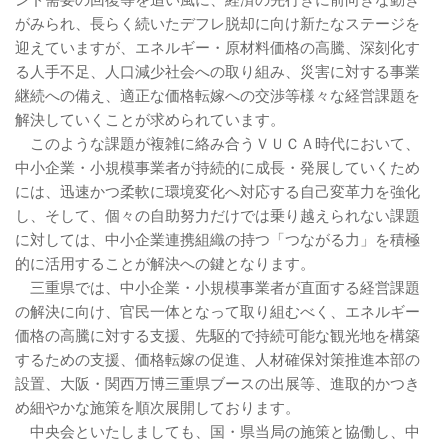
ンド需要の回復等を追い風に、経済の先行きに前向きな動き
がみられ、長らく続いたデフレ脱却に向け新たなステージを
迎えていますが、エネルギー・原材料価格の高騰、深刻化す
る人手不足、人口減少社会への取り組み、災害に対する事業
継続への備え、適正な価格転嫁への交渉等様々な経営課題を
解決していくことが求められています。
このような課題が複雑に絡み合うＶＵＣＡ時代において、
中小企業・小規模事業者が持続的に成長・発展していくため
には、迅速かつ柔軟に環境変化へ対応する自己変革力を強化
し、そして、個々の自助努力だけでは乗り越えられない課題
に対しては、中小企業連携組織の持つ「つながる力」を積極
的に活用することが解決への鍵となります。
三重県では、中小企業・小規模事業者が直面する経営課題
の解決に向け、官民一体となって取り組むべく、エネルギー
価格の高騰に対する支援、先駆的で持続可能な観光地を構築
するための支援、価格転嫁の促進、人材確保対策推進本部の
設置、大阪・関西万博三重県ブースの出展等、進取的かつき
め細やかな施策を順次展開しております。
中央会といたしましても、国・県当局の施策と協働し、中