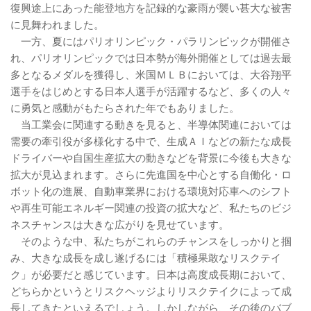
復興途上にあった能登地方を記録的な豪雨が襲い甚大な被害
に見舞われました。
一方、夏にはパリオリンピック・パラリンピックが開催さ
れ、パリオリンピックでは日本勢が海外開催としては過去最
多となるメダルを獲得し、米国ＭＬＢにおいては、大谷翔平
選手をはじめとする日本人選手が活躍するなど、多くの人々
に勇気と感動がもたらされた年でもありました。
当工業会に関連する動きを見ると、半導体関連においては
需要の牽引役が多様化する中で、生成ＡＩなどの新たな成長
ドライバーや自国生産拡大の動きなどを背景に今後も大きな
拡大が見込まれます。さらに先進国を中心とする自働化・ロ
ボット化の進展、自動車業界における環境対応車へのシフト
や再生可能エネルギー関連の投資の拡大など、私たちのビジ
ネスチャンスは大きな広がりを見せています。
そのような中、私たちがこれらのチャンスをしっかりと掴
み、大きな成長を成し遂げるには「積極果敢なリスクテイ
ク」が必要だと感じています。日本は高度成長期において、
どちらかというとリスクヘッジよりリスクテイクによって成
長してきたといえるでしょう。しかしながら、その後のバブ