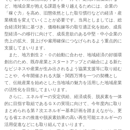
ど、地域企業が抱える課題を乗り越えるためには、企業の
「稼ぐ力」を高め、旧態依然とした取引慣行などの経済・産
業構造を変えていくことが必要です。当局としましては、総
合経済対策に基づき、価格転嫁等の取引適正化を始め、成長
型経済への移行に向けて、成長意欲のある中堅・中小企業の
売上の拡大、賃上げや雇用確保につなげられるよう重点的に
支援してまいります。
また、地方創生２・０の始動に合わせ、地域経済の好循環
創出のため、既存産業とスタートアップとの融合による新た
なビジネスや産業が生み出されるよう協業支援等に取り組む
ことや、今年開催される大阪・関西万博を一つの契機とし
て、伝統産業を始めとした当地域の魅力を活用した地域産業
の活性化を目指してまいります。
さらに、エネルギーの安定供給、経済成長、脱炭素を一体
的に目指す取組であるＧＸの実現に向けて、今年度内に取り
まとめられる第７次エネルギー基本計画を踏まえながら、更
なる省エネの推進や脱炭素効果の高い再生可能エネルギーの
活用促進などにも取り組んでまいります。