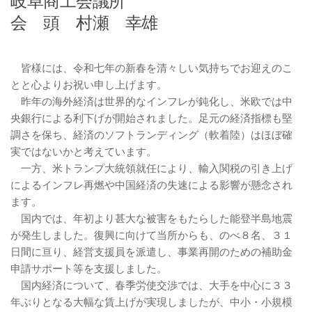
岐阜商工会議所
会 頭 村瀬 幸雄
皆様には、令和七年の新春を清々しい気持ちでお迎えのこ
とと心よりお祝い申し上げます。
昨年の海外経済は世界的なインフレが鈍化し、米欧では中
央銀行による利下げが開始されました。足元の経済指標も堅
調さを保ち、経済のソフトランディング（軟着陸）はほぼ確
実ではないかと考えています。
一方、米トランプ大統領就任により、輸入関税の引き上げ
によるインフレ再燃や中国経済の失速による影響が懸念され
ます。
国内では、年初より甚大な被害をもたらした能登半島地震
が発生しました。復興に向けて当所からも、のべ８名、３１
日間に亘り、経営支援員を派遣し、事業再開のための補助金
申請サポート等を支援しました。
国内経済について、春季労使交渉では、大手を中心に３３
年ぶりとなる大幅な賃上げが実現しましたが、中小・小規模