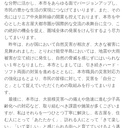
な分野に活かし、本市をあらゆる面でバージョンアップし、
市民の豊かな生活の実現につなげてまいります。また、その
先にはリニア中央新幹線の開業も控えております。本市を中
心とした名古屋大都市圏が国際的な交流の表舞台に立つ、こ
の絶好の機会を捉え、圏域全体の発展をけん引するよう尽力
してまいります。
昨年は、わが国において自然災害が相次ぎ、大きな被害に
見舞われました。とりわけ能登半島においては、地震や大雨
被害が立て続けに発生し、自然の脅威を感じずにはいられな
い１年となりました。本市としましては、引き続きハード・
ソフト両面の対策を進めるとともに、本市職員の災害対応力
の強化はもとより、市民の皆様に対して、災害を「自分ご
と」として捉えていただくための取組みを行ってまいりま
す。
最後に、本市は、大規模災害への備えや急速に進む少子高
齢化への対応など、取り組むべき課題や施策が多くございま
すが、私はそれらを一つひとつ丁寧に解決し、名古屋を、住
む人にとって「あたたかく」、訪れる人にとって「きて楽し
い」「いて楽しい」と感じられる街へと育てていけるよう邁