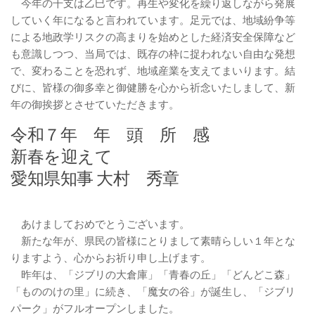
今年の干支は乙巳です。再生や変化を繰り返しながら発展
していく年になると言われています。足元では、地域紛争等
による地政学リスクの高まりを始めとした経済安全保障など
も意識しつつ、当局では、既存の枠に捉われない自由な発想
で、変わることを恐れず、地域産業を支えてまいります。結
びに、皆様の御多幸と御健勝を心から祈念いたしまして、新
年の御挨拶とさせていただきます。
令和７年 年 頭 所 感
新春を迎えて
愛知県知事 大村 秀章
あけましておめでとうございます。
新たな年が、県民の皆様にとりまして素晴らしい１年とな
りますよう、心からお祈り申し上げます。
昨年は、「ジブリの大倉庫」「青春の丘」「どんどこ森」
「もののけの里」に続き、「魔女の谷」が誕生し、「ジブリ
パーク」がフルオープンしました。