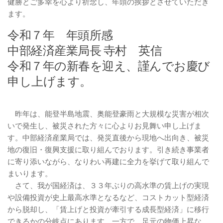
健勝とご多幸を心より祈念し、年頭の挨拶とさせていただき
ます。
令和７年 年頭所感
中部経済産業局長 寺村 英信
令和７年の新春を迎え、謹んでお慶び
申し上げます。
昨年は、能登半島地震、奥能登豪雨と大規模な災害が相次
いで発生し、被災された方々に心よりお見舞い申し上げま
す。中部経済産業局では、発災直後から現地へ出向き、被災
地の復旧・復興支援に取り組んでおります。引き続き事業者
に寄り添いながら、なりわい再建に全力を挙げて取り組んで
まいります。
さて、我が国経済は、３３年ぶりの高水準の賃上げの実現
や設備投資が史上最高水準となるなど、コストカット型経済
から脱却し、「賃上げと投資が牽引する成長型経済」に移行
できるかの分岐点にあります。一方で、足元の物価上昇な