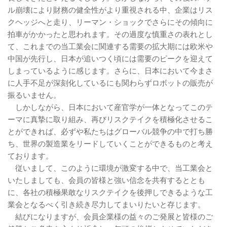
ル崩壊により財務の健全性がより重視される中、企業はリス
クヘッジへと走り、リーマン・ショックでさらにその傾向に
拍車がかかったと思われます。その過度な慎重さの表れとし
て、これまでの当工業会に関連する需要の拡大期には欧米や
中国が先行し、日本が追いつく頃には需要のピークを迎えて
しまっているように感じます。さらに、日本において今まさ
に人手不足が深刻化しているにも関わらずロボットの販売が
振るいません。
しかしながら、日本において産官学が一体となってこのテ
ーマに真摯に取り組み、再びリスクテイクを積極化させるこ
とができれば、必ずや私たちはグローバル競争の中で打ち勝
ち、世界の製造業をリードしていくことができるものと考え
ております。
従いまして、このように環境が激変する中で、当工業会と
いたしましても、会員の皆様と強い信念を共有するととも
に、各社の積極果敢なリスクテイクを後押しできるような工
業会となるべく引き続き尽力してまいりたいと存じます。
結びになりますが、会員企業様の益々のご発展と皆様のご