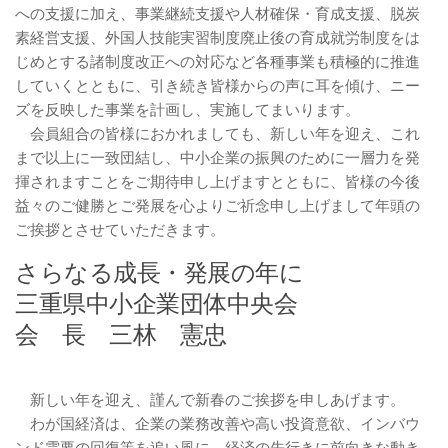
への支援に加え、事業継続支援や人材確保・育成支援、脱炭
素経営支援、外国人技能実習制度廃止後の育成就労制度をは
じめとする諸制度改正への対応など各種事業も積極的に推進
していくとともに、引き続き皆様からの声に耳を傾け、ニー
ズを反映した事業を計画し、実施してまいります。
会員組合の皆様におかれましても、新しい年を迎え、これ
まで以上に一致団結し、中小企業の振興のために一層力を発
揮されますことをご期待申し上げますとともに、皆様の今後
益々のご健勝とご発展を心よりご祈念申し上げまして年頭の
ご挨拶とさせていただきます。
さらなる成長・発展の年に
三重県中小企業団体中央会
会 長 三林 憲忠
新しい年を迎え、謹んで新春のご挨拶を申しあげます。
わが国経済は、企業の業務改善や高い投資意欲、インバウ