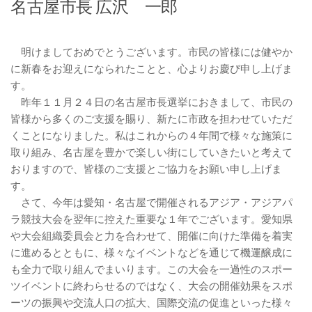
名古屋市長 広沢 一郎
明けましておめでとうございます。市民の皆様には健やか
に新春をお迎えになられたことと、心よりお慶び申し上げま
す。
昨年１１月２４日の名古屋市長選挙におきまして、市民の
皆様から多くのご支援を賜り、新たに市政を担わせていただ
くことになりました。私はこれからの４年間で様々な施策に
取り組み、名古屋を豊かで楽しい街にしていきたいと考えて
おりますので、皆様のご支援とご協力をお願い申し上げま
す。
さて、今年は愛知・名古屋で開催されるアジア・アジアパ
ラ競技大会を翌年に控えた重要な１年でございます。愛知県
や大会組織委員会と力を合わせて、開催に向けた準備を着実
に進めるとともに、様々なイベントなどを通じて機運醸成に
も全力で取り組んでまいります。この大会を一過性のスポー
ツイベントに終わらせるのではなく、大会の開催効果をスポ
ーツの振興や交流人口の拡大、国際交流の促進といった様々