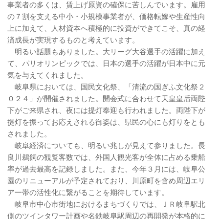
事業者の多くは、賃上げ原資の確保に苦しんでいます。雇用
の７割を支える中小・小規模事業者が、価格転嫁や生産性向
上に加えて、人材資本へ積極的に投資ができてこそ、真の経
済成長が実現するものと考えています。
明るい話題もありました。大リーグ大谷選手の活躍に加え
て、パリオリンピックでは、日本の選手の活躍が日本中に元
気を与えてくれました。
岐阜県においては、国民文化祭、「清流の国ぎふ文化祭２
０２４」が開催されました。開会式に合わせて天皇皇后両陛
下がご来県され、夜には提灯奉迎も行われました。両陛下が
提灯を振ってお応えされる御姿は、県民の心にも灯りをとも
されました。
岐阜経済についても、明るい兆しが見えて参りました。長
良川鵜飼の観覧客数では、外国人観光客が全体に占める乗船
率が過去最高を記録しました。また、今年３月には、岐阜公
園のリニューアルが予定されており、川原町を含め周辺エリ
ア一帯の活性化に繋がることを期待しています。
岐阜市中心市街地におけるまちづくりでは、ＪＲ岐阜駅北
側のツインタワー計画や名鉄岐阜駅周辺の再開発が本格的に