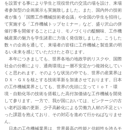
を設置する事により学生と現役世代の交流の場を設け、来場
者参加型の企画展示も実施致しました。また、国内外の技術
者が集う「国際工作機械技術者会議」や全国の学生を招待し
て実施する「工作機械トップセミナー」など、盛り沢山の併
催行事を開催することにより、モノづくりの醍醐味、工作機
械産業の魅力を学生諸君に力強く発信致しました。こうした
数々の企画を通して、来場者の皆様に工作機械と製造業の明
るい未来を感じていただけたと存じます。
本年につきましても、世界各地の地政学的リスクや、国際
社会の分断により、通商環境は一層不安定かつ複雑化してい
くと思われます。そのような状況の中でも、世界の産業界は
ＤＸ・ＧＸを核とする技術革新を加速させております。日本
の工作機械業界としても、世界の先頭に立ってＩｏＴ・環
境・自動化等の技術を搭載した高付加価値な工作機械を開発
して参ります。一方で、我が国においては、ビンテージの古
い老朽設備の更新、少子高齢化による労働力人材の不足とい
った課題を抱えており、その対応を進めて行かねばなりませ
ん。
日本の工作機械業界は、世界最高の性能と信頼性を誇るモ