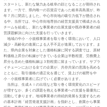
スタートし、新たな魅力ある岐阜の顔となることが期待され
ます。一方で、県内唯一の百貨店であった岐阜高島屋が、昨
年７月に閉店しました。中心市街地の吸引力低下が懸念され
る中、当所では、中心市街地専担の経営支援員で構成される
チームを組成し、新たな事業者の出展支援や既存事業者の経
営課題解決に向けた支援を行っていきます。
地域の中小・小規模事業者を取り巻く環境において、人口
減少・高齢化の進展による人手不足が進展しております。ま
た、県内企業を対象とした価格転嫁に関する調査では、原材
料価格上昇分の転嫁ができている企業は半数程度、労務費上
昇分も含めた価格転嫁は３割程度に留まっています。サプラ
イチェーンにおける全ての企業が、共存共栄の意識を高める
とともに、取引価格の適正化を通じて、賃上げの裾野を中
小・小規模事業者に広げていく必要があります。
当所は、生成ＡＩの出現など取り巻く環境変化のスピード
が増すなか、多くの課題を抱える事業者への支援を最優先に
活動して参ります。地域事業者の持続的発展を支援するため
の基本計画「経営発達支援計画」を指針とし、創業から事業