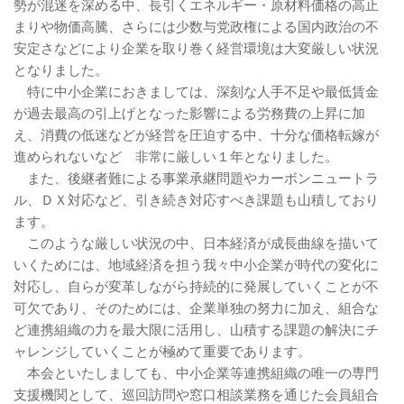
勢が混迷を深める中、長引くエネルギー・原材料価格の高止
まりや物価高騰、さらには少数与党政権による国内政治の不
安定さなどにより企業を取り巻く経営環境は大変厳しい状況
となりました。
特に中小企業におきましては、深刻な人手不足や最低賃金
が過去最高の引上げとなった影響による労務費の上昇に加
え、消費の低迷などが経営を圧迫する中、十分な価格転嫁が
進められないなど 非常に厳しい１年となりました。
また、後継者難による事業承継問題やカーボンニュートラ
ル、ＤＸ対応など、引き続き対応すべき課題も山積しており
ます。
このような厳しい状況の中、日本経済が成長曲線を描いて
いくためには、地域経済を担う我々中小企業が時代の変化に
対応し、自らが変革しながら持続的に発展していくことが不
可欠であり、そのためには、企業単独の努力に加え、組合な
ど連携組織の力を最大限に活用し、山積する課題の解決にチ
ャレンジしていくことが極めて重要であります。
本会といたしましても、中小企業等連携組織の唯一の専門
支援機関として、巡回訪問や窓口相談業務を通じた会員組合