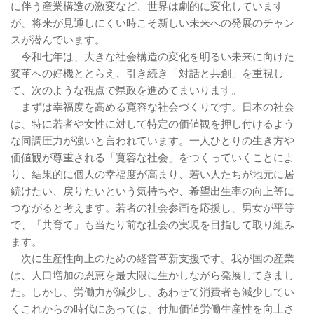
に伴う産業構造の激変など、世界は劇的に変化しています
が、将来が見通しにくい時こそ新しい未来への発展のチャン
スが潜んでいます。
令和七年は、大きな社会構造の変化を明るい未来に向けた
変革への好機ととらえ、引き続き「対話と共創」を重視し
て、次のような視点で県政を進めてまいります。
まずは幸福度を高める寛容な社会づくりです。日本の社会
は、特に若者や女性に対して特定の価値観を押し付けるよう
な同調圧力が強いと言われています。一人ひとりの生き方や
価値観が尊重される「寛容な社会」をつくっていくことによ
り、結果的に個人の幸福度が高まり、若い人たちが地元に居
続けたい、戻りたいという気持ちや、希望出生率の向上等に
つながると考えます。若者の社会参画を応援し、男女が平等
で、「共育て」も当たり前な社会の実現を目指して取り組み
ます。
次に生産性向上のための経営革新支援です。我が国の産業
は、人口増加の恩恵を最大限に生かしながら発展してきまし
た。しかし、労働力が減少し、あわせて消費者も減少してい
くこれからの時代にあっては、付加価値労働生産性を向上さ