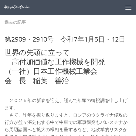
コンテンツへスキップ
過去の記事
第2909・2910号 令和7年1月5日・12日
世界の先頭に立って
高付加価値な工作機械を開発
（一社）日本工作機械工業会
会 長 稲葉 善治
２０２５年の新春を迎え、謹んで年頭の御祝詞を申し上げ
ます。
さて、昨年を振り返りますと、ロシアのウクライナ侵攻の
行方が益々深刻化する中で中東での軍事衝突もパレスチナか
ら周辺諸国へと拡大の様相を呈するなど、地政学的リスクが