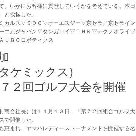
て、いかにお客様に貢献していくかを考えている。本日
」と挨拶した。
ミカルズ▽ＳＤＧ▽オーエスジー▽京セラ／京セライン
ーエムジャパン▽タンガロイ▽ＴＨＫ▽テクノホライゾ
ＡＵＢＯロボティクス
加
タケミックス）
第７２回ゴルフ大会を開催
村商会社長）は１１月１３日、「第７２回組合ゴルフ大
スで開催した。
も恵まれ、ヤマハレディーストーナメントを開催する名