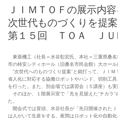
ＪＩＭＴＯＦの展示内容
次世代ものづくりを提案
第１５回 ＴＯＡ ＪＵ
東亜機工（社長＝水谷彰宏氏、本社＝三重県桑名
市の柿安シティホール（旧桑名市民会館）大ホール
“次世代へのものづくり提案”と銘打って、ＪＩＭ
省人化に対応する協働ロボットやハンド、切削工具
を行った。また、別会場では講習会（５講座）も実
そのほか、１階展示室で「先を見据えた“チカラ”
た。
開会式では冒頭、水谷社長が「先日開催されたＪ
は人がいて生産をする。夜間はロボット化や自動化