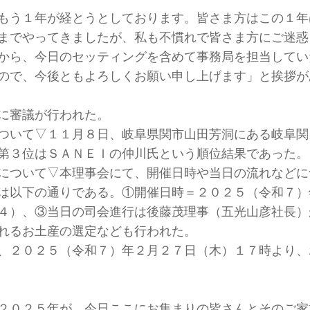
もう１年が経とうとしております。皆さま方はこの１年
までやってきましたが、私も不慣れで皆さま方にご迷惑
から、今日のセッティングを含めて事務局を担当してい
ので、今後ともよろしくお願い申し上げます」と挨拶が
に審議が行われた。
ついて▽１１月８日、岐阜県関市山田芳洞にある岐阜関
第３位はＳＡＮＥＩの仲川氏という順位結果であった。
について▽本理事会にて、開催日時や当日の流れなどに
は以下の通りである。①開催日時＝２０２５（令和７）
４）、③当日の司会進行は後藤茂理事（五光山彦社長）
れるお土産の選定なども行われた。
、２０２５（令和７）年２月２７日（木）１７時より、
２０２５年が、今日ここにお集まりの皆さんとそのご家