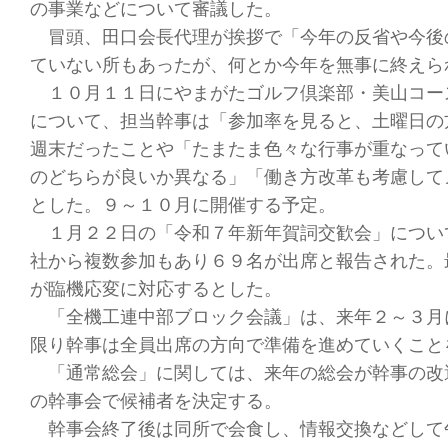
の事業などについて審議した。
冒頭、田口会長代理が挨拶で「今年の反省や今後
ていない所もあったが、何とか今年を無事に終えら
１０月１１日にやまがたゴルフ倶楽部・美山コー
について、担当幹事は「参加率を見ると、土曜日の
週末だったことや「たまたま色々な行事が重なって
のどちらが良いか異なる」「働き方改革も考慮して
とした。９～１０月に開催する予定。
１月２２日の「令和７年新年賀詞交歓会」につい
社から複数参加もあり６９名が出席と報告された。
が臨機応変に対応するとした。
「全機工連中部ブロック会議」は、来年２～３月
限り幹事は全員出席の方向で準備を進めていくこと
「通常総会」に関しては、来年の総会が幹事の改
の幹事会で候補者を決定する。
幹事会終了後は同所で会食し、情報交換などして