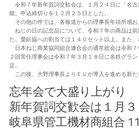
令和７年新年賀詞交歓会は、１月２４日に「名古
能。申込締切りを１２月２５日とした。
その他の件では、各報道からの理事長年頭所感お
ねじの日の記念品について、令和７年の商品は前
た。愛鋲協への割当ては１４０セット以上。また、
日本ねじ商業協同組合連合会の通常総会は令和７
２回常任理事会は令和７年３月１８日に名鉄グラン
定。
この後、大野理事長よりＥＵが導入を進める新たな環境政策「炭
忘年会で大盛り上がり
新年賀詞交歓会は１月３
岐阜県管工機材商組合 1