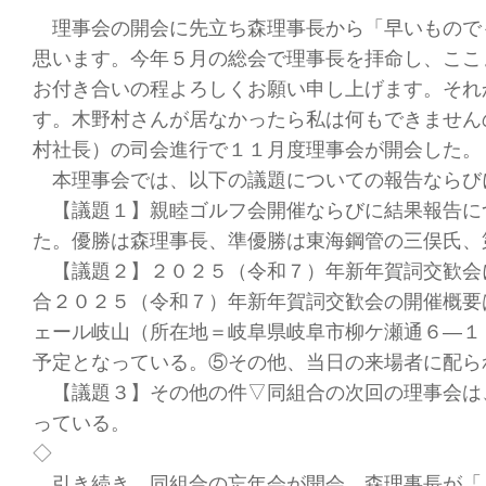
理事会の開会に先立ち森理事長から「早いもので
思います。今年５月の総会で理事長を拝命し、ここ
お付き合いの程よろしくお願い申し上げます。それ
す。木野村さんが居なかったら私は何もできません
村社長）の司会進行で１１月度理事会が開会した。
本理事会では、以下の議題についての報告ならび
【議題１】親睦ゴルフ会開催ならびに結果報告に
た。優勝は森理事長、準優勝は東海鋼管の三俣氏、
【議題２】２０２５（令和７）年新年賀詞交歓会
合２０２５（令和７）年新年賀詞交歓会の開催概要
ェール岐山（所在地＝岐阜県岐阜市柳ケ瀬通６―１
予定となっている。⑤その他、当日の来場者に配ら
【議題３】その他の件▽同組合の次回の理事会は
っている。
◇
引き続き、同組合の忘年会が開会。森理事長が「