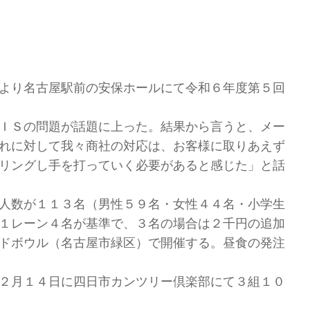
より名古屋駅前の安保ホールにて令和６年度第５回
ＩＳの問題が話題に上った。結果から言うと、メー
れに対して我々商社の対応は、お客様に取りあえず
リングし手を打っていく必要があると感じた」と話
人数が１１３名（男性５９名・女性４４名・小学生
１レーン４名が基準で、３名の場合は２千円の追加
ドボウル（名古屋市緑区）で開催する。昼食の発注
２月１４日に四日市カンツリー倶楽部にて３組１０