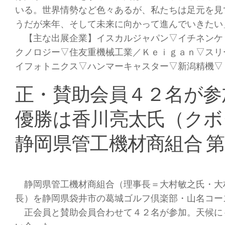
いる。世界情勢など色々あるが、私たちは足元を見
うだが来年、そして未来に向かって進んでいきたい
【主な出展企業】イスカルジャパン▽イチネンケ
クノロジー▽住友重機械工業／Ｋｅｉｇａｎ▽スリ
イフォトニクス▽ハンマーキャスター▽新潟精機▽
正・賛助会員４２名が参
優勝は香川亮太氏（クボ
静岡県管工機材商組合 
静岡県管工機材商組合（理事長＝大村敏之氏・大
長）を静岡県袋井市の葛城ゴルフ倶楽部・山名コー
正会員と賛助会員合わせて４２名が参加。天候に