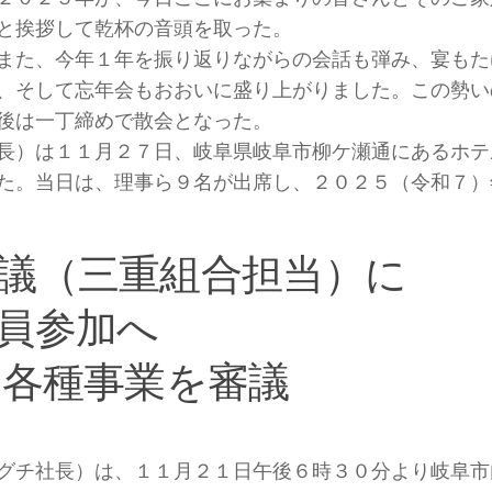
と挨拶して乾杯の音頭を取った。
また、今年１年を振り返りながらの会話も弾み、宴もた
、そして忘年会もおおいに盛り上がりました。この勢い
後は一丁締めで散会となった。
長）は１１月２７日、岐阜県岐阜市柳ケ瀬通にあるホテ
た。当日は、理事ら９名が出席し、２０２５（令和７）
議（三重組合担当）に
員参加へ
き各種事業を審議
グチ社長）は、１１月２１日午後６時３０分より岐阜市