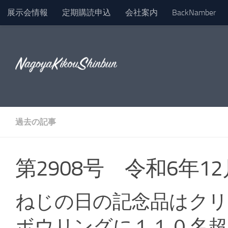
展示会情報
定期購読申込
会社案内
BackNamber
コンテンツへスキップ
過去の記事
第2908号 令和6年12
ねじの日の記念品はク
ボウリングに１１０名超