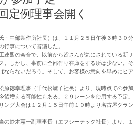
回定例理事会開く
氏・中部製作所社長）は、１１月２５日午後６時３０分
の行事について審議した。
工連盟の会合で、以前から皆さんが気にされている新Ｊ
ス。しかし、事前に全部作り在庫をする所は少ない。そ
ばならないだろう。そして、お客様の意向を早めにヒア
松原徳幸理事（千代松螺子社長）より、現時点での参加
今後増える可能性もある。２９レーンを使用する予定。
リング大会は１２月１５日午前１０時より名古屋グラン
当の鈴木憲一副理事長（エフシーテック社長）より、１