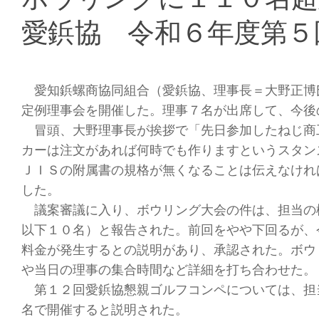
愛鋲協 令和６年度第５
愛知鋲螺商協同組合（愛鋲協、理事長＝大野正博
定例理事会を開催した。理事７名が出席して、今後
冒頭、大野理事長が挨拶で「先日参加したねじ商
カーは注文があれば何時でも作りますというスタン
ＪＩＳの附属書の規格が無くなることは伝えなけれ
した。
議案審議に入り、ボウリング大会の件は、担当の
以下１０名）と報告された。前回をやや下回るが、
料金が発生するとの説明があり、承認された。ボウ
や当日の理事の集合時間など詳細を打ち合わせた。
第１２回愛鋲協懇親ゴルフコンペについては、担
名で開催すると説明された。