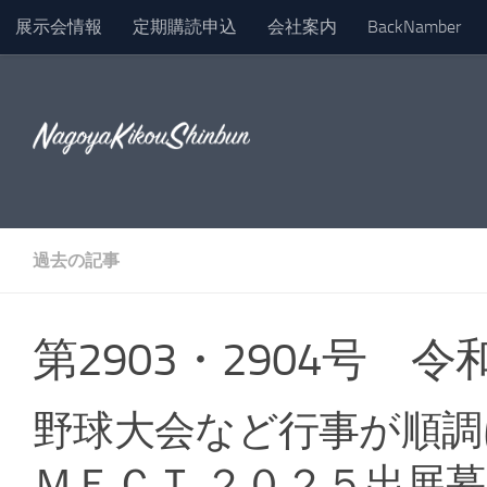
展示会情報
定期購読申込
会社案内
BackNamber
コンテンツへスキップ
過去の記事
第2903・2904号 令
野球大会など行事が順調
ＭＥＣＴ ２０２５出展