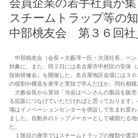
会員企業の若手社員が集
スチームトラップ等の知
中部桃友会 第３６回社
中部桃友会（会長＝大藪淳一氏・大清社長、ベン
対象に、また、同２日には名古屋市中村区の安保（
技術研修会』を開催した。名古屋地区会場には３０
の役割や構造を座学と実技で学んだほか、同社相模
大藪会長から冒頭「当会はベンさんの製品を販売
る拡販につなげていただければと思っております。
場はイノベーションセンターを併設して生まれ変わ
ました。自動弁のトップメーカーとして確固たる地
た。
１限目の座学ではスチームトラップの種類や選定