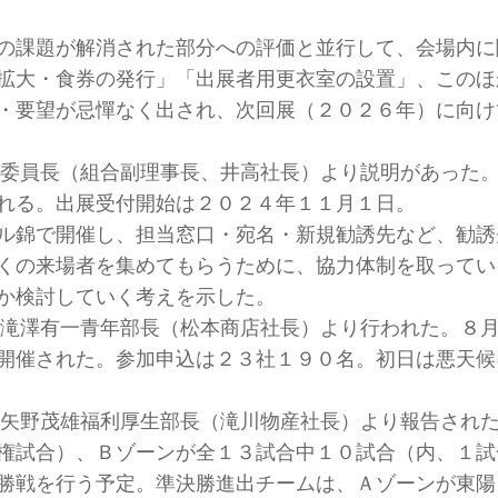
の課題が解消された部分への評価と並行して、会場内に
拡大・食券の発行」「出展者用更衣室の設置」、このほ
・要望が忌憚なく出され、次回展（２０２６年）に向け
委員長（組合副理事長、井高社長）より説明があった
れる。出展受付開始は２０２４年１１月１日。
ル錦で開催し、担当窓口・宛名・新規勧誘先など、勧誘
くの来場者を集めてもらうために、協力体制を取ってい
か検討していく考えを示した。
滝澤有一青年部長（松本商店社長）より行われた。８
開催された。参加申込は２３社１９０名。初日は悪天候
矢野茂雄福利厚生部長（滝川物産社長）より報告され
権試合）、Ｂゾーンが全１３試合中１０試合（内、１試
勝戦を行う予定。準決勝進出チームは、Ａゾーンが東陽