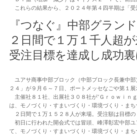
これらの結果から、２０２４年第４四半期は「受
『つなぐ』中部グランド
２日間で１万１千人超が
受注目標を達成し成功裏
ユアサ商事中部ブロック（中部ブロック長兼中部
２４」が９月６～７日、ポートメッセなごや第１展
主催社８１社、出展社３０８社が“Ｇｒｏｗｉｎｇ
は、モノづくり・すまいづくり・環境づくり・まち
２日間で１万１５２８人が来場。受注額は目標の
初日に行われた開会式では冒頭、峰澤彰宏中部ユ
て、モノづくり・すまいづくり・環境づくり・まち