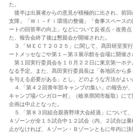
た。
後半は出展者からの意見が積極的に出され、前回
支障」「Ｗｉ－Ｆｉ環境の整備」「食事スペースの
ートの回答率の向上」などについて反省点・改善点
た、報告会終了後は懇親会が開催された。
３.「ＭＥＣＴ２０２５」に関して、髙田研至実行
ートメッセなごや第１～第３展示館を会場に開催さ
第１回実行委員会を１０月２２日に東京第一ホテ
なる予定。また、髙田実行委員長は「各地区から多
を与える必要がある」とし、どのような方法がよい
４.「第４２回青年部キャンプの集い」の報告が、
キャンプ場バンガロー村」（岐阜県関市板取）にて
企画は中止となった。
５.「第８３回組合親善野球大会経過」について、
Ａゾーンが全１５試合中１２試会（内、２試合は棄
止がなければ、Ａゾーン・Ｂゾーンともに年内に決