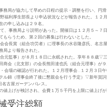
事務局が協力して早めの日程の提示・調整を行い、円滑
野福利厚生部長より申込状況などが報告された。１２
在の申し込みは２９名。
て、事務局より説明があった。開催日は１２月５～７
てもらうため、第２回の募集は行わないとした。
会会長賞（組合功労者）に理事長の水谷隆彦氏、名古
務局より報告された。
合元監事）が８月１８日に永眠された。享年８８歳▽
田商会（北支部）の会長熊田達也氏（組合元理事）が９
・会場の確認が行われた。１２月理事会…１２月３日午
テル錦（理事会終了後に懇親会を行う予定）▽新年賀詞
日名古屋ガーデンパレス。
の値上げが検討され、会費１万５千円を上限に値上げが
械受注総額