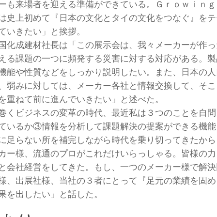
ーも来場者を迎える準備ができている。Ｇｒｏｗｉｎｇ
は史上初めて『日本の文化とタイの文化をつなぐ』をテ
ていきたい」と挨拶。
国化成建材社長は「この展示会は、我々メーカーが作っ
える課題の一つに頻発する災害に対する対応がある。製
機能や性質などをしっかり説明したい。また、日本の人
、弱みに対しては、メーカー各社と情報交換して、そこ
を重ねて前に進んでいきたい」と述べた。
巻くビジネスの変革の時代、最近私は３つのことを自問
ているか③情報を分析して課題解決の提案ができる機能
に足らない所を補完しながら時代を乗り切ってきたから
カー様、流通のプロがこれだけいらっしゃる。皆様の力
と会社経営をしてきた。もし、一つのメーカー様で解決
様、出展社様、当社の３者にとって『足元の業績を固め
果を出したい」と話した。