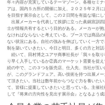
年々内容が充実しているテーマゾーン、各種セミナ
アは、国内５カ所の開催に加え、２０２５年２月に
を目指す展示会として、この２日間を有益な場にし
出展メーカーを代表して挨拶に立った眞鍋宣訓四
士が情報共有するという目的がある。メーカーが抱
なければならないと考えている。ブースでは商品の
ない状況にある。自社の強みを伸ばしていく一方で
制を築いていきたい。今日と明日、多くの方と対話
続いて、田村博之ユアサ商事社長が「我々を取り
り早く入手しているか②真のマーケット需要を捉え
続の中で、この３つを販売店、仕入先、当社が互い
が、このグランドフェア。高い技術を持つ出展メー
て頂きたい。当社は数年前からつなぐ力を養いたい
て、皆様に提案していきたいと思っている。主催社
して『将来の方向性を見出す展示会』となるよう成