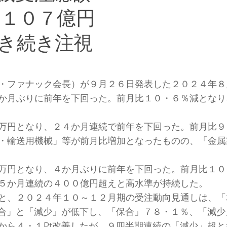
１１０７億円
き続き注視
・ファナック会長）が９月２６日発表した２０２４年８
か月ぶりに前年を下回った。前月比１０・６％減となり
万円となり、２４か月連続で前年を下回った。前月比９
輸送用機械」等が前月比増加となったものの、「金属製品
万円となり、４か月ぶりに前年を下回った。前月比１０
５か月連続の４００億円超えと高水準が持続した。
と、２０２４年１０～１２月期の受注動向見通しは、「
保合」と「減少」が低下し、「保合」７８・１％、「減
ら４・１Pt改善したが、９四半期連続の「減少」超と