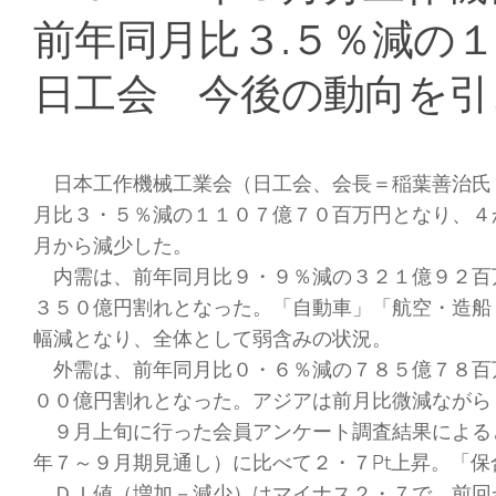
前年同月比３.５％減の
日工会 今後の動向を引
日本工作機械工業会（日工会、会長＝稲葉善治氏
月比３・５％減の１１０７億７０百万円となり、４
月から減少した。
内需は、前年同月比９・９％減の３２１億９２百
３５０億円割れとなった。「自動車」「航空・造船・
幅減となり、全体として弱含みの状況。
外需は、前年同月比０・６％減の７８５億７８百
００億円割れとなった。アジアは前月比微減ながら
９月上旬に行った会員アンケート調査結果による
年７～９月期見通し）に比べて２・７Pt上昇。「
ＤＩ値（増加－減少）はマイナス２・７で、前回か