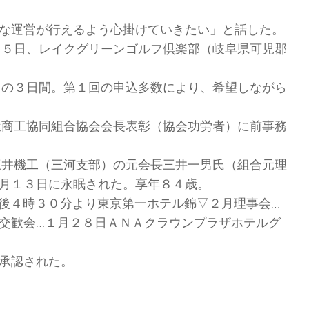
な運営が行えるよう心掛けていきたい」と話した。
月５日、レイクグリーンゴルフ倶楽部（岐阜県可児郡
日の３日間。第１回の申込多数により、希望しながら
屋商工協同組合協会会長表彰（協会功労者）に前事務
三井機工（三河支部）の元会長三井一男氏（組合元理
月１３日に永眠された。享年８４歳。
後４時３０分より東京第一ホテル錦▽２月理事会…
交歓会…１月２８日ＡＮＡクラウンプラザホテルグ
承認された。