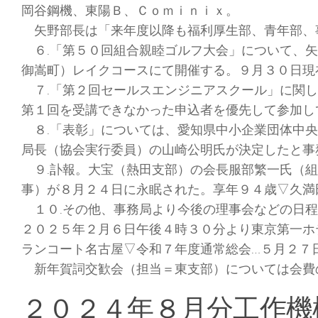
岡谷鋼機、東陽Ｂ、Ｃｏｍｉｎｉｘ。
矢野部長は「来年度以降も福利厚生部、青年部、
６.「第５０回組合親睦ゴルフ大会」について、矢
御嵩町）レイクコースにて開催する。９月３０日現
７.「第２回セールスエンジニアスクール」に関し
第１回を受講できなかった申込者を優先して参加し
８.「表彰」については、愛知県中小企業団体中央
局長（協会実行委員）の山崎公明氏が決定したと事
９.訃報。大宝（熱田支部）の会長服部繁一氏（組
事）が８月２４日に永眠された。享年９４歳▽久満
１０.その他、事務局より今後の理事会などの日程
２０２５年２月６日午後４時３０分より東京第一ホ
ランコート名古屋▽令和７年度通常総会…５月２７
新年賀詞交歓会（担当＝東支部）については会費
２０２４年８月分工作機