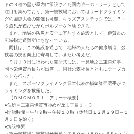
ドの３種の壁が屋内に常設された国内唯一のアリーナとして
注目を集めており、第一競技場においてはリードクライミン
グの国際大会の開催も可能。キッズアスレチックでは、３～
６歳児が遊びながらボルダーを体験できる。
また、地域の防災と安全に寄与する施設として、伊賀市の
広域指定避難所にもなっている。
同社は、この施設を通じて、地域の人たちの健康増進、競
技者の技術向上に寄与していきたい考えだ。
９月１３日に行われた開所式には、一見勝之三重県知事、
岡本栄伊賀市長らが出席し、同社の森社長とともにテープカ
ットを行った。
また、スポーツクライミング日本代表の楢﨑智亜選手がク
ライミングを披露した。
【ＤＭＧＭＯＲＩ アリーナ概要】
●住所＝三重県伊賀市ゆめが丘１丁目１－３
●開館時間＝午前９時～午後１０時（休館日１２月２９日～１
月３日を除く）
●施設概要
〈第一競技場〉競技部分面積１７５０㎡（５０ｍ×３５ｍ）▽