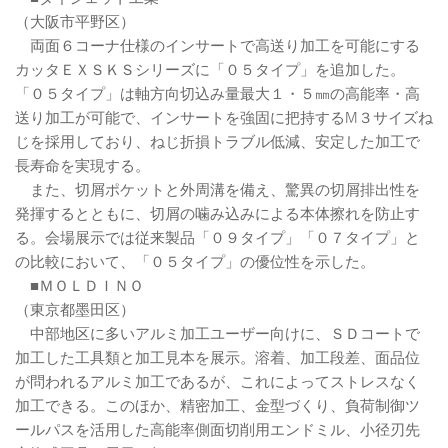
（大阪市平野区）
両面６コーナ仕様のインサートで高送り加工を可能にする
カッタＥＸＳＫＳシリーズに「０５タイプ」を追加した。
「０５タイプ」は軸方向切込み量最大１・５㎜の高能率・高
送り加工が可能で、インサートを強固に把持するM３サイズね
じを採用しており、ねじ折損トラブル低減、安定した加工で
長寿命を実現する。
また、切屑ポケットと外周溝を備え、驚異の切屑排出性を
発揮するとともに、切屑の噛み込みによる本体擦れを防止す
る。会場展示では従来製品「０９タイプ」「０７タイプ」と
の比較において、「０５タイプ」の優位性を示した。
■ＭＯＬＤＩＮＯ
（東京都墨田区）
中部地区に多いアルミ加工ユーザー向けに、ＳＤコートで
加工した工具類と加工見本を展示。溶着、加工段差、面品位
が問われるアルミ加工であるが、これによってストレスなく
加工できる。このほか、精密加工、金型づくり、負荷制御ツ
ールパスを活用した高能率側面切削用エンドミル、小径刃先