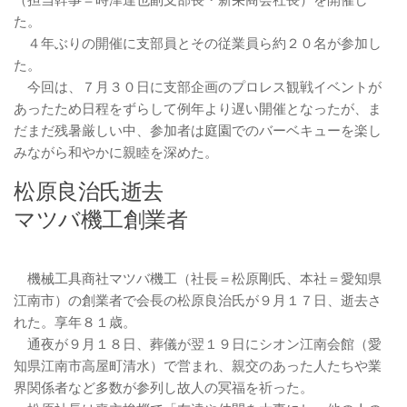
（担当幹事＝時津達也副支部長・新栄商会社長）を開催し
た。
４年ぶりの開催に支部員とその従業員ら約２０名が参加し
た。
今回は、７月３０日に支部企画のプロレス観戦イベントが
あったため日程をずらして例年より遅い開催となったが、ま
だまだ残暑厳しい中、参加者は庭園でのバーベキューを楽し
みながら和やかに親睦を深めた。
松原良治氏逝去
マツバ機工創業者
機械工具商社マツバ機工（社長＝松原剛氏、本社＝愛知県
江南市）の創業者で会長の松原良治氏が９月１７日、逝去さ
れた。享年８１歳。
通夜が９月１８日、葬儀が翌１９日にシオン江南会館（愛
知県江南市高屋町清水）で営まれ、親交のあった人たちや業
界関係者など多数が参列し故人の冥福を祈った。