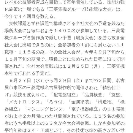
レベルの技能者育成を目指して毎年開催している、技能力強
化施策の一環である『三菱電機グループ技能競技大会』は、
今年で４４回目を数える。
実技課題と学科課題で構成される全社大会の予選を兼ねた
場所大会には毎年およそ１４００名が参加している。三菱電
機グループ各製作所で厳しい予選（場所大会）を勝ち抜き全
社大会に出場できるのは、全参加者の１割にも満たない１１
職種・１１５名のみ。その全社大会が、今年も９月下旬から
１１月下旬の期間で、職種ごとに決められた日程に沿って開
催された。全社大会表彰式は１２月２５日（月）、三菱電機
本社で行われる予定だ。
９月２７日（水）から同２９日（金）までの３日間、名古
屋市東区の三菱電機名古屋製作所で開催された「精密仕上
げ」競技を皮切りに、「配電盤組立」「品質検査」「旋盤」
「メカトロニクス」「ろう付」「金属塗装」「構造物」「機
器組立」「マシニングセンタ」「電子機器組立」の１１職種
がおよそ２カ月間にわたり開催されている。１１５名の参加
者のうち半数以上の６３名が今大会初参戦。しかも参加者の
平均年齢は２４・７歳という。その技術水準の高さが若い世