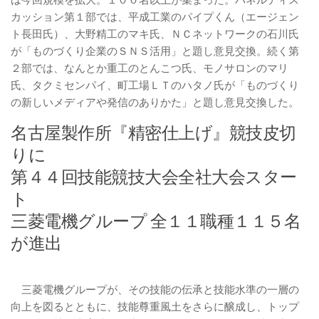
は今回規模を拡大。１００名以上が集まった。パネルディス
カッション第１部では、平成工業のパイプくん（エージェン
ト長田氏）、大野精工のマキ氏、ＮＣネットワークの石川氏
が「ものづくり企業のＳＮＳ活用」と題し意見交換。続く第
２部では、なんとか重工のとんこつ氏、モノサロンのマリ
氏、タクミセンパイ、町工場ＬＴのハタノ氏が「ものづくり
の新しいメディアや発信のありかた」と題し意見交換した。
名古屋製作所『精密仕上げ』競技皮切
りに
第４４回技能競技大会全社大会スター
ト
三菱電機グループ 全１１職種１１５名
が進出
三菱電機グループが、その技能の伝承と技能水準の一層の
向上を図るとともに、技能尊重風土をさらに醸成し、トップ