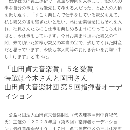
松原社長は喪主挨拶で「友達や仲間を大事にし、他の人の
事を自分の事よりも優先して考える人だった」と故人の人柄
を振り返り、「すごく楽しんで仕事をしている親父を見て、
私も親父の後を継ぎたいと思い、私は企業理念にもそれを入
れ、社員さんたちにも仕事を楽しめるようになってもらえれ
ばと、今仕事をしています。今日お集まり頂いた親父の仲
間、来て頂いた皆様が親父の本当の宝で、残してくれた財産
だと思っています。今後も本人同等のお付き合いをお願い申
し上げます」と述べた。
「山田貞夫音楽賞」５名受賞
特選は今木さんと岡田さん
山田貞夫音楽財団 第５回指揮者オーデ
ィション
公益財団法人山田貞夫音楽財団（代表理事＝田中真紀代
氏）主催の「２０２３年度（第５回）指揮者オーディショ
ン」最終選考会が１０月１７日、名古屋市中区の三井住友海