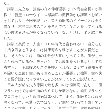
た。
講演に先立ち、担当の白木伸道理事（白木商会会長）が挨
拶で「新型コロナウイルス感染症の流行前から講演のお願い
をしており、今回実現した。昔の歯医者のイメージとは全く
異なり、本当に患者のことを考えて色々なことをしてくれる
若い歯医者さんが多くなっている」などと話し、講師紹介を
した。
講演で奥氏は、人生１００年時代と言われる中、自分らし
く活き活きと生きるには健康寿命を延ばすことが大切だと
し、そのためには「歯の本数が大事になってくる。歯がちゃ
んと残っているか、失ったとしても義歯を入れるなりして治
療すると、認知症のリスクを抑えられる。２８本（親知らず
を除いた全歯）歯があり噛めることが重要」と強調。歯を失
うと要介護になりやすいことが分かってきたと説明した。
日本人が歯を失う原因で最も多いのは歯周病であり、「歯
ブラシだけでは歯の面の６０％しか磨けない。歯間ブラシや
フロスをしないと歯周病は悪化してしまう。歯医者には歯が
痛くなってから通うのではなく、定期的に行って予防してい
くことが大事」とアドバイス。「まずは予防。健康を維持し