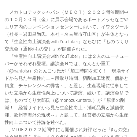
メカトロテックジャパン（ＭＥＣＴ）２０２３開催期間中
の１０月２０日（金）に展示会場であるポートメッセなごや
エリア内のコンベンションセンターにおいて、イワタツール
（社長＝岩田昌尚氏、本社＝名古屋市守山区）が主体となっ
て『生産性向上講演会with YouTuber』ならびに『ものづくり
交流会（通称♯もの交）』が開催された。
『生産性向上講演会with YouTuber』には２人のユーチュー
バーがそれぞれ登壇。講演会Ｎでは、なんとか重工
（@nantoka）のとんこつ氏が「加工時間を短く！ 現場サイ
ドから見た生産性向上～段取り時間、切削加工速度、価格と
精度、チャレンジへの弊害～」と題し、生産現場に従事して
いた立場から生産性向上について講演。続いて、講演会Ｍで
は、ものづくり太郎氏（@monozukuritarou）が「原価の削
減！ 経営サイドから見た生産性向上～消耗品費と減価償
却、欧州等海外の現状～」と題して、経営者の立場から生産
性向上について持論を述べた。
JIMTOF２０２２期間中にも開催され好評だった『♯もの交』