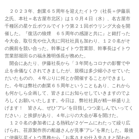
２０２３年、創業６５周年を迎えたイトウ（社長＝伊藤辰
之氏、本社＝名古屋市北区）は１０月４日（水）、名古屋市
千種区の星ケ丘ボウルでイトウ第２１回ボウリング大会を開
催した。『復活の狼煙 ６５周年の感謝と共に』と銘打った
今大会。取引先や仕入先に同社社員も加わり、１２０名がそ
の腕前を競い合った。幹事はイトウ営業部、幹事長はイトウ
営業部堀田Ｇの福永雅明係長が務めた。
開会にあたり、伊藤社長から「３年間もコロナの影響で中
止を余儀なくされてきましたが、規模は多少縮小させていた
だいたものの、４年ぶりに何とか開催することができまし
た。今年は弊社の創業６５周年ということもあり、これから
も何かしら企画して、皆さまにお知らせしていきますのでよ
ろしくお願いいたします。今日は、弊社社員が精一杯盛り上
げます！ 皆さん、ぜひ“アレ”を目指しつつ楽しんでいってく
ださい」と挨拶があり、４年ぶりの大会が幕を開けた。
１２０名の参加者による熱戦が２ゲームにわたって繰り広
げられ、荏原製作所の船越さんが見事“アレ”を果たした。最後
に伊藤弘晃イトウ専務から「お客さまや仕入先さまと関われ