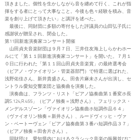
頂きました。個性を生かしながら音を纏めて行く、これが指
揮をする者にとって大事なこと。今後も色々経験を積み、音
楽を創り上げて頂きたい」と講評を述べた。
最後に、同財団に多額の寄付をした評議員の山田弘子氏に
感謝状が贈呈され、閉会した。
第11回新進演奏家コンサート開催
山田貞夫音楽財団は９月７日、三井住友海上しらかわホー
ルにて「第１１回新進演奏家コンサート」を開いた。７月１
０日に行われた「第１１回山田貞夫音楽賞」の最終選考会
（ピアノ・ヴァイオリン・管楽器部門）で特選に選ばれた、
浅野佑佳さん、新井貴盛さん、田舎片麻未さんが出演し、セ
ントラル愛知交響楽団と協奏曲を演奏した。
演奏曲は、フランツ・リスト「ピアノ協奏曲第１番変ホ長
調S.124,R.455」（ピアノ独奏＝浅野さん）、フェリックス・
メンデルスゾーン「ヴァイオリン協奏曲ホ短調作品６４」
（ヴァイオリン独奏＝新井さん）、ルードヴィッヒ・ヴァ
ン・ベートーヴェン「ピアノ協奏曲第３番ハ短調作品３７」
（ピアノ独奏＝田舎片さん）。
同財団は、愛知県内におけるクラシック音楽の振興並びに