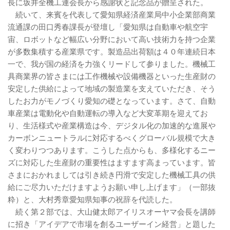
長に坂井全機工連会長から感謝状と記念品が贈呈された。
続いて、来賓を代表して愛知県経済産業局中小企業部商業
流通課の田口秀春課長が登壇し「愛知県は自動車や航空宇
宙、ロボットなど幅広い分野において高い技術力を持つ企業
が多数集積する産業県です。製造品出荷額は４０年連続日本
一で、我が国の経済を力強くリードして参りました。機械工
具商業界の皆さまには工作機械や設備機器といった生産財の
安定した供給によって地域の製造業を支えていただき、そう
したお力がモノづくり愛知の礎となっています。さて、自動
車産業は電動化や自動運転の導入など大変革期を迎えてお
り、生活様式や産業構造は今、デジタル化の加速的な進展や
カーボンニュートラルに対応するべくグローバル規模で大き
く変わりつつあります。こうした点からも、多様化するニー
ズに対応した生産財の重要性はますます高まっています。皆
さまにおかれましては引き続き円滑で安定した機械工具の供
給にご尽力いただけますようお願い申し上げます」（一部抜
粋）と、大村秀章愛知県知事の祝辞を代読した。
続く第２部では、大山健太郎アイリスオーヤマ会長を講師
に招き「アイデアで市場を創るユーザーイン経営」と題した