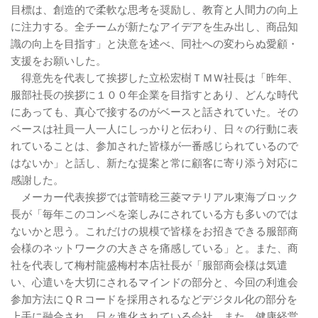
目標は、創造的で柔軟な思考を奨励し、教育と人間力の向上
に注力する。全チームが新たなアイデアを生み出し、商品知
識の向上を目指す」と決意を述べ、同社への変わらぬ愛顧・
支援をお願いした。
得意先を代表して挨拶した立松宏樹ＴＭＷ社長は「昨年、
服部社長の挨拶に１００年企業を目指すとあり、どんな時代
にあっても、真心で接するのがベースと話されていた。その
ベースは社員一人一人にしっかりと伝わり、日々の行動に表
れていることは、参加された皆様が一番感じられているので
はないか」と話し、新たな提案と常に顧客に寄り添う対応に
感謝した。
メーカー代表挨拶では菅晴稔三菱マテリアル東海ブロック
長が「毎年このコンペを楽しみにされている方も多いのでは
ないかと思う。これだけの規模で皆様をお招きできる服部商
会様のネットワークの大きさを痛感している」と。また、商
社を代表して梅村龍盛梅村本店社長が「服部商会様は気遣
い、心遣いを大切にされるマインドの部分と、今回の利進会
参加方法にＱＲコードを採用されるなどデジタル化の部分を
上手に融合され、日々進化されている会社。また、健康経営