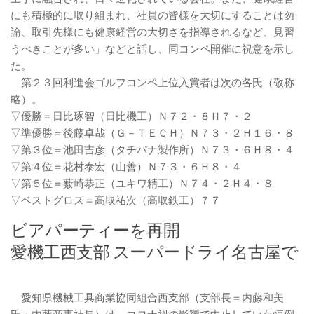
にも積極的に取り組まれ、社員の皆様を大切にすることは勿
論、取引先様にも健康経営の大切さを指導されるなど、見習
うべきことが多い」などと話し、同コンペ開催に祝意を示し
た。
第２３回利進会ゴルフコンペ上位入賞者は次の各氏（敬称
略）。
▽優勝＝日比琢智（日比機工）Ｎ７２・８Ｈ７・２
▽準優勝＝後藤卓哉（Ｇ－ＴＥＣＨ）Ｎ７３・２Ｈ１６・８
▽第３位＝池田吉彦（タチバナ製作所）Ｎ７３・６Ｈ８・４
▽第４位＝花村泰宏（山善）Ｎ７３・６Ｈ８・４
▽第５位＝薮崎恭正（ユキワ精工）Ｎ７４・２Ｈ４・８
▽ベストグロス＝高取祐次（高取鉄工）７７
ビアパーティーを再開
愛機工西支部 スーパードライ名古屋で
愛知県機械工具商業協同組合西支部（支部長＝内藤和美