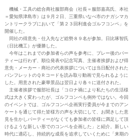
機械・工具の総合商社服部商会（社長＝服部嘉高氏、本社
＝愛知県津島市）は９月２日、三重県いなべ市のナガシマカ
ントリークラブにおいて「第２３回利進会ゴルフコンペ」を
開催した。
同社の得意先・仕入先など総勢８９名が参加。日比琢智氏
（日比機工）が優勝した。
今年はこれまでの参加者らの声を参考に、プレー後のパー
ティーは行わず、順位発表や記念写真、主催者挨拶および得
意先・メーカー・商社の代表挨拶については当日配付された
パンフレットのＱＲコードを読み取り動画で見られるように
した。用意された豪華景品は翌日より各々に送付された。
主催者挨拶で服部社長は「コロナ禍により私たちの生活様
式は大きく変わったが、ゴルフコンペも例外ではない。今回
のイベントでは、ゴルフコンペ企画実行委員が今までのアン
ケートを通じて得た皆様方の声を大切にして、お聞きした意
見を生かしパーティーがなくても参加者の皆様に満足して頂
けるような新しい形でのコンペを企画した」と紹介。新しい
時代に適応し、持続的な成長を追求していくために「来期の