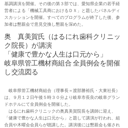
基調講演を開催。その後の第３部では、愛知県企業の若手経
営者による「機械工具商におけるＤＸ」と題したパネルディ
スカッションを開催。すべてのプログラムが終了した後、参
加者は懇親会で意見交換し懇親を深めた。
奥 真美賀氏（はるにれ歯科クリニッ
ク院長）が講演
「健康で豊かな人生は口元から」
岐阜県管工機材商組合 全員例会を開催
し交流図る
岐阜県管工機材商組合（理事長＝渡部勝裕氏・大東社長）
は、９月１２日午後５時３０分より岐阜市長良の岐阜グラン
ドホテルにて全員例会を開催した。
はるにれ歯科クリニックの奥真美賀院長を講師に迎え、
「健康で豊かな人生は口元から」と題して講演が行われ、組
合員や木曜会会員らが聴講した。講演後には懇親会も催され