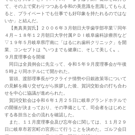
て、その上で変わりつつある令和の美意識を意識してもらえ
ると、プライベートでも仕事でも好印象を持たれるのではな
いか」と結んだ。
【奥真美賀氏】２００６年３月朝日大学歯学部卒業▽同年
４月～１８年１２月朝日大学付属ＰＤＩ岐阜歯科診療所など
▽１９年５月岐阜県庁南に「はるにれ歯科クリニック」を開
業、コンセプトは〝いつまでも健康に、そして美しく〟。
９月度理事会を開催
同日は全員例会に先立って、令和５年９月度理事会が午後
５時より同ホテルにて開かれた。
冒頭、渡部理事長がウクライナ情勢や日銀政策等について
の見解を織り交ぜながら挨拶した後、賀詞交歓会の打ち合わ
せを中心に協議が進められた。
賀詞交歓会は令和６年１月２５日に岐阜グランドホテルで
の開催が決まっており、その準備として、司会者をはじめと
する各担当と会の流れを確認した。
また、１１月度理事会及び忘年会に関しては、１１月２９
日に岐阜市若宮町の宮房にて行うことを決めた。ゴルフ会日