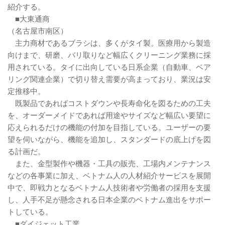
紹介する。
■大東通商
（名古屋市南区）
主力商材であるブラシは、多くがタイ製。医療用から製造
向けまで、研磨、バリ取りなど幅広くクリーニング業務に採
用されている。タイに出向している日系企業（自動車、ベア
リング関連企業）で切り替え需要が高まっており、業況は安
定推移中。
既製品であればコストダウンや長寿命化を図るための工夫
を、オーダーメイドであれば用途やサイズなど幅広い要望に
応えられるだけの機能の付加を目指している。ユーザーの要
望を伺いながら、機能を追加し、スタンダードの底上げを図
る計画だ。
また、金型製作や機器・工具の販売、工場内メンテナンス
などの各事業に加え、ベトナム人の人材紹介サービスを展開
中で、即戦力となるベトナム人技術者や労働者の採用を支援
し、人手不足が懸念される日本企業のベトナム進出をサポー
トしている。
■ダイジェット工業