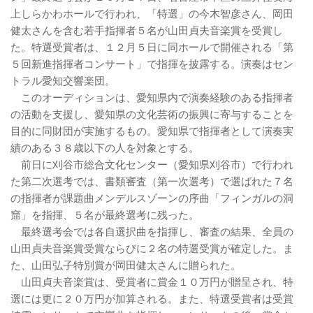
上しらかわホールで行われ、「特選」の今木智彦さん、岡田
健太さんを含む若手指揮者５名が山田貞夫音楽賞を受賞し
た。特選受賞者は、１２月５日に同ホールで開催される「第
５回新進指揮者コンサート」で指揮を披露する。演奏はセン
トラル愛知交響楽団。
このオーディションは、愛知県内で演奏経験のある指揮者
の活動を支援し、愛知県の文化芸術の振興に寄与することを
目的に同財団が実施するもの。愛知県で指揮者として演奏実
績のある３８歳以下の人を対象とする。
前日に刈谷市総合文化センター（愛知県刈谷市）で行われ
た第二次選考では、書類審査（第一次選考）で選ばれた７名
の指揮者が課題曲メンデルスゾーンの序曲「フィンガルの洞
窟」を指揮、５名が最終選考に残った。
最終選考会では各自選択曲を指揮し、審査の結果、全員の
山田貞夫音楽賞受賞ならびに２名の特選受賞が確定した。ま
た、山田弘子特別賞が岡田健太さんに贈られた。
山田貞夫音楽賞は、受賞者に賞金１０万円が贈呈され、特
選には更に２０万円が加算される。また、特選受賞者は受賞