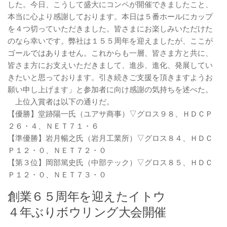
した。今日、こうして盛大にコンペが開催できましたこと、
本当に心より感謝しております。本日は５番ホールにカップ
を４つ切っていただきました。皆さまにお楽しみいただけた
のなら幸いです。弊社は１５５周年を迎えましたが、ここが
ゴールではありません。これからも一層、皆さま方と共に、
皆さま方にお支えいただきまして、進歩、進化、発展してい
きたいと思っております。引き続きご支援を頂きますようお
願い申し上げます」と参加者に向け感謝の気持ちを述べた。
上位入賞者は以下の通りだ。
【優勝】堂跡陽一氏（ユアサ商事）▽グロス９８、ＨＤＣＰ
２６・４、ＮＥＴ７１・６
【準優勝】岩月暢之氏（岩月工業所）▽グロス８４、ＨＤＣ
Ｐ１２・０、ＮＥＴ７２・０
【第３位】岡部篤史氏（中部テック）▽グロス８５、ＨＤＣ
Ｐ１２・０、ＮＥＴ７３・０
創業６５周年を迎えたイトウ
４年ぶりボウリング大会開催