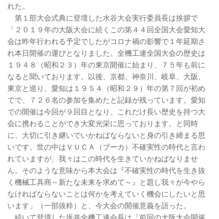
れた。
第１部大会式典に登壇した水谷大会実行委員長は挨拶で
「２０１９年の大阪大会に続くこの第４４回全国大会愛知大
会は昨年行われる予定でしたがコロナ禍の影響で１年延期さ
れ本日開催の運びとなりました。全機工連全国大会の歴史は
１９４８（昭和２３）年の東京開催に始まり、７５年も前に
なると聞いております。以後、京都、神奈川、岐阜、大阪、
東京と巡り、愛知は１９５４（昭和２９）年の第７回が初め
てで、７２６名の参加を集めたと記録が残っています。愛知
での開催は今回が９回目となり、これだけ長い歴史を持つ大
会に携わることができ大変光栄に思っております。と同時
に、大切に引き継いでいかねばならないと身の引き締まる思
いです。世の中はＶＵＣＡ（ブーカ）不確実性の時代と言わ
れていますが、我々はこの時代を生きていかねばなりませ
ん。そのような意味から本大会は『不確実性の時代を生き抜
く機械工具商～新たな未来を求めて～』と題し我々が今やら
なければならないことは何かを考えていく機会にしたいと思
います」（一部抜粋）と、今大会の開催意義を語った。
続いて登壇した坂井全機工連会長は「前回の大阪大会開催