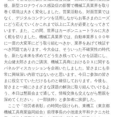
後、新型コロナウイルス感染症の影響で機械工具業界を取り
巻く環境は大きく変化しました。営業活動も、対面営業では
なく、デジタルコンテンツを活用しながらお客さまのニーズ
にどう応えていくかこれまで以上に工夫が必要となってきて
います。また、この間、世界はカーボンニュートラルに大き
く舵を切りました。機械工具業界では、自動車業界１００年
に一度の大変革にどう取り組むべきか、業界をあげて検証す
べき問題であります。今大会は、そういった不確実性の時代
を、新たな未来を求めてどう生き残っていくかを話題にし、
大山健太郎さまのご講演、機械工具商におけるＤＸに関する
パネルディスカッションを企画いたしました。皆さまにも非
常に興味深い内容ではないかと思います。今日ご参加の皆さ
まに役立てていただけるものと確信しております。今後も、
皆さまと一緒にさまざまな課題の解決に取り組んでいけるよ
う、本日は懇親会まで通して、情報交換も交えながら懇親を
深めてください」（一部抜粋）と参加者に挨拶した。
ここで「功労者表彰」の時間が設けられ、東機工（東京都
機械工具商業協同組合）前理事長の小池達夫平和テクニカ社