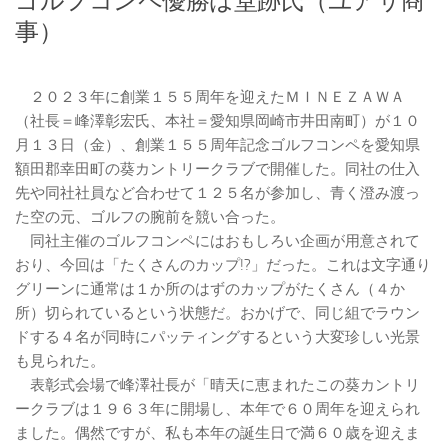
ゴルフコンペ優勝は堂跡氏（ユアサ商
事）
２０２３年に創業１５５周年を迎えたＭＩＮＥＺＡＷＡ
（社長＝峰澤彰宏氏、本社＝愛知県岡崎市井田南町）が１０
月１３日（金）、創業１５５周年記念ゴルフコンペを愛知県
額田郡幸田町の葵カントリークラブで開催した。同社の仕入
先や同社社員など合わせて１２５名が参加し、青く澄み渡っ
た空の元、ゴルフの腕前を競い合った。
同社主催のゴルフコンペにはおもしろい企画が用意されて
おり、今回は「たくさんのカップ!?」だった。これは文字通り
グリーンに通常は１か所のはずのカップがたくさん（４か
所）切られているという状態だ。おかげで、同じ組でラウン
ドする４名が同時にパッティングするという大変珍しい光景
も見られた。
表彰式会場で峰澤社長が「晴天に恵まれたこの葵カントリ
ークラブは１９６３年に開場し、本年で６０周年を迎えられ
ました。偶然ですが、私も本年の誕生日で満６０歳を迎えま