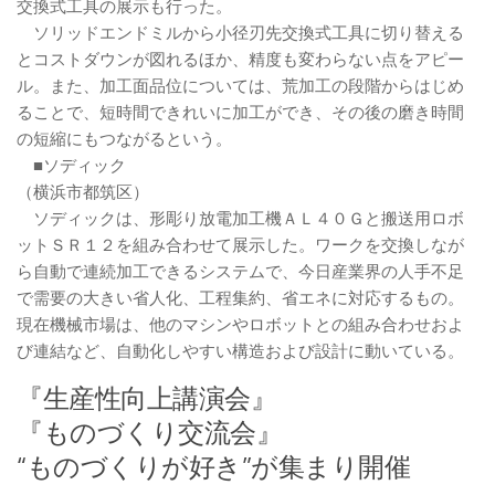
交換式工具の展示も行った。
ソリッドエンドミルから小径刃先交換式工具に切り替える
とコストダウンが図れるほか、精度も変わらない点をアピー
ル。また、加工面品位については、荒加工の段階からはじめ
ることで、短時間できれいに加工ができ、その後の磨き時間
の短縮にもつながるという。
■ソディック
（横浜市都筑区）
ソディックは、形彫り放電加工機ＡＬ４０Ｇと搬送用ロボ
ットＳＲ１２を組み合わせて展示した。ワークを交換しなが
ら自動で連続加工できるシステムで、今日産業界の人手不足
で需要の大きい省人化、工程集約、省エネに対応するもの。
現在機械市場は、他のマシンやロボットとの組み合わせおよ
び連結など、自動化しやすい構造および設計に動いている。
『生産性向上講演会』
『ものづくり交流会』
“ものづくりが好き”が集まり開催