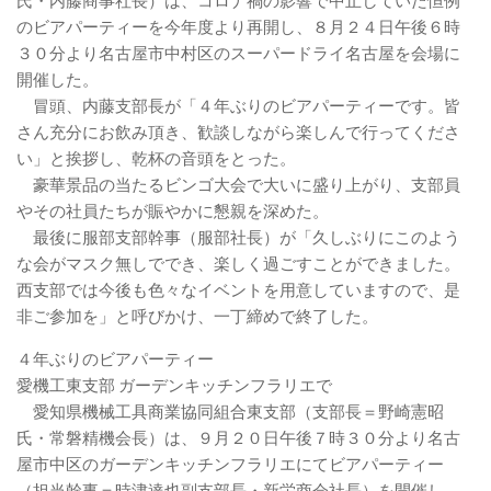
氏・内藤商事社長）は、コロナ禍の影響で中止していた恒例
のビアパーティーを今年度より再開し、８月２４日午後６時
３０分より名古屋市中村区のスーパードライ名古屋を会場に
開催した。
冒頭、内藤支部長が「４年ぶりのビアパーティーです。皆
さん充分にお飲み頂き、歓談しながら楽しんで行ってくださ
い」と挨拶し、乾杯の音頭をとった。
豪華景品の当たるビンゴ大会で大いに盛り上がり、支部員
やその社員たちが賑やかに懇親を深めた。
最後に服部支部幹事（服部社長）が「久しぶりにこのよう
な会がマスク無しででき、楽しく過ごすことができました。
西支部では今後も色々なイベントを用意していますので、是
非ご参加を」と呼びかけ、一丁締めで終了した。
４年ぶりのビアパーティー
愛機工東支部 ガーデンキッチンフラリエで
愛知県機械工具商業協同組合東支部（支部長＝野崎憲昭
氏・常磐精機会長）は、９月２０日午後７時３０分より名古
屋市中区のガーデンキッチンフラリエにてビアパーティー