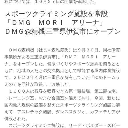
程については、１０月２７日の開催を確認した。
スポーツクライミング施設を常設
「ＤＭＧ ＭＯＲＩ アリーナ」
ＤＭＧ森精機 三重県伊賀市にオープン
ＤＭＧ森精機（社長＝森雅彦氏）は９月３０日、同社伊賀
事業所がある三重県伊賀市に「ＤＭＧ ＭＯＲＩ アリー
ナ」をオープンした。健康づくりやスポーツ振興を図るとと
もに、地域の人たちの交流拠点として機能する屋内体育施設
で、２０２２年４月に三重県が所有していた「ゆめドームう
えの」を同社が取得し、改修した。
１６００人の観客を収容できる第一競技場、第二競技場、
トレーニング室、および会議室を備えており、今回、新たに
国内最大規模の設備を整えたスポーツクライミング施設に加
えて、アスレチック施設、ダンススタジオ、カフェテリアが
併設された。
スポーツクライミング施設は、リード・ボルダー・スピー