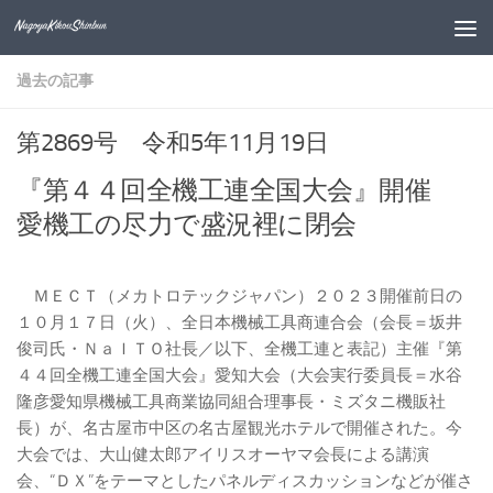
コンテンツへスキップ
過去の記事
第2869号 令和5年11月19日
『第４４回全機工連全国大会』開催
愛機工の尽力で盛況裡に閉会
ＭＥＣＴ（メカトロテックジャパン）２０２３開催前日の
１０月１７日（火）、全日本機械工具商連合会（会長＝坂井
俊司氏・ＮａＩＴＯ社長／以下、全機工連と表記）主催『第
４４回全機工連全国大会』愛知大会（大会実行委員長＝水谷
隆彦愛知県機械工具商業協同組合理事長・ミズタニ機販社
長）が、名古屋市中区の名古屋観光ホテルで開催された。今
大会では、大山健太郎アイリスオーヤマ会長による講演
会、“ＤＸ”をテーマとしたパネルディスカッションなどが催さ