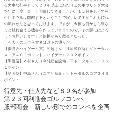
る大事な行事として２０年以上にわたりこのボウリング大会
を年に一度、楽しく開催してきましたが、１２月をもって星
ケ丘ボウルは閉館するということで寂しいですがこれも時代
の流れかなと思っております。ですが、今後も何かしら皆さ
まと触れ合える機会を作っていきますので、その際にはよろ
しくお願いします」と挨拶があり散会となった。
今大会の上位入賞者は以下の通りだ。
【優勝＆ハイゲーム賞】船越さん（荏原製作所）▽トータル
スコア４０２ポイント／ハイゲーム２０２ポイント
【準優勝】木村さん（今村総合設備）▽トータルスコア３５
１ポイント
【第３位】中島さん（ユアサ商事）▽トータルスコア３４３
ポイント
得意先・仕入先など８９名が参加
第２３回利進会ゴルフコンペ
服部商会 新しい形でのコンペを企画