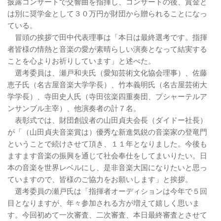
披露コンサートで交響曲を指揮し、コンサートの後、賞金と
は別に奨学金として３０万円が財団から贈られることになっ
ている。
冒頭の挨拶で田中代表理事は「本日は最終選考です。指揮
者皆様の情熱と音楽の愛が素晴らしい演奏となって結実する
ことを心よりお祈りしています」と述べた。
選考委員は、瀬戸和夫氏（愛知芸術文化協会理事）、佐藤
恵子氏（名古屋音楽大学学長）、竹本義明氏（名古屋芸術大
学学長）、寺田史人氏（寺田弦楽四重奏団、プシャーテルア
ンサンブル主宰）、他演奏者の計７名。
表彰式では、財団創設者の山田貞夫会長（ダイドー社長）
が「（山田貞夫音楽賞は）優秀な新進気鋭の音楽家の登竜門
ということで続けさせて頂き、１１年となりました。今後も
ますます音楽の振興を通じて社会奉仕をしてまいりたい。日
本の音楽を世界レベルにし、是非音楽大国になりたいと思っ
ていますので、皆様のご協力をお願いします」と挨拶。
選考委員の瀬戸氏は「指揮者オーディションは今年で５回
目となりますが、年々参加される方が増えて嬉しく思いま
す。今回初めて一次審査、二次審査、本日最終審査とさせて