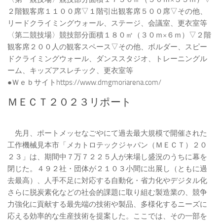
２階観客席１１００席▽１階引出観客席５００席▽その他、
リードクライミングウォール、ステージ、会議室、更衣室等
〈第二競技場〉競技部分面積１８０㎡（３０ｍ×６ｍ）▽２階
観客席２００人の観客スペース▽その他、ボルダー、スピー
ドクライミングウォール、ダンススタジオ、トレーニングル
ーム、キッズアスレチック、更衣室等
●Ｗｅｂサイトhttps://www.dmgmoriarena.com/
ＭＥＣＴ２０２３リポート
先月、ポートメッセなごやにて過去最大規模で開催された
工作機械見本市「メカトロテックジャパン（ＭＥＣＴ）２０
２３」は、期間中７万７２２５人が来場し盛況のうちに幕を
閉じた。４９２社・団体が２１０３小間に出展し（ともに過
去最高）、人手不足に対応する自動化・省力化やデジタル化
さらに脱炭素化などの社会的課題に取り組む製造業の、競争
力強化に貢献する最先端の技術や製品、多様化するニーズに
応える効率的な生産技術を提案した。ここでは、その一部を