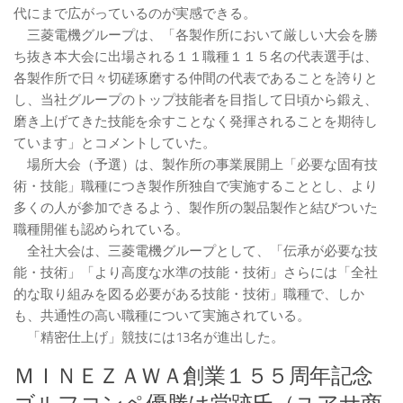
代にまで広がっているのが実感できる。
三菱電機グループは、「各製作所において厳しい大会を勝
ち抜き本大会に出場される１１職種１１５名の代表選手は、
各製作所で日々切磋琢磨する仲間の代表であることを誇りと
し、当社グループのトップ技能者を目指して日頃から鍛え、
磨き上げてきた技能を余すことなく発揮されることを期待し
ています」とコメントしていた。
場所大会（予選）は、製作所の事業展開上「必要な固有技
術・技能」職種につき製作所独自で実施することとし、より
多くの人が参加できるよう、製作所の製品製作と結びついた
職種開催も認められている。
全社大会は、三菱電機グループとして、「伝承が必要な技
能・技術」「より高度な水準の技能・技術」さらには「全社
的な取り組みを図る必要がある技能・技術」職種で、しか
も、共通性の高い職種について実施されている。
「精密仕上げ」競技には13名が進出した。
ＭＩＮＥＺＡＷＡ創業１５５周年記念