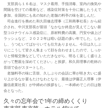
支部員ら１６名は、マスク着用、手指消毒、室内の換気や
間隔を空けての着座など、感染症対策を十分に施したうえで
参加。全国的にも名の知れた老舗の料亭の味を楽しんだ。
司会進行を務めた和久田修志理事（三和商事社長）から紹
介され、中川支部長が冒頭「なかなか終息が見えてこない新
型コロナウイルス感染症に、原材料費の高騰、円安や値上げ
ラッシュなど、２０２２年は暗い話題の多い年でした。しか
し、うつむいてばかりいても仕方ありません。今日は久しぶ
りにこうして皆さん集まって顔を合わせましたので、しっか
りと情報交換などしていただきながら、明るく楽しく盛り上
がって懇親を深めてください」と挨拶。和久田理事の乾杯の
音頭で会がスタートした。
老舗料亭の味に舌鼓、久しぶりの会話に華が咲き大いに盛
り上がるなか宴もたけなわとなり、最後は伊藤正人理事（伊
藤信産業社長）が中締めの挨拶をし、一本締めでこの日は散
会となった。
久々の忘年会で1年の締めくくり