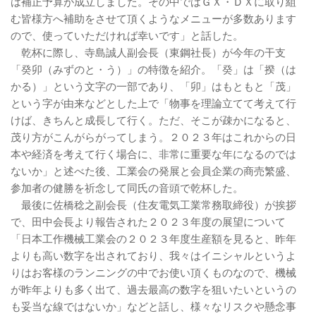
は補正予算が成立しました。その中ではＧＸ・ＤＸに取り組
む皆様方へ補助をさせて頂くようなメニューが多数あります
ので、使っていただければ幸いです」と話した。
乾杯に際し、寺島誠人副会長（東鋼社長）が今年の干支
「癸卯（みずのと・う）」の特徴を紹介。「癸」は「揆（は
かる）」という文字の一部であり、「卯」はもともと「茂」
という字が由来などとした上で「物事を理論立てて考えて行
けば、きちんと成長して行く。ただ、そこが疎かになると、
茂り方がこんがらがってしまう。２０２３年はこれからの日
本や経済を考えて行く場合に、非常に重要な年になるのでは
ないか」と述べた後、工業会の発展と会員企業の商売繁盛、
参加者の健勝を祈念して同氏の音頭で乾杯した。
最後に佐橋稔之副会長（住友電気工業常務取締役）が挨拶
で、田中会長より報告された２０２３年度の展望について
「日本工作機械工業会の２０２３年度生産額を見ると、昨年
よりも高い数字を出されており、我々はイニシャルというよ
りはお客様のランニングの中でお使い頂くものなので、機械
が昨年よりも多く出て、過去最高の数字を狙いたいというの
も妥当な線ではないか」などと話し、様々なリスクや懸念事