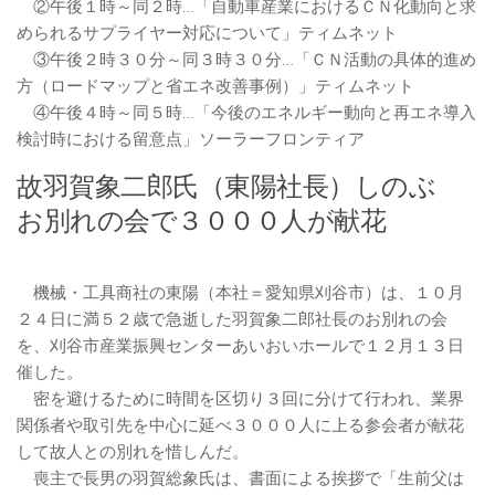
②午後１時～同２時…「自動車産業におけるＣＮ化動向と求
められるサプライヤー対応について」ティムネット
③午後２時３０分～同３時３０分…「ＣＮ活動の具体的進め
方（ロードマップと省エネ改善事例）」ティムネット
④午後４時～同５時…「今後のエネルギー動向と再エネ導入
検討時における留意点」ソーラーフロンティア
故羽賀象二郎氏（東陽社長）しのぶ
お別れの会で３０００人が献花
機械・工具商社の東陽（本社＝愛知県刈谷市）は、１０月
２４日に満５２歳で急逝した羽賀象二郎社長のお別れの会
を、刈谷市産業振興センターあいおいホールで１２月１３日
催した。
密を避けるために時間を区切り３回に分けて行われ、業界
関係者や取引先を中心に延べ３０００人に上る参会者が献花
して故人との別れを惜しんだ。
喪主で長男の羽賀総象氏は、書面による挨拶で「生前父は