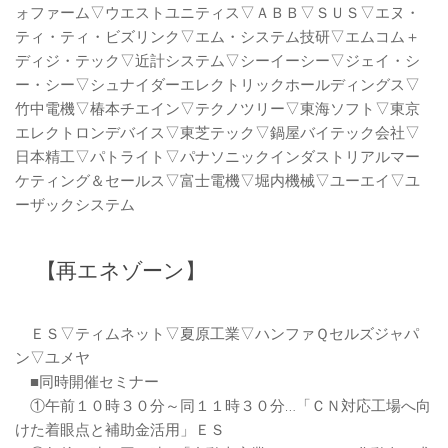
ォファーム▽ウエストユニティス▽ＡＢＢ▽ＳＵＳ▽エヌ・
ティ・ティ・ビズリンク▽エム・システム技研▽エムコム＋
ディジ・テック▽近計システム▽シーイーシー▽ジェイ・シ
ー・シー▽シュナイダーエレクトリックホールディングス▽
竹中電機▽椿本チエイン▽テクノツリー▽東海ソフト▽東京
エレクトロンデバイス▽東芝テック▽鍋屋バイテック会社▽
日本精工▽パトライト▽パナソニックインダストリアルマー
ケティング＆セールス▽富士電機▽堀内機械▽ユーエイ▽ユ
ーザックシステム
【再エネゾーン】
ＥＳ▽ティムネット▽夏原工業▽ハンファＱセルズジャパ
ン▽ユメヤ
■同時開催セミナー
①午前１０時３０分～同１１時３０分…「ＣＮ対応工場へ向
けた着眼点と補助金活用」ＥＳ