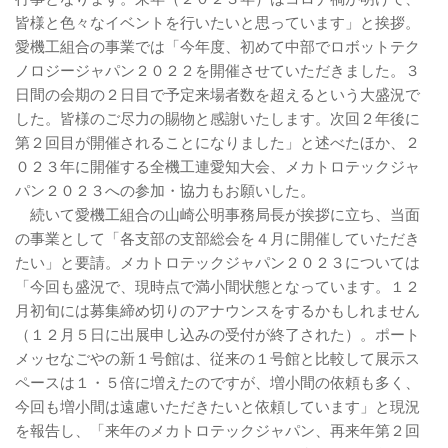
皆様と色々なイベントを行いたいと思っています」と挨拶。
愛機工組合の事業では「今年度、初めて中部でロボットテク
ノロジージャパン２０２２を開催させていただきました。３
日間の会期の２日目で予定来場者数を超えるという大盛況で
した。皆様のご尽力の賜物と感謝いたします。次回２年後に
第２回目が開催されることになりました」と述べたほか、２
０２３年に開催する全機工連愛知大会、メカトロテックジャ
パン２０２３への参加・協力もお願いした。
続いて愛機工組合の山崎公明事務局長が挨拶に立ち、当面
の事業として「各支部の支部総会を４月に開催していただき
たい」と要請。メカトロテックジャパン２０２３については
「今回も盛況で、現時点で満小間状態となっています。１２
月初旬には募集締め切りのアナウンスをするかもしれません
（１２月５日に出展申し込みの受付が終了された）。ポート
メッセなごやの新１号館は、従来の１号館と比較して展示ス
ペースは１・５倍に増えたのですが、増小間の依頼も多く、
今回も増小間は遠慮いただきたいと依頼しています」と現況
を報告し、「来年のメカトロテックジャパン、再来年第２回