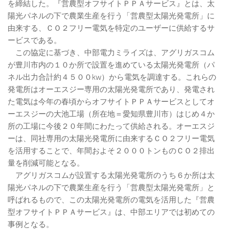
を締結した。『営農型オフサイトＰＰＡサービス』とは、太
陽光パネルの下で農業生産を行う「営農型太陽光発電所」に
由来する、ＣＯ２フリー電気を特定のユーザーに供給するサ
ービスである。
この協定に基づき、中部電力ミライズは、アグリガスコム
が豊川市内の１０か所で設置を進めている太陽光発電所（パ
ネル出力合計約４５００kw）から電気を調達する。これらの
発電所はオーエスジー専用の太陽光発電所であり、発電され
た電気は今年の春頃からオフサイトＰＰＡサービスとしてオ
ーエスジーの大池工場（所在地＝愛知県豊川市）はじめ４か
所の工場に今後２０年間にわたって供給される。オーエスジ
ーは、同社専用の太陽光発電所に由来するＣＯ２フリー電気
を活用することで、年間およそ２０００トンものＣＯ２排出
量を削減可能となる。
アグリガスコムが設置する太陽光発電所のうち６か所は太
陽光パネルの下で農業生産を行う「営農型太陽光発電所」と
呼ばれるもので、この太陽光発電所の電気を活用した『営農
型オフサイトＰＰＡサービス』は、中部エリアでは初めての
事例となる。