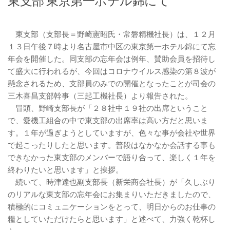
東支部 東京第一ホテル錦にて
東支部（支部長＝野崎憲昭氏・常磐精機社長）は、１２月
１３日午後７時より名古屋市中区の東京第一ホテル錦にて忘
年会を開催した。同支部の忘年会は例年、賛助会員を招待し
て盛大に行われるが、今回はコロナウイルス感染の第８波が
懸念されるため、支部員のみでの開催となったことが司会の
三木喜昌支部幹事（三起工機社長）より報告された。
冒頭、野崎支部長が「２８社中１９社の出席ということ
で、愛機工組合の中で東支部の出席率は高い方だと思いま
す。１年が過ぎようとしていますが、色々な事が会社や世界
で起こったりしたと思います。普段はなかなか会話する事も
できなかった東支部のメンバーで語り合って、楽しく１年を
終わりたいと思います」と挨拶。
続いて、時津達也副支部長（新栄商会社長）が「久しぶり
のリアルな東支部の忘年会にお集まりいただきましたので、
積極的にコミュニケーションをとって、明日からのお仕事の
糧としていただけたらと思います」と述べて、力強く乾杯し