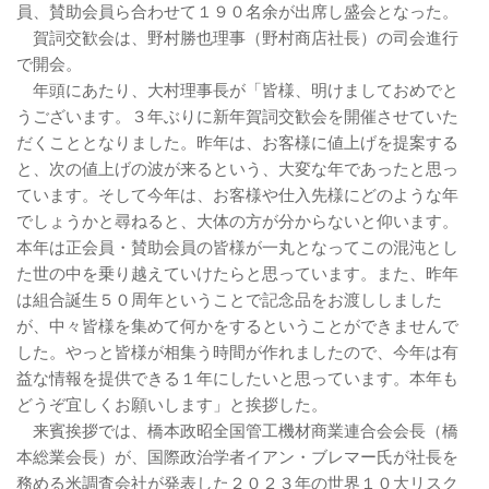
員、賛助会員ら合わせて１９０名余が出席し盛会となった。
賀詞交歓会は、野村勝也理事（野村商店社長）の司会進行
で開会。
年頭にあたり、大村理事長が「皆様、明けましておめでと
うございます。３年ぶりに新年賀詞交歓会を開催させていた
だくこととなりました。昨年は、お客様に値上げを提案する
と、次の値上げの波が来るという、大変な年であったと思っ
ています。そして今年は、お客様や仕入先様にどのような年
でしょうかと尋ねると、大体の方が分からないと仰います。
本年は正会員・賛助会員の皆様が一丸となってこの混沌とし
た世の中を乗り越えていけたらと思っています。また、昨年
は組合誕生５０周年ということで記念品をお渡ししました
が、中々皆様を集めて何かをするということができませんで
した。やっと皆様が相集う時間が作れましたので、今年は有
益な情報を提供できる１年にしたいと思っています。本年も
どうぞ宜しくお願いします」と挨拶した。
来賓挨拶では、橋本政昭全国管工機材商業連合会会長（橋
本総業会長）が、国際政治学者イアン・ブレマー氏が社長を
務める米調査会社が発表した２０２３年の世界１０大リスク