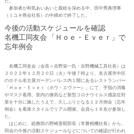
た。
参加者が和気あいあいと親睦を深める中、田中秀典理事
（ミユキ商会社長）の中締めで終了した。
今後の活動スケジュールを確認
名機工同友会 「Ｈｏｅ・Ｅｖｅｒ」で
忘年例会
名機工同友会（会長＝吉野栄一氏・吉野機械工具社長）は
２０２２年１２月２０日（火）午後７時より、名古屋市中区
のホテル名古屋ガーデンパレス内１階にあるレストランバー
「Ｈｏｅ・Ｅｖｅｒ（ホウ・エヴァー）」にて、手指の消毒
やマスク着用、室内の換気など新型コロナウイルス感染症対
策を十分に施したうえで、久しぶりとなる１２月例会（忘年
例会）を着座スタイルでリアル開催。会員ら１８名が参加し
た。
はじめに、総務部の野崎憲昭部長（常磐精機社長）から、
同会の今後の活動スケジュールなどについての確認が行われ