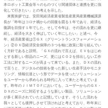
本ロボット工業会等々のものづくり関連団体と連携を更に強
化して行きたい」との考えを示した。
来賓挨拶では、安田篤経済産業省製造産業局産業機械課課
長が「昨年はコロナ禍からの回復を図る１年であり、経済も
復調を目指す１年でした。そして今年は、その流れを更に継
続し、経済を大きく伸ばしていく年にしたい」と述べ、今
年、経済産業省は①ＧＸ（グリーントランスフォーメーショ
ン）②ＤＸ③経済安全保障の３つを軸に政策に取り組んでい
く方針であると説明。「ＧＸの流れで言えば、ＥＶをはじめ
とする新しい部品のニーズ、更にはＣＯ２を排出しない工作
工法に対するニーズが高まって来ている。また、ＤＸの流れ
で言うと、デジタルの技術を使った新しい生産手法やモニタ
リング、情報伝達という形でデータを使ったソリューション
をユーザーから求められる時代に入って来たと考えていま
す。昨年のＪＩＭＴＯＦにおいても、ユーザーからのＧＸ・
ＤＸのニーズに対応するような新しい製品、ソリューション
が多く展示されていたと記憶しています。そうした流れを
我々としても後押しさせて頂ければと考えており、昨年末に