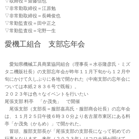
▽取締役＝齋藤信也
▽非常勤取締役＝江原勉
▽非常勤取締役＝長﨑俊也
▽常勤監査役＝田中正之
▽常勤監査役＝宅野一生
愛機工組合 支部忘年会
愛知県機械工具商業協同組合（理事長＝水谷隆彦氏・ミズ
タニ機販社長）の支部忘年会が昨年１１月下旬から１２月中
旬にかけて久しぶりに各地で開かれた（中南支部の忘年会に
ついては本紙２８３６号で既報）。
２０２３年は色々なイベントを行いたい
尾張支部 料亭 「か茂免」 で開催
尾張支部（支部長＝服部嘉高氏・服部商会社長）の忘年会
は、１１月２５日午後６時３０分より名古屋市東区にある料
亭「か茂免（かもめ）」で開かれた。
冒頭、服部支部長が「尾張支部の支部長になって初めての
行事となります。来年（２０２３年）はコロナ禍が明けて、