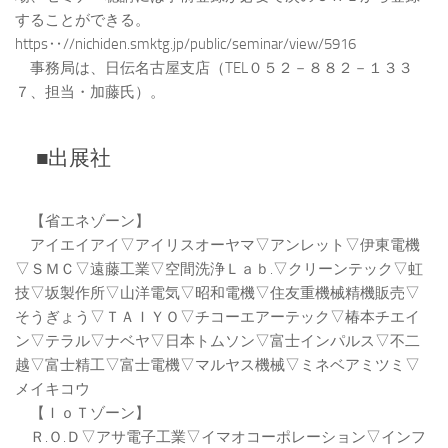
することができる。
https‥//nichiden.smktg.jp/public/seminar/view/5916
事務局は、日伝名古屋支店（TEL０５２－８８２－１３３
７、担当・加藤氏）。
■出展社
【省エネゾーン】
アイエイアイ▽アイリスオーヤマ▽アンレット▽伊東電機
▽ＳＭＣ▽遠藤工業▽空間洗浄Ｌａｂ.▽クリーンテック▽虹
技▽坂製作所▽山洋電気▽昭和電機▽住友重機械精機販売▽
そうぎょう▽ＴＡＩＹＯ▽チコーエアーテック▽椿本チエイ
ン▽テラル▽ナベヤ▽日本トムソン▽富士インパルス▽不二
越▽富士精工▽富士電機▽マルヤス機械▽ミネベアミツミ▽
メイキコウ
【ＩｏＴゾーン】
Ｒ.Ｏ.Ｄ▽アサ電子工業▽イマオコーポレーション▽インフ