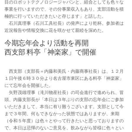
目のロボットテクノロジージャパンと、組合としても色々な
事業を行いますので、その分事業収入もあり、支部活動を積
極的に行っていただきたいと存じます」と話した。
石川真理事（石川工具社長）の発声により乾杯。参加者は
近況報告や情報交換に花を咲かせて親睦を深めた。
今期忘年会より活動を再開
西支部 料亭「神楽家」で開催
西支部（支部長＝内藤和美氏・内藤商事社長）は、１２月
１日午後６時３０分より名古屋市東区にある料亭「神楽家」
にて忘年会を開催した。
矢野茂雄理事（滝川物産社長）の司会進行で進められ、冒
頭、内藤支部長が「本日は３年ぶりの支部の忘年会にご参加
いただきまして、本当に有り難うございます。支部として今
まで３年間、何もできなかった状態ではありますが、来期
（令和５年度）は色々とやって行きたいと思っておりますの
で、本日は忌憚のないご意見を、飲みながら皆様に色々とい