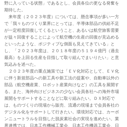
野に入っている状態」であるとし、会員各位の更なる発奮を
期待した。
来年度（２０２３年度）については、懸念事項が多い一方
で「我々ものづくり業界にとっては、半導体部品の供給不足
が一定程度回復してくるということ、あるいは航空旅客需要
が益々回復することによって航空機の生産の回復が見込める
といったような、ポジティブな側面も見えてきている」と
し、「２０２３年度は、２０１８年度の５１９４億円（過去
最高）を上回る生産を目指して取り組んでまいりたい」と意
気込みを述べた。
２０２３年度の重点施策では「ＥＶ化対応として、ＥＶ化
に伴う新規部品への新工具や新工法の提案や、自動車以外の
部品（航空機産業、ロボット産業向けなど）の工具を展開す
る。また、海外向けビジネスの少ない会員各社への海外市場
展開をサポートすることなどに取り組みたい。ＤＸ対応で
は、ものづくりの現場から販売、流通の現場まで会員各社の
デジタル化をサポートして行きたい。環境対応では、カーボ
ンニュートラルを目指した脱炭素社会の実現を進めたい。業
界連携では、日本工作機械工業会、日本工作機器工業会、日