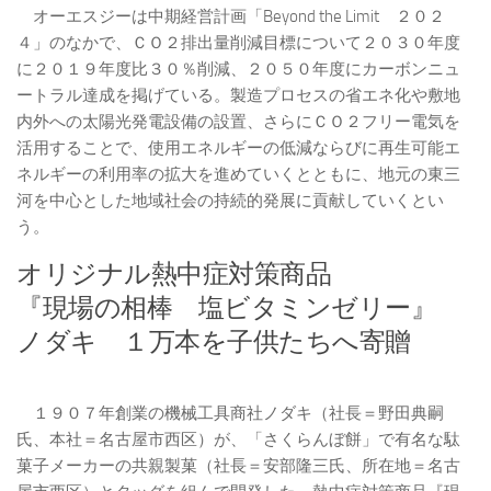
オーエスジーは中期経営計画「Beyond the Limit ２０２
４」のなかで、ＣＯ２排出量削減目標について２０３０年度
に２０１９年度比３０％削減、２０５０年度にカーボンニュ
ートラル達成を掲げている。製造プロセスの省エネ化や敷地
内外への太陽光発電設備の設置、さらにＣＯ２フリー電気を
活用することで、使用エネルギーの低減ならびに再生可能エ
ネルギーの利用率の拡大を進めていくとともに、地元の東三
河を中心とした地域社会の持続的発展に貢献していくとい
う。
オリジナル熱中症対策商品
『現場の相棒 塩ビタミンゼリー』
ノダキ １万本を子供たちへ寄贈
１９０７年創業の機械工具商社ノダキ（社長＝野田典嗣
氏、本社＝名古屋市西区）が、「さくらんぼ餅」で有名な駄
菓子メーカーの共親製菓（社長＝安部隆三氏、所在地＝名古