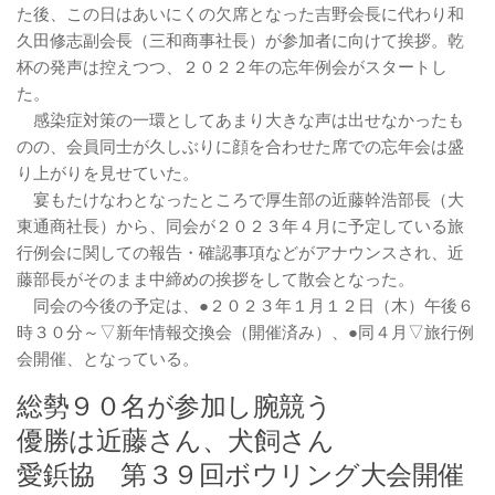
た後、この日はあいにくの欠席となった吉野会長に代わり和
久田修志副会長（三和商事社長）が参加者に向けて挨拶。乾
杯の発声は控えつつ、２０２２年の忘年例会がスタートし
た。
感染症対策の一環としてあまり大きな声は出せなかったも
のの、会員同士が久しぶりに顔を合わせた席での忘年会は盛
り上がりを見せていた。
宴もたけなわとなったところで厚生部の近藤幹浩部長（大
東通商社長）から、同会が２０２３年４月に予定している旅
行例会に関しての報告・確認事項などがアナウンスされ、近
藤部長がそのまま中締めの挨拶をして散会となった。
同会の今後の予定は、●２０２３年１月１２日（木）午後６
時３０分～▽新年情報交換会（開催済み）、●同４月▽旅行例
会開催、となっている。
総勢９０名が参加し腕競う
優勝は近藤さん、犬飼さん
愛鋲協 第３９回ボウリング大会開催