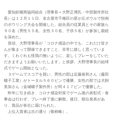
愛知鋲螺商協同組合（理事長＝大野正博氏・中部製作所社
長）は１２月１１日、名古屋市千種区の星が丘ボウルで恒例
のボウリング大会を開催した。組合員の従業員とその家族ら
９０名（男性５５名、女性３０名、子供５名）が参加し親睦
を深めた。
冒頭、大野理事長が「コロナ感染の中でも、これだけ皆さ
んが集まって開催できますこと、非常に嬉しく思っていま
す。くれぐれも怪我の無いように、楽しくプレーをしていた
だきますようお願いいたします」と挨拶。大野理事長の始球
式でゲーム開始となった。
３ゲームでスコアを競い、男性の部は近藤俊和さん（藤田
螺子工業）がトータル５６０ピンで優勝、女性の部では犬飼
美加さん（金城螺子製作所）が同４１７ピンで優勝した。
昨年に引き続き、コロナ感染対策でゲーム後の表彰式・食
事会は行わず、プレー終了後に解散。後日、順位発表があ
り、賞品が各社に届けられた。
上位入賞者は次の通り（敬称略）。