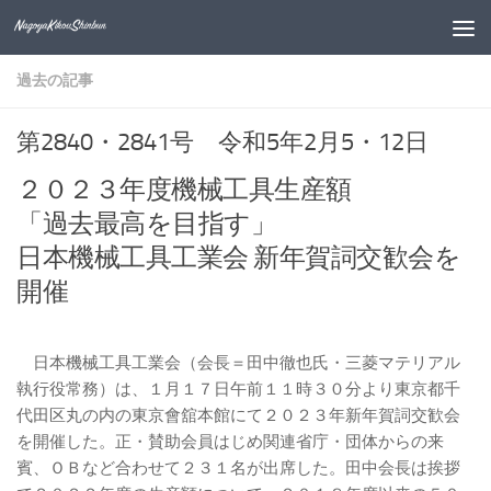
コンテンツへスキップ
過去の記事
第2840・2841号 令和5年2月5・12日
２０２３年度機械工具生産額
「過去最高を目指す」
日本機械工具工業会 新年賀詞交歓会を
開催
日本機械工具工業会（会長＝田中徹也氏・三菱マテリアル
執行役常務）は、１月１７日午前１１時３０分より東京都千
代田区丸の内の東京會舘本館にて２０２３年新年賀詞交歓会
を開催した。正・賛助会員はじめ関連省庁・団体からの来
賓、ＯＢなど合わせて２３１名が出席した。田中会長は挨拶