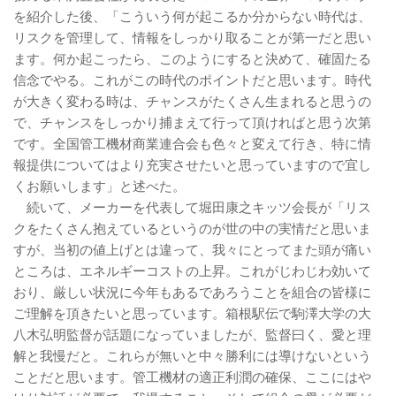
を紹介した後、「こういう何が起こるか分からない時代は、
リスクを管理して、情報をしっかり取ることが第一だと思い
ます。何か起こったら、このようにすると決めて、確固たる
信念でやる。これがこの時代のポイントだと思います。時代
が大きく変わる時は、チャンスがたくさん生まれると思うの
で、チャンスをしっかり捕まえて行って頂ければと思う次第
です。全国管工機材商業連合会も色々と変えて行き、特に情
報提供についてはより充実させたいと思っていますので宜し
くお願いします」と述べた。
続いて、メーカーを代表して堀田康之キッツ会長が「リス
クをたくさん抱えているというのが世の中の実情だと思いま
すが、当初の値上げとは違って、我々にとってまた頭が痛い
ところは、エネルギーコストの上昇。これがじわじわ効いて
おり、厳しい状況に今年もあるであろうことを組合の皆様に
ご理解を頂きたいと思っています。箱根駅伝で駒澤大学の大
八木弘明監督が話題になっていましたが、監督曰く、愛と理
解と我慢だと。これらが無いと中々勝利には導けないという
ことだと思います。管工機材の適正利潤の確保、ここにはや