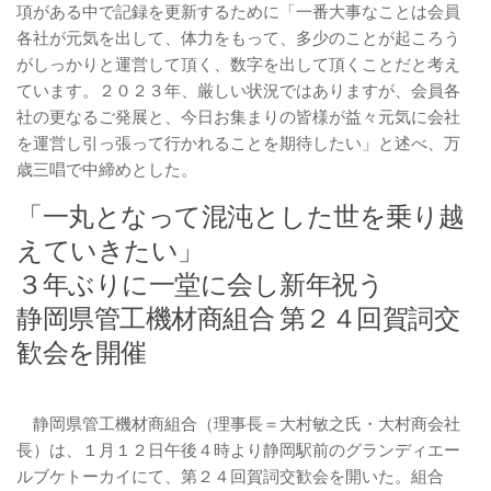
項がある中で記録を更新するために「一番大事なことは会員
各社が元気を出して、体力をもって、多少のことが起ころう
がしっかりと運営して頂く、数字を出して頂くことだと考え
ています。２０２３年、厳しい状況ではありますが、会員各
社の更なるご発展と、今日お集まりの皆様が益々元気に会社
を運営し引っ張って行かれることを期待したい」と述べ、万
歳三唱で中締めとした。
「一丸となって混沌とした世を乗り越
えていきたい」
３年ぶりに一堂に会し新年祝う
静岡県管工機材商組合 第２４回賀詞交
歓会を開催
静岡県管工機材商組合（理事長＝大村敏之氏・大村商会社
長）は、１月１２日午後４時より静岡駅前のグランディエー
ルブケトーカイにて、第２４回賀詞交歓会を開いた。組合