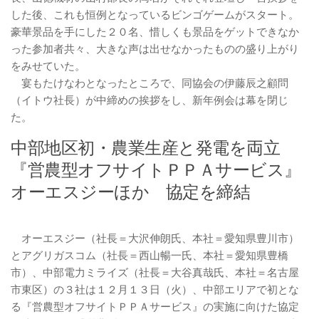
した後、これも恒例となっているビンゴゲームがスタート。
豪華景品を手にした２０名、惜しくも景品をゲットできなか
った参加者共々、大きな声は出せなかったものの盛り上がり
をみせていた。
宴もたけなわとなったところで、同協会の伊藤辰之顧問
（イトウ社長）が中締めの挨拶をし、新年例会は幕を閉じ
た。
中部地区初・農業生産と発電を両立
『営農型オフサイトＰＰＡサービス』
オーエスジーほか 協定を締結
オーエスジー（社長＝大沢伸朗氏、本社＝愛知県豊川市）
とアグリガスコム（社長＝西山暢一氏、本社＝愛知県豊橋
市）、中部電力ミライズ（社長＝大谷真哉氏、本社＝名古屋
市東区）の３社は１２月１３日（火）、中部エリアで初とな
る『営農型オフサイトＰＰＡサービス』の実施に向けた協定