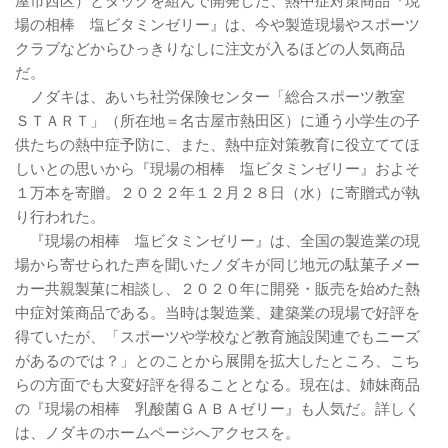
屋市西区）とタッグを組んで開発した、熱中症対策商品『現
場の相棒 塩ビタミンゼリー』は、今や製造現場やスポーツ
クラブなどからひっきりなしに注文が入るほどの人気商品
だ。
ノダキは、あいち社労保険センター「総合スポーツ教室
ＳＴＡＲＴ」（所在地＝名古屋市熱田区）に通う小学生の子
供たちの熱中症予防に、また、熱中症対策教育に役立ててほ
しいとの思いから『現場の相棒 塩ビタミンゼリー』およそ
１万本を寄贈。２０２２年１２月２８日（水）に寄贈式が執
り行われた。
『現場の相棒 塩ビタミンゼリー』は、全国の製造業の現
場から寄せられた声を聞いたノダキが同じ地元の駄菓子メー
カー共親製菓に相談し、２０２０年に開発・販売を始めた熱
中症対策商品である。当時は製造業、建築業の現場で好評を
得ていたが、「スポーツや学校など教育施設関連でもニーズ
があるのでは？」とのことから展開を拡大したところ、こち
らの方面でも大変好評を得ることとなる。現在は、姉妹商品
の『現場の相棒 乳酸菌ＧＡＢＡゼリー』も人気だ。詳しく
は、ノダキのホームページへアクセスを。