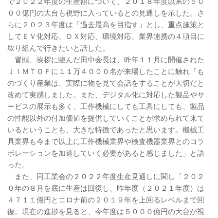
で２０２２年度の生産額について、２０１８年度以来の５０
００億円の大台も視野に入っているとの見通しを示した。さ
らに２０２３年度は「過去最高を目指す」とし、重点施策と
してＥＶ化対応、ＤＸ対応、環境対応、業界連携の４項目に
取り組んで行きたいと話した。
冒頭、挨拶に臨んだ田中会長は、昨年１１月に開催された
ＪＩＭＴＯＦに１１万４０００名が来場したことに触れ「も
のづくり産業は、実際に物を見て会話をすることが大切だと
改めて実感しました。また、デジタル化に対応した製品やサ
ービスの展示も多く、工作機械にしても工具にしても、製品
の性能以外の付加価値を提供していくことが求められて来て
いるということも、大きな特徴であったと思います。機械工
具業界も今まで以上に工作機械業界や検査機器業界とのコラ
ボレーションを加速していく必要があると感じました」と語
った。
また、同工業会の２０２２年度生産見通しに関し「２０２
０年の８月を底に生産は回復し、昨年度（２０２１年度）は
４７１１億円とコロナ前の２０１９年を上回るレベルまで回
復。現在の進捗を見ると、今年度は５０００億円の大台が視