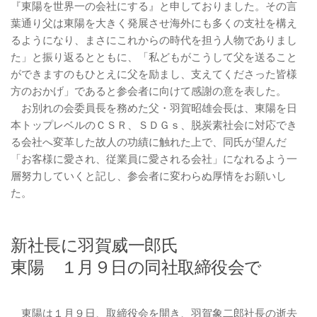
『東陽を世界一の会社にする』と申しておりました。その言
葉通り父は東陽を大きく発展させ海外にも多くの支社を構え
るようになり、まさにこれからの時代を担う人物でありまし
た」と振り返るとともに、「私どもがこうして父を送ること
ができますのもひとえに父を励まし、支えてくださった皆様
方のおかげ」であると参会者に向けて感謝の意を表した。
お別れの会委員長を務めた父・羽賀昭雄会長は、東陽を日
本トップレベルのＣＳＲ、ＳＤＧｓ、脱炭素社会に対応でき
る会社へ変革した故人の功績に触れた上で、同氏が望んだ
「お客様に愛され、従業員に愛される会社」になれるよう一
層努力していくと記し、参会者に変わらぬ厚情をお願いし
た。
新社長に羽賀威一郎氏
東陽 １月９日の同社取締役会で
東陽は１月９日、取締役会を開き、羽賀象二郎社長の逝去