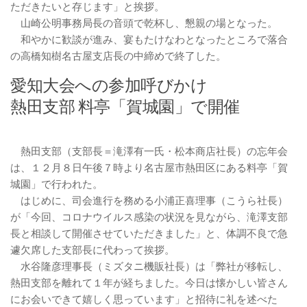
ただきたいと存じます」と挨拶。
山崎公明事務局長の音頭で乾杯し、懇親の場となった。
和やかに歓談が進み、宴もたけなわとなったところで落合
の高橋知樹名古屋支店長の中締めで終了した。
愛知大会への参加呼びかけ
熱田支部 料亭「賀城園」で開催
熱田支部（支部長＝滝澤有一氏・松本商店社長）の忘年会
は、１２月８日午後７時より名古屋市熱田区にある料亭「賀
城園」で行われた。
はじめに、司会進行を務める小浦正喜理事（こうら社長）
が「今回、コロナウイルス感染の状況を見ながら、滝澤支部
長と相談して開催させていただきました」と、体調不良で急
遽欠席した支部長に代わって挨拶。
水谷隆彦理事長（ミズタニ機販社長）は「弊社が移転し、
熱田支部を離れて１年が経ちました。今日は懐かしい皆さん
にお会いできて嬉しく思っています」と招待に礼を述べた