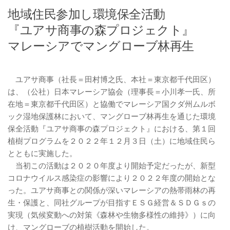
地域住民参加し環境保全活動
『ユアサ商事の森プロジェクト』
マレーシアでマングローブ林再生
ユアサ商事（社長＝田村博之氏、本社＝東京都千代田区）
は、（公社）日本マレーシア協会（理事長＝小川孝一氏、所
在地＝東京都千代田区）と協働でマレーシア国クダ州ムルボ
ック湿地保護林において、マングローブ林再生を通じた環境
保全活動『ユアサ商事の森プロジェクト』における、第１回
植樹プログラムを２０２２年１２月３日（土）に地域住民ら
とともに実施した。
当初この活動は２０２０年度より開始予定だったが、新型
コロナウイルス感染症の影響により２０２２年度の開始とな
った。ユアサ商事との関係が深いマレーシアの熱帯雨林の再
生・保護と、同社グループが目指すＥＳＧ経営＆ＳＤＧｓの
実現（気候変動への対策《森林や生物多様性の維持》）に向
け、マングローブの植樹活動を開始した。