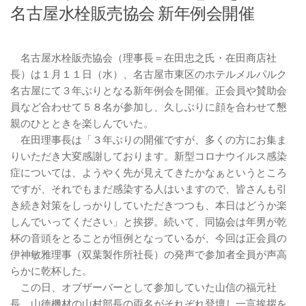
名古屋水栓販売協会 新年例会開催
名古屋水栓販売協会（理事長＝在田忠之氏・在田商店社
長）は１月１１日（水）、名古屋市東区のホテルメルパルク
名古屋にて３年ぶりとなる新年例会を開催。正会員や賛助会
員など合わせて５８名が参加し、久しぶりに顔を合わせて懇
親のひとときを楽しんでいた。
在田理事長は「３年ぶりの開催ですが、多くの方にお集ま
りいただき大変感謝しております。新型コロナウイルス感染
症については、ようやく先が見えてきたかなぁというところ
ですが、それでもまだ感染する人はいますので、皆さんも引
き続き対策をしっかりしていただきつつも、本日はどうか楽
しんでいってください」と挨拶。続いて、同協会は年男が乾
杯の音頭をとることが恒例となっているが、今回は正会員の
伊神敏雅理事（双葉製作所社長）の発声で参加者全員が声高
らかに乾杯した。
この日、オブザーバーとして参加していた山信の福元社
長、山徳機材の山村部長の両名がそれぞれ登壇し一言挨拶を