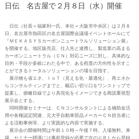
日伝 名古屋で２月８日（水）開催
日伝（社長＝福家利一氏、本社＝大阪市中央区）は２月８
日、名古屋市熱田区の名古屋国際会議場イベントホールにて
『ＭＥＫＡＳＹＳカーボンニュートラルソリューション展』
を開催する。地区販売店、仕入先と連携し、製造業の高まる
カーボンニュートラル（ＣＮ）対応ニーズに対し、具体的な
目的・手段が多岐にわたる中で、ある程度の方向性を示すこ
とができるトータルソリューションの場を目指す。
展示物も省エネ、ＩｏＴ（見える化・最適化）、再エネか
らコンサルティングまでと、幅広い切り口をワンストップで
提案し、俯瞰目線でより具現化をイメージできる商談重視型
展示会とする。
同時開催セミナーは、ＣＮコンサルタントによる補助金活
用や各種認定関連、元大手自動車部品メーカーＣＮ担当者に
よる活動事例等、より実践的な内容で実施する。
展示会の開催時間は午前１０時～午後７時。入場無料。来
場、セミナー聴講には事前登録が必要で次のＵＲＬから登録