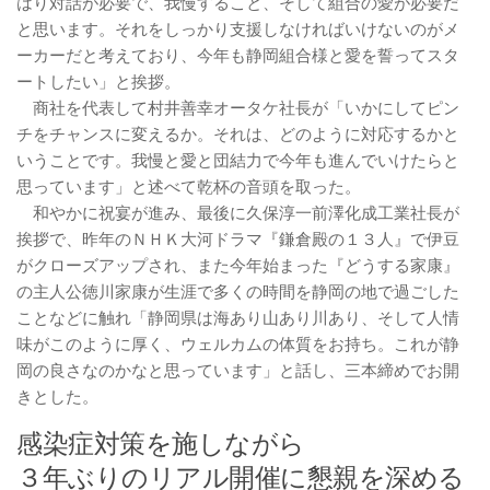
はり対話が必要で、我慢すること、そして組合の愛が必要だ
と思います。それをしっかり支援しなければいけないのがメ
ーカーだと考えており、今年も静岡組合様と愛を誓ってスタ
ートしたい」と挨拶。
商社を代表して村井善幸オータケ社長が「いかにしてピン
チをチャンスに変えるか。それは、どのように対応するかと
いうことです。我慢と愛と団結力で今年も進んでいけたらと
思っています」と述べて乾杯の音頭を取った。
和やかに祝宴が進み、最後に久保淳一前澤化成工業社長が
挨拶で、昨年のＮＨＫ大河ドラマ『鎌倉殿の１３人』で伊豆
がクローズアップされ、また今年始まった『どうする家康』
の主人公徳川家康が生涯で多くの時間を静岡の地で過ごした
ことなどに触れ「静岡県は海あり山あり川あり、そして人情
味がこのように厚く、ウェルカムの体質をお持ち。これが静
岡の良さなのかなと思っています」と話し、三本締めでお開
きとした。
感染症対策を施しながら
３年ぶりのリアル開催に懇親を深める