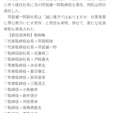
に伴う後任社長に兄の羽賀威一郎取締役を選任、同氏は同日
就任した。
羽賀威一郎新社長は「誠に微力ではありますが、社業発展
に専心努力いたす所存」と所信を表明。併せて、新たな役員
体制も発表された。
【新役員体制】敬称略
▽代表取締役会長＝羽賀昭雄
▽代表取締役社長＝羽賀威一郎
▽取締役副社長＝近藤裕二
▽取締役副社長＝戸軽建夫
▽専務取締役＝水谷孝志
▽常務取締役＝夏目勝広
▽常務取締役＝富田基実
▽常務取締役＝三瓶清之
▽取締役＝小島敏幸
▽取締役＝政年啓介
▽取締役＝沖田秀幸
▽取締役＝尾﨑満貴夫