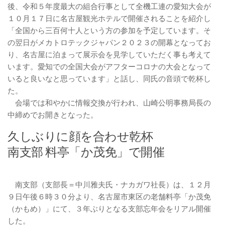
後、令和５年度最大の組合行事として全機工連の愛知大会が
１０月１７日に名古屋観光ホテルで開催されることを紹介し
「全国から三百何十人という方の参加を予定しています。そ
の翌日がメカトロテックジャパン２０２３の開幕となってお
り、名古屋に泊まって展示会を見学していただく事も考えて
います。愛知での全国大会がアフターコロナの大会となって
いると良いなと思っています」と話し、同氏の音頭で乾杯し
た。
会場では和やかに情報交換が行われ、山崎公明事務局長の
中締めでお開きとなった。
久しぶりに顔を合わせ乾杯
南支部 料亭「か茂免」で開催
南支部（支部長＝中川雅夫氏・ナカガワ社長）は、１２月
９日午後６時３０分より、名古屋市東区の老舗料亭「か茂免
（かもめ）」にて、３年ぶりとなる支部忘年会をリアル開催
した。