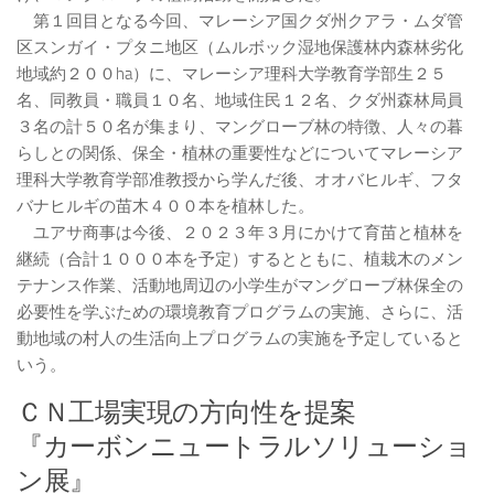
第１回目となる今回、マレーシア国クダ州クアラ・ムダ管
区スンガイ・プタニ地区（ムルボック湿地保護林内森林劣化
地域約２００ha）に、マレーシア理科大学教育学部生２５
名、同教員・職員１０名、地域住民１２名、クダ州森林局員
３名の計５０名が集まり、マングローブ林の特徴、人々の暮
らしとの関係、保全・植林の重要性などについてマレーシア
理科大学教育学部准教授から学んだ後、オオバヒルギ、フタ
バナヒルギの苗木４００本を植林した。
ユアサ商事は今後、２０２３年３月にかけて育苗と植林を
継続（合計１０００本を予定）するとともに、植栽木のメン
テナンス作業、活動地周辺の小学生がマングローブ林保全の
必要性を学ぶための環境教育プログラムの実施、さらに、活
動地域の村人の生活向上プログラムの実施を予定していると
いう。
ＣＮ工場実現の方向性を提案
『カーボンニュートラルソリューショ
ン展』