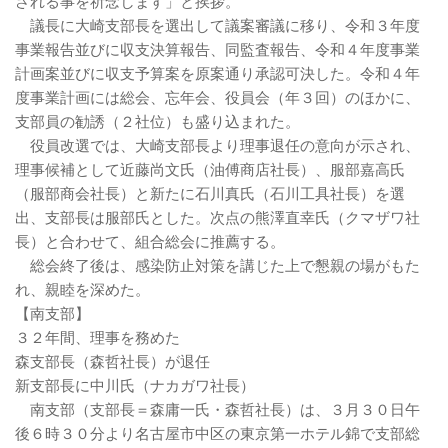
される事を祈念します」と挨拶。
議長に大崎支部長を選出して議案審議に移り、令和３年度
事業報告並びに収支決算報告、同監査報告、令和４年度事業
計画案並びに収支予算案を原案通り承認可決した。令和４年
度事業計画には総会、忘年会、役員会（年３回）のほかに、
支部員の勧誘（２社位）も盛り込まれた。
役員改選では、大崎支部長より理事退任の意向が示され、
理事候補として近藤尚文氏（油傅商店社長）、服部嘉高氏
（服部商会社長）と新たに石川真氏（石川工具社長）を選
出、支部長は服部氏とした。次点の熊澤直幸氏（クマザワ社
長）と合わせて、組合総会に推薦する。
総会終了後は、感染防止対策を講じた上で懇親の場がもた
れ、親睦を深めた。
【南支部】
３２年間、理事を務めた
森支部長（森哲社長）が退任
新支部長に中川氏（ナカガワ社長）
南支部（支部長＝森庸一氏・森哲社長）は、３月３０日午
後６時３０分より名古屋市中区の東京第一ホテル錦で支部総