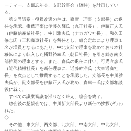
ーティー、支部忘年会、支部幹事会（随時）を計画してい
る。
第３号議案＝役員改選の件は、森庸一理事（支部長）の退
任を承認。推薦理事は伊藤久輝氏（丸正社長）、伊藤正人氏
（伊藤信産業社長）、中川雅夫氏（ナカガワ社長）、和久田
修志氏（三和商事社長）を留任とし、組合定款により理事１
名が増員となるにあたり、中北支部で理事を務めており本社
移転により転入した幡野裕幸氏（朝日社長）を引き続き南支
部推薦の理事とする。また、森氏の退任に伴い、可児宜彦氏
（近代精機社長）を新任理事に、近藤幹浩氏（大東通商社
長）を次点として推薦することを承認した。支部長を中川雅
夫氏が、副支部長を伊藤正人氏が務め、森庸一氏は支部相談
役に就く。
すべての議案審議を滞りなく終え、総会を終了。
総会後の懇親会では、中川新支部長より新任の挨拶が行わ
れた。
◇
その他、東支部、西支部、北支部、中南支部、中北支部、