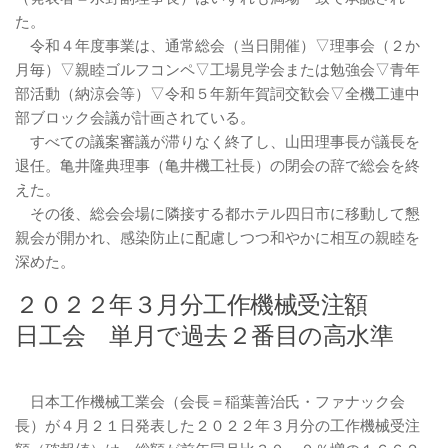
た。
令和４年度事業は、通常総会（当日開催）▽理事会（２か
月毎）▽親睦ゴルフコンペ▽工場見学会または勉強会▽青年
部活動（納涼会等）▽令和５年新年賀詞交歓会▽全機工連中
部ブロック会議が計画されている。
すべての議案審議が滞りなく終了し、山田理事長が議長を
退任。亀井隆典理事（亀井機工社長）の閉会の辞で総会を終
えた。
その後、総会会場に隣接する都ホテル四日市に移動して懇
親会が開かれ、感染防止に配慮しつつ和やかに相互の親睦を
深めた。
２０２２年３月分工作機械受注額
日工会 単月で過去２番目の高水準
日本工作機械工業会（会長＝稲葉善治氏・ファナック会
長）が４月２１日発表した２０２２年３月分の工作機械受注