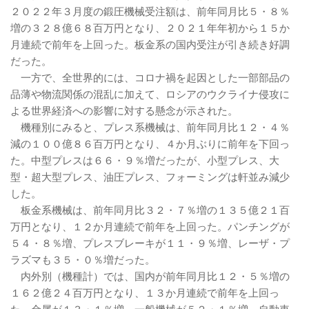
２０２２年３月度の鍛圧機械受注額は、前年同月比５・８％
増の３２８億６８百万円となり、２０２１年年初から１５か
月連続で前年を上回った。板金系の国内受注が引き続き好調
だった。
一方で、全世界的には、コロナ禍を起因とした一部部品の
品薄や物流関係の混乱に加えて、ロシアのウクライナ侵攻に
よる世界経済への影響に対する懸念が示された。
機種別にみると、プレス系機械は、前年同月比１２・４％
減の１００億８６百万円となり、４か月ぶりに前年を下回っ
た。中型プレスは６６・９％増だったが、小型プレス、大
型・超大型プレス、油圧プレス、フォーミングは軒並み減少
した。
板金系機械は、前年同月比３２・７％増の１３５億２１百
万円となり、１２か月連続で前年を上回った。パンチングが
５４・８％増、プレスブレーキが１１・９％増、レーザ・プ
ラズマも３５・０％増だった。
内外別（機種計）では、国内が前年同月比１２・５％増の
１６２億２４百万円となり、１３か月連続で前年を上回っ