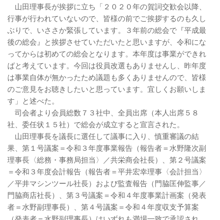
山田理事長が挨拶に立ち「２０２０年の賀詞交歓会以降、
行事が行われていないので、皆様の前でご挨拶するのも久し
ぶりで、いささか緊張しています。３年前の総会で『平成最
後の総会』と挨拶させていただいたと思いますが、令和にな
ってからは初めての総会となります。本年度は事業ができれ
ばと考えています。今回は役員改選もありませんし、昨年度
は事業自体が無かったため議題も多くありませんので、皆様
のご意見をお聴きしたいと思っています。宜しくお願いしま
す」と述べた。
司会者より会員総数７３社中、全員出席（本人出席５８
社、委任状１５社）で総会が成立すると宣言された。
山田理事長を議長に選任して議事に入り、慎重審議の結
果、第１号議案＝令和３年度事業報告（報告者＝水野隆次副
理事長〈総務・事務局担当〉／共栄商会社長）、第２号議案
＝令和３年度会計報告（報告者＝平井宏幸理事〈会計担当〉
／平井マシンツール社長）および監査報告（門脇匡伸監事／
門脇商店社長）、第３号議案＝令和４年度事業計画案（発表
者＝水野副理事長）、第４号議案＝令和４年度収支予算案
（発表者＝水野副理事長）はいずれも満場一致で承認され