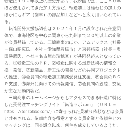
転造は１００年以上の歴史があり、我が国では、ここ５０年
ほど使用されてきた加工方法だ。転造加工は雄ねじの加工の
ほかにもギア（歯車）の部品加工などへと広く用いられてい
る。
転造開発支援協議会は２０２１年１月に設立された任意団
体で、東海地区を中心に関東から九州まで２０社以上の企業
が会員登録している。三嶋商事のほか、アムデックス（社長
＝森山昭広氏、本社＝愛知県豊橋市）と東邦精器（社長＝奥
田勝彦氏、本社＝名古屋市瑞穂区）が共同発起人となってい
る。①転造工法のＰＲ、②転造に関する最新技術の情報交
換・発信、③新製品、新工法の開発などの共同プロジェクト
の推進、④会員間の転造加工業務受発注支援、⑤会員のＢＣ
Ｐ支援、⑥海外に向けての情報発信、⑦会員間の親睦、交流
が主な活動内容だ。
三嶋商事のホームページからもアクセスできる転造に特化
した受発注マッチングサイト「転造ラボ.com」（ＵＲＬ＝
https‥//tenzolabo.com/）に寄せられた見積り依頼などは会員
と共有される。依頼内容を得意とする会員企業と依頼主との
マッチングは、同会設立以来、何件も成立しているようだ。