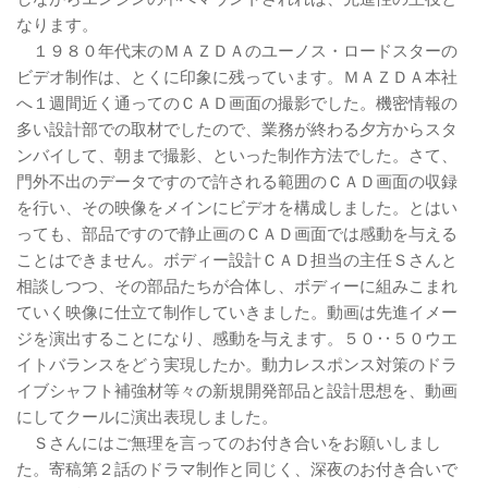
なります。
１９８０年代末のＭＡＺＤＡのユーノス・ロードスターの
ビデオ制作は、とくに印象に残っています。ＭＡＺＤＡ本社
へ１週間近く通ってのＣＡＤ画面の撮影でした。機密情報の
多い設計部での取材でしたので、業務が終わる夕方からスタ
ンバイして、朝まで撮影、といった制作方法でした。さて、
門外不出のデータですので許される範囲のＣＡＤ画面の収録
を行い、その映像をメインにビデオを構成しました。とはい
っても、部品ですので静止画のＣＡＤ画面では感動を与える
ことはできません。ボディー設計ＣＡＤ担当の主任Ｓさんと
相談しつつ、その部品たちが合体し、ボディーに組みこまれ
ていく映像に仕立て制作していきました。動画は先進イメー
ジを演出することになり、感動を与えます。５０‥５０ウエ
イトバランスをどう実現したか。動力レスポンス対策のドラ
イブシャフト補強材等々の新規開発部品と設計思想を、動画
にしてクールに演出表現しました。
Ｓさんにはご無理を言ってのお付き合いをお願いしまし
た。寄稿第２話のドラマ制作と同じく、深夜のお付き合いで