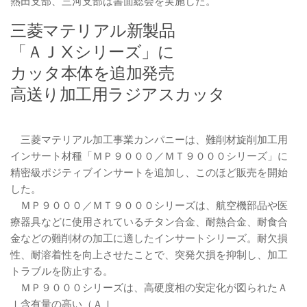
熱田支部、三河支部は書面総会を実施した。
三菱マテリアル新製品
「ＡＪⅩシリーズ」に
カッタ本体を追加発売
高送り加工用ラジアスカッタ
三菱マテリアル加工事業カンパニーは、難削材旋削加工用
インサート材種「ＭＰ９０００／ＭＴ９０００シリーズ」に
精密級ポジティブインサートを追加し、このほど販売を開始
した。
ＭＰ９０００／ＭＴ９０００シリーズは、航空機部品や医
療器具などに使用されているチタン合金、耐熱合金、耐食合
金などの難削材の加工に適したインサートシリーズ。耐欠損
性、耐溶着性を向上させたことで、突発欠損を抑制し、加工
トラブルを防止する。
ＭＰ９０００シリーズは、高硬度相の安定化が図られたＡ
ｌ含有量の高い（Ａｌ