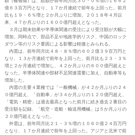
額（確報値）は、総額が前年同月比３０・０％増の１６６２
億６３百万円となり、１７か月連続で前年を上回った。前月
比も１９・６％増と２か月ぶりに増加。２０１８年４月以
来、４７か月ぶりの１６００億円超えとなった。
３月は期末効果や半導体関連の受注により受注額が大幅に
増加。同時点で、部品不足や地政学的リスク、中国のロック
ダウン等のリスク要因による影響は軽微とみられる。
内需は、前年同月比４８・８％増の６０２億３９百万円と
なり、１３か月連続で前年を上回った。前月比も２３・３％
増と２か月連続で増加し、４２か月ぶりの６００億円超えと
なった。半導体関連や部材不足関連需要に加え、自動車等も
増加した。
内需の主要４業種では「一般機械」が４２か月ぶりの２４
０億円超え、「自動車」が３４か月ぶりの１２０億円超え、
「電気・精密」は過去最高となった前月に続き過去２番目の
受注額を記録、「航空・造船・輸送用機械」は５か月ぶりの
２０億円超えとなった。
外需は、前年同月比２１・３％増の１０６０億２４百万円
となり、１７か月連続で前年を上回った。アジアと北米で前