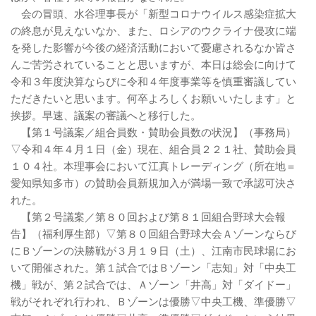
会の冒頭、水谷理事長が「新型コロナウイルス感染症拡大
の終息が見えないなか、また、ロシアのウクライナ侵攻に端
を発した影響が今後の経済活動において憂慮されるなか皆さ
んご苦労されていることと思いますが、本日は総会に向けて
令和３年度決算ならびに令和４年度事業等を慎重審議してい
ただきたいと思います。何卒よろしくお願いいたします」と
挨拶。早速、議案の審議へと移行した。
【第１号議案／組合員数・賛助会員数の状況】（事務局）
▽令和４年４月１日（金）現在、組合員２２１社、賛助会員
１０４社。本理事会において江真トレーディング（所在地＝
愛知県知多市）の賛助会員新規加入が満場一致で承認可決さ
れた。
【第２号議案／第８０回および第８１回組合野球大会報
告】（福利厚生部）▽第８０回組合野球大会Ａゾーンならび
にＢゾーンの決勝戦が３月１９日（土）、江南市民球場にお
いて開催された。第１試合ではＢゾーン「志知」対「中央工
機」戦が、第２試合では、Ａゾーン「井高」対「ダイドー」
戦がそれぞれ行われ、Ｂゾーンは優勝▽中央工機、準優勝▽