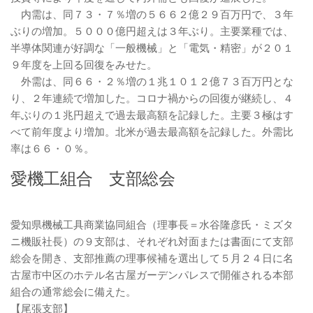
内需は、同７３・７％増の５６６２億２９百万円で、３年
ぶりの増加。５０００億円超えは３年ぶり。主要業種では、
半導体関連が好調な「一般機械」と「電気・精密」が２０１
９年度を上回る回復をみせた。
外需は、同６６・２％増の１兆１０１２億７３百万円とな
り、２年連続で増加した。コロナ禍からの回復が継続し、４
年ぶりの１兆円超えで過去最高額を記録した。主要３極はす
べて前年度より増加。北米が過去最高額を記録した。外需比
率は６６・０％。
愛機工組合 支部総会
愛知県機械工具商業協同組合（理事長＝水谷隆彦氏・ミズタ
ニ機販社長）の９支部は、それぞれ対面または書面にて支部
総会を開き、支部推薦の理事候補を選出して５月２４日に名
古屋市中区のホテル名古屋ガーデンパレスで開催される本部
組合の通常総会に備えた。
【尾張支部】