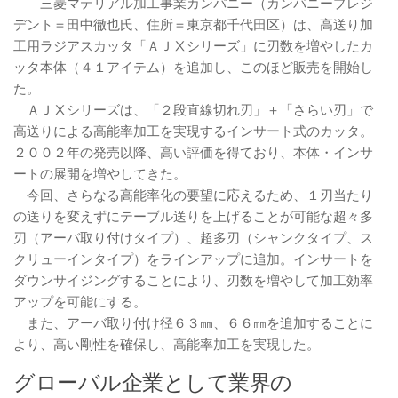
三菱マテリアル加工事業カンパニー（カンパニープレジ
デント＝田中徹也氏、住所＝東京都千代田区）は、高送り加
工用ラジアスカッタ「ＡＪⅩシリーズ」に刃数を増やしたカ
ッタ本体（４１アイテム）を追加し、このほど販売を開始し
た。
ＡＪⅩシリーズは、「２段直線切れ刃」＋「さらい刃」で
高送りによる高能率加工を実現するインサート式のカッタ。
２００２年の発売以降、高い評価を得ており、本体・インサ
ートの展開を増やしてきた。
今回、さらなる高能率化の要望に応えるため、１刃当たり
の送りを変えずにテーブル送りを上げることが可能な超々多
刃（アーバ取り付けタイプ）、超多刃（シャンクタイプ、ス
クリューインタイプ）をラインアップに追加。インサートを
ダウンサイジングすることにより、刃数を増やして加工効率
アップを可能にする。
また、アーバ取り付け径６３㎜、６６㎜を追加することに
より、高い剛性を確保し、高能率加工を実現した。
グローバル企業として業界の