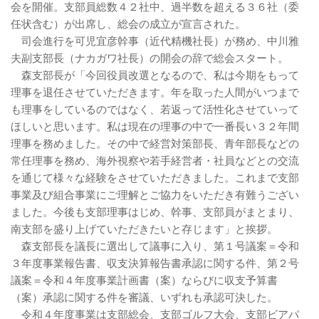
会を開催。支部員総数４２社中、過半数を超える３６社（委
任状含む）が出席し、総会の成立が宣言された。
司会進行を可児宜彦幹事（近代精機社長）が務め、中川雅
夫副支部長（ナカガワ社長）の開会の辞で総会スタート。
森支部長が「今回役員改選となるので、私は今期をもって
理事を退任させていただきます。年を取った人間がいつまで
も理事をしているのではなく、若返って活性化させていって
ほしいと思います。私は現在の理事の中で一番長い３２年間
理事を務めました。その中で経営対策部長、青年部長などの
常任理事を務め、海外視察や若手経営者・社員などとの交流
を通じて様々な経験をさせていただきました。これまで支部
事業及び組合事業にご理解とご協力をいただき有難うござい
ました。今後も支部理事はじめ、幹事、支部員がまとまり、
南支部を盛り上げていただきたいと存じます」と挨拶。
森支部長を議長に選出して議事に入り、第１号議案＝令和
３年度事業報告書、収支決算報告書承認に関する件、第２号
議案＝令和４年度事業計画書（案）ならびに収支予算書
（案）承認に関する件を審議、いずれも承認可決した。
令和４年度事業は支部総会、支部ゴルフ大会、支部ビアパ