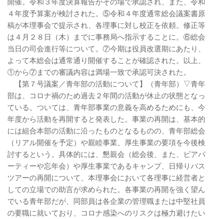
開催。令和３年度決算報告がその場で承認され、また、令和
４年度予算案が検討された。⑤令和４年度通常総会議案書原
稿が本理事会で提示され、各理事に対し校正を依頼。修正等
は４月２８日（木）までに事務局へ指示することに。⑥総会
当日の司会進行等について。⑦今期は役員改選期にあたり、
よって本総会は通常通り開催することが確認された。以上、
①から⑦までの審議内容は満場一致で承認可決された。
【第７号議案／青年部の活動について】（青年部）▽青年
部は、コロナ禍のため過去２年間の活動が休止の状態となっ
ている。ついては、青年部事業の意義を高めるためにも、今
年度から活動を再開すると発表した。事業の再開は、基本的
には組合本部の活動に沿ったものとなるものの、青年部総会
（リアル開催を予定）や親睦事業、厚生事業の要項を今後検
討するという。具体的には、懇親会（総会後、また、ビアパ
ーティーや忘年会）や厚生事業であるキャンプ、日帰りバス
ツアーの再開について、本理事会において各理事に経営者と
しての立場での助言が求められた。各事業の再開を強く望ん
でいる青年部だが、同部員は各企業の管理職または中堅社員
の要職に就いており、コロナ感染へのリスクは極力避けたい