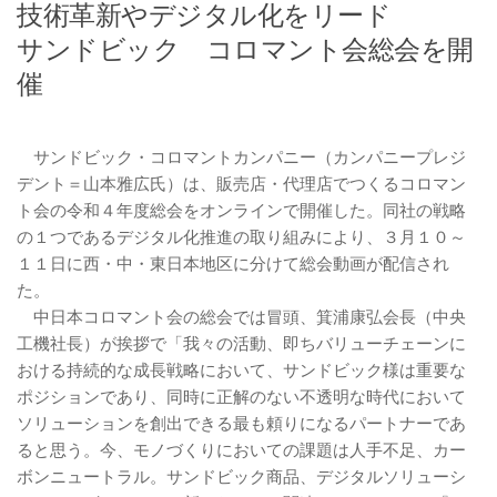
技術革新やデジタル化をリード
サンドビック コロマント会総会を開
催
サンドビック・コロマントカンパニー（カンパニープレジ
デント＝山本雅広氏）は、販売店・代理店でつくるコロマン
ト会の令和４年度総会をオンラインで開催した。同社の戦略
の１つであるデジタル化推進の取り組みにより、３月１０～
１１日に西・中・東日本地区に分けて総会動画が配信され
た。
中日本コロマント会の総会では冒頭、箕浦康弘会長（中央
工機社長）が挨拶で「我々の活動、即ちバリューチェーンに
おける持続的な成長戦略において、サンドビック様は重要な
ポジションであり、同時に正解のない不透明な時代において
ソリューションを創出できる最も頼りになるパートナーであ
ると思う。今、モノづくりにおいての課題は人手不足、カー
ボンニュートラル。サンドビック商品、デジタルソリューシ