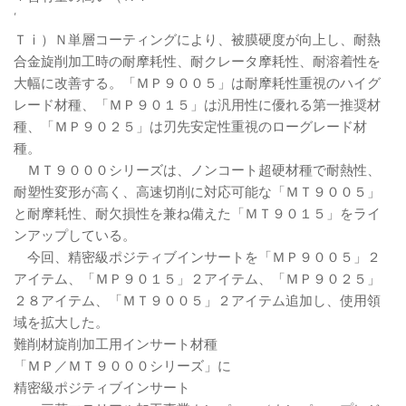
’
Ｔⅰ）Ｎ単層コーティングにより、被膜硬度が向上し、耐熱
合金旋削加工時の耐摩耗性、耐クレータ摩耗性、耐溶着性を
大幅に改善する。「ＭＰ９００５」は耐摩耗性重視のハイグ
レード材種、「ＭＰ９０１５」は汎用性に優れる第一推奨材
種、「ＭＰ９０２５」は刃先安定性重視のローグレード材
種。
ＭＴ９０００シリーズは、ノンコート超硬材種で耐熱性、
耐塑性変形が高く、高速切削に対応可能な「ＭＴ９００５」
と耐摩耗性、耐欠損性を兼ね備えた「ＭＴ９０１５」をライ
ンアップしている。
今回、精密級ポジティブインサートを「ＭＰ９００５」２
アイテム、「ＭＰ９０１５」２アイテム、「ＭＰ９０２５」
２８アイテム、「ＭＴ９００５」２アイテム追加し、使用領
域を拡大した。
難削材旋削加工用インサート材種
「ＭＰ／ＭＴ９０００シリーズ」に
精密級ポジティブインサート