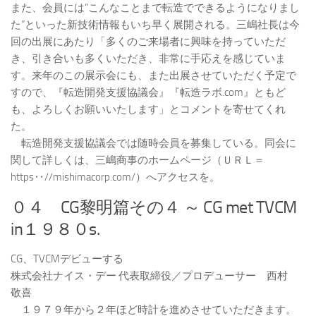
また、会員には“こんなことまで転造でできるようになりまし
た”といった新技術情報もいち早く展開される。三嶋社長は今
回の出展にあたり「多くのご来場者に興味を持っていただ
き、引き合いも多くいただき、非常に手応えを感じていま
す。来年のこの展示会にも、また出展させていただく予定で
すので、『転造開発支援協議会』『転造ラボ.com』ともど
も、よろしくお願いいたします」とコメントを寄せてくれ
た。
転造開発支援協議会では随時会員を募集している。同会に
関して詳しくは、三嶋商事のホームページ（ＵＲＬ＝
https‥//mishimacorp.com/）へアクセスを。
０４ CG黎明篇その４ ～ CG met TVCM
in１９８０s.
CG、TVCMデビューする
株式会社ナイス・デー 代表取締役／プロデューサー 西村
敬喜
１９７９年から２年ほど時計を進めさせていただきます。