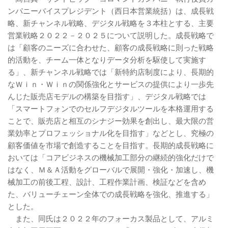
ンパニーバイスプレジデント（西日本営業統括）は、成長戦
略、新チャンネル戦略、デジタル戦略を３本柱とする、主要
営業戦略２０２２－２０２５について説明した。成長戦略で
は「顧客のニーズに合わせた、顧客の成長戦略に則った戦略
的活動を、チーム一体となりデータ分析を駆使して実施す
る」、新チャンネル戦略では「新特約店制度により、長期的
なＷｉｎ・Ｗｉｎの関係強化とサービスの提供により一歩先
んじた販売店モデルの構築を目指す」、デジタル戦略では
「スマートフォンでのセルフデジタルツールを本格運用する
ことで、販売店と相互のシナジー効果を創出し、最大限の営
業効率とプロフェッショナル化を目指す」などとし、究極の
顧客価値を市場で創造することを目指す。長期的成長戦略に
おいては「コアビジネスの機械加工部分の継続的強化だけで
はなく、Ｍ＆Ａ活動をグローバルで展開・強化・加速し、機
械加工の前後工程、設計、工程作業計画、検証などを含め
た、バリューチェーン全体での成長戦略を強化、推進する」
とした。
また、同氏は２０２２年のフォーカス製品として、アルミ