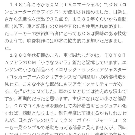
１９８１年ころからＣＭ（ＴＶコマーシャル）でＣＧ（コ
ンピューターグラフィクス）が使用され始めました。目新し
さから先進性を演出できる点で、１９８２年くらいから自動
車（以下、車と記載）のＣＭやＰＲにも使用され始めまし
た。メーカーの技術担当者にとってもＣＧは興味のある技術
のようで、映像制作には非常に協力的に参加いただきまし
た。
１９８０年代初期のころ、車で関わったのは、ＴＯＹＯＴ
ＡソアラのＣＭ「小さなソアラ」篇だと記憶しています。エ
ンジンの小さな部品ハイドロリック・ラッシュアジャスター
（ロッカーアームのクリアランスゼロ調整用）の内部構造を
見せて、こんな小さな部品にもソアラ・クオリティーがあ
る、を描いたＣＭでした。車のＣＭとしては控えめな演出で
すが、画期的だったと思います。主役になれない小さな部品
も、ＣＧでコイルと球を動かして内部構造をビュジュアル化
すれば、感動となります。制作年度は前後するかもしれませ
んが、日本ガイシのセラミックターボチャージャー・ロータ
ーも一見シンプルで感動を与える部品に見えませんが、回転
しながらエンジンの中へマウントされれば、先進性の主役と