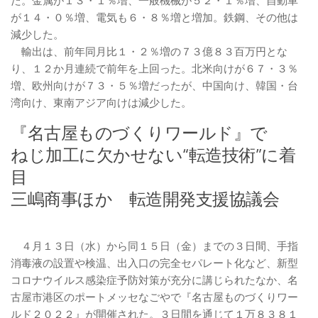
た。金属が１３・１％増、一般機械が５２・１％増、自動車
が１４・０％増、電気も６・８％増と増加。鉄鋼、その他は
減少した。
輸出は、前年同月比１・２％増の７３億８３百万円とな
り、１２か月連続で前年を上回った。北米向けが６７・３％
増、欧州向けが７３・５％増だったが、中国向け、韓国・台
湾向け、東南アジア向けは減少した。
『名古屋ものづくりワールド』で
ねじ加工に欠かせない“転造技術”に着
目
三嶋商事ほか 転造開発支援協議会
４月１３日（水）から同１５日（金）までの３日間、手指
消毒液の設置や検温、出入口の完全セパレート化など、新型
コロナウイルス感染症予防対策が充分に講じられたなか、名
古屋市港区のポートメッセなごやで『名古屋ものづくりワー
ルド２０２２』が開催された。３日間を通じて１万８３８１