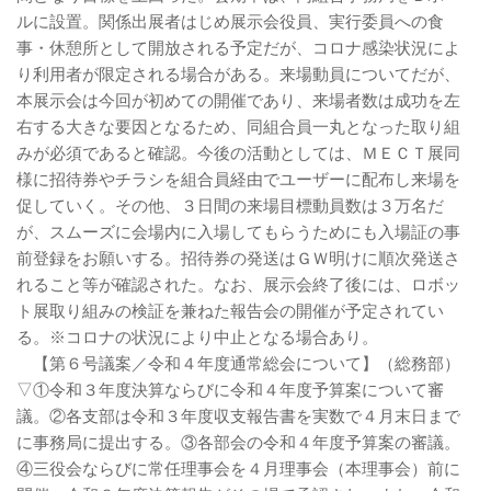
ルに設置。関係出展者はじめ展示会役員、実行委員への食
事・休憩所として開放される予定だが、コロナ感染状況によ
り利用者が限定される場合がある。来場動員についてだが、
本展示会は今回が初めての開催であり、来場者数は成功を左
右する大きな要因となるため、同組合員一丸となった取り組
みが必須であると確認。今後の活動としては、ＭＥＣＴ展同
様に招待券やチラシを組合員経由でユーザーに配布し来場を
促していく。その他、３日間の来場目標動員数は３万名だ
が、スムーズに会場内に入場してもらうためにも入場証の事
前登録をお願いする。招待券の発送はＧＷ明けに順次発送さ
れること等が確認された。なお、展示会終了後には、ロボッ
ト展取り組みの検証を兼ねた報告会の開催が予定されてい
る。※コロナの状況により中止となる場合あり。
【第６号議案／令和４年度通常総会について】（総務部）
▽①令和３年度決算ならびに令和４年度予算案について審
議。②各支部は令和３年度収支報告書を実数で４月末日まで
に事務局に提出する。③各部会の令和４年度予算案の審議。
④三役会ならびに常任理事会を４月理事会（本理事会）前に