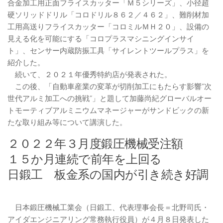
合金加工用正面フライスカッター「Ｍ５シリーズ」、小径超
硬ソリッドドリル「コロドリル８６２／４６２」、難削材加
工用高送りフライスカッター「コロミルＭＨ２０」、設備の
見える化を可能にする「コロプラスマシニングインサイ
ト」、センサー内蔵防振工具「サイレントツールプラス」を
紹介した。
続いて、２０２１年優秀特約店が発表された。
この後、「自動車産業の変革が切削加工にもたらす影響“次
世代アルミ加工への挑戦”」と題して加藤尚紀グローバルオー
トモーティブアルミニウムマネージャーがサンドビックの新
たな取り組み等について講演した。
２０２２年３月度鍛圧機械受注額
１５か月連続で前年を上回る
日鍛工 板金系の国内が引き続き好調
日本鍛圧機械工業会（日鍛工、代表理事会長＝北野司氏・
アイダエンジニアリング常務執行役員）が４月８日発表した