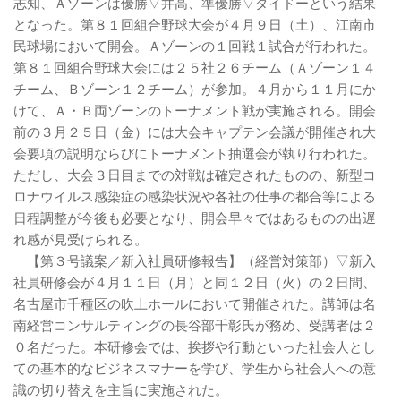
志知、Ａゾーンは優勝▽井高、準優勝▽ダイドーという結果
となった。第８１回組合野球大会が４月９日（土）、江南市
民球場において開会。Ａゾーンの１回戦１試合が行われた。
第８１回組合野球大会には２５社２６チーム（Ａゾーン１４
チーム、Ｂゾーン１２チーム）が参加。４月から１１月にか
けて、Ａ・Ｂ両ゾーンのトーナメント戦が実施される。開会
前の３月２５日（金）には大会キャプテン会議が開催され大
会要項の説明ならびにトーナメント抽選会が執り行われた。
ただし、大会３日目までの対戦は確定されたものの、新型コ
ロナウイルス感染症の感染状況や各社の仕事の都合等による
日程調整が今後も必要となり、開会早々ではあるものの出遅
れ感が見受けられる。
【第３号議案／新入社員研修報告】（経営対策部）▽新入
社員研修会が４月１１日（月）と同１２日（火）の２日間、
名古屋市千種区の吹上ホールにおいて開催された。講師は名
南経営コンサルティングの長谷部千彰氏が務め、受講者は２
０名だった。本研修会では、挨拶や行動といった社会人とし
ての基本的なビジネスマナーを学び、学生から社会人への意
識の切り替えを主旨に実施された。