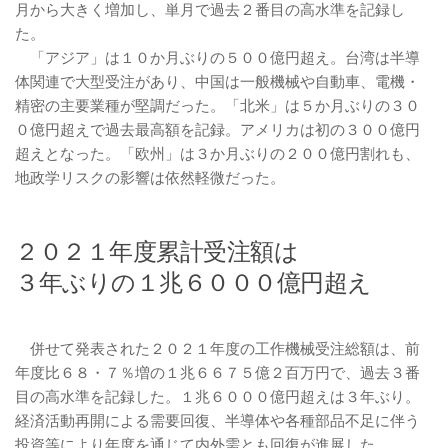
月から大きく増加し、単月で過去２番目の高水準を記録し
た。
「アジア」は１０か月ぶりの５００億円超え。台湾は半導
体関連で大型受注があり、中国は一般機械や自動車、電機・
精密の主要業種が堅調だった。「北米」は５か月ぶりの３０
０億円超えで過去最高額を記録。アメリカは初の３００億円
超えとなった。「欧州」は３か月ぶりの２００億円割れも、
地政学リスクの影響は依然軽微だった。
２０２１年度累計受注額は
３年ぶりの１兆６０００億円超え
併せて発表された２０２１年度の工作機械受注総額は、前
年度比６８・７％増の１兆６６７５億２百万円で、過去３番
目の高水準を記録した。１兆６０００億円超えは３年ぶり。
経済活動再開による需要回復、半導体や各種部品不足に伴う
投資等により年度を通じて内外需とも回復が進展した。