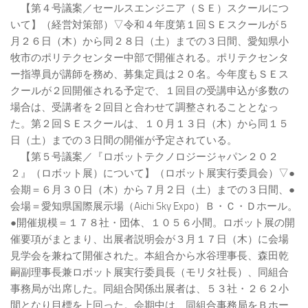
【第４号議案／セールスエンジニア（ＳＥ）スクールにつ
いて】（経営対策部）▽令和４年度第１回ＳＥスクールが５
月２６日（木）から同２８日（土）までの３日間、愛知県小
牧市のポリテクセンター中部で開催される。ポリテクセンタ
ー指導員が講師を務め、募集定員は２０名。今年度もＳＥス
クールが２回開催される予定で、１回目の受講申込が多数の
場合は、受講者を２回目と合わせて調整されることとなっ
た。第２回ＳＥスクールは、１０月１３日（木）から同１５
日（土）までの３日間の開催が予定されている。
【第５号議案／『ロボットテクノロジージャパン２０２
２』（ロボット展）について】（ロボット展実行委員会）▽●
会期＝６月３０日（木）から７月２日（土）までの３日間、●
会場＝愛知県国際展示場（Aichi Sky Expo）Ｂ・Ｃ・Ｄホール。
●開催規模＝１７８社・団体、１０５６小間。ロボット展の開
催要項がまとまり、出展者説明会が３月１７日（木）に会場
見学会を兼ねて開催された。本組合から水谷理事長、森田乾
嗣副理事長兼ロボット展実行委員長（モリタ社長）、同組合
事務局が出席した。同組合関係出展者は、５３社・２６２小
間となり目標を上回った。会期中は、同組合事務局をＢホー