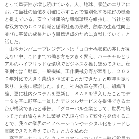
とって重要性が増し続けている。人、地球、収益のエリアに
おいて当社の価値を明確に示すことで差別化する絶好の機会
と捉えている。安全で健康的な職場環境を維持し、当社と顧
客双方でのＣＯ２削減と循環社会の形成、顧客の生産性向上
並びに事業の成長という目標達成のために貢献していく」と
話した。
山本カンパニープレジデントは「コロナ禍収束の兆しが見
えない中、これまでの働き方を大きく変え、バーチャルとリ
アルのハイブリッドな環境でビジネスを推し進めてきた。産
業別では自動車、一般機械、工作機械分野が牽引し、２０２
０年対比で大きく業績を伸ばすことができた」と昨年を振り
返り、支援に感謝した。また、社内改革を実行し、組織再
編、更に社内システムを更新し、ＳＡＰを導入したことでデ
ータを基に顧客に一貫したデジタルサービスを提供できる土
台が構築できたと報告。「グローバル企業として、世界で培
ってきた経験をもとに業界で先陣を切って変化を発信するこ
とで、我々の業界のイノベーションやデジタル化をリードし
貢献できると考えている」と力を込めた。
高宮真一サンドビック・コロマントカンパニー執行役員カ