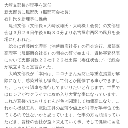
大崎支部長が理事を退任
新支部長に服部氏（服部商会社長）
石川氏を新理事に推薦
尾張支部（支部長＝大崎政雄氏・大崎機工会長）の支部総
会は３月２６日午後５時３０分より名古屋市西区の風月を会
場に行われた。
総会は近藤尚文理事（油傅商店社長）の司会進行、服部嘉
高理事（服部商会社長）の開会の辞で始まり、資格審査発表
において支部員数２２社中２２社出席（委任状含む）で総会
が成立すると宣言された。
大崎支部長が「本日は、コロナまん延防止等重点措置が解
除になり、感染対策も徹底して何とか開催する事ができまし
た。しっかり議事を進行してまいりたいと存じます。世界で
はロシアがウクライナに攻め入り大変な事になっています。
これが直接ではありませんが色々関連して物価高になり、こ
れから機械工具、電動工具の品薄や値上がり等が半年位で出
てくるのではないかと思っています。仕事の方も頑張ってい
ただき、皆様の会社が益々栄えていく事、そして健康に留意