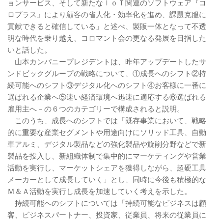
ョンサービス、そして新たなＩｏＴ関連のソフトウェア『コ
ロプラス』により顧客の省人化・効率化を進め、課題克服に
貢献できると確信している」と述べ、製販一体となって不透
明な時代を乗り越え、コロマント会の更なる発展を目指した
いと話した。
山本カンパニープレジデントは、昨年アップデートしたサ
ンドビックグループの戦略について、①成長へのシフト②持
続可能へのシフト③デジタル化へのシフト④お客様に一番に
選ばれる企業へ⑤速い経済環境へ迅速に適応する⑥選ばれる
雇用主へ－の６つのカテゴリーで構成されると説明。
このうち、成長へのシフトでは「既存事業において、戦略
的に重要な産業セグメントや用途向けにソリッド工具、自動
車アルミ、デジタル製品などの強化製品や旋削分野などで新
製品を投入し、新組織体制で集中的にマーケティングや営業
活動を実行し、マーケットシェアを獲得しながら、超硬工具
メーカーとして成長していく」とし、同時に今後も積極的な
Ｍ＆Ａ活動を実行し成長を加速していく考えを示した。
持続可能へのシフトについては「持続可能なビジネスは顧
客、ビジネスパートナー、投資家、従業員、将来の従業員に