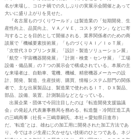
名が来場し、コロナ禍での久しぶりの実展示会開催とあって
大いに盛り上がりを見せた。
『名古屋ものづくりワールド』は製造業の「短期開発、生
産性向上、品質向上、ＶＡ／ＶＥ、コストダウン」などに寄
与することを目的として開催される、業界関係者のための商
談展で「機械要素技術展」「ものづくりＡＩ／ＩｏＴ展」
「次世代３Ｄプリンタ展」「設計・製造ソリューション展」
「航空・宇宙機器開発展」「計測・検査・センサ展」「工場
設備・備品展」の７つの展示会で構成されている。本展の主
な来場者は、自動車、電機、機械、精密機器メーカーの設
計、開発、製造、生産技術、購買、情報システム部門の関係
者で、主な出展製品は、製造業で使われるＩＴ、ＤＸ製品、
部品、設備、装置、計測製品などとなっている。
出展企業・団体で今回注目したのは『転造開発支援協議
会』の発起人代表兼事務局を務める、転造盤・冷間圧造工具
の三嶋商事（社長＝三嶋章嗣氏、本社＝愛知県日進市）
だ。“転造”とは、雄ねじの加工用に開発された加工方法であ
り、今ではネジ生産に欠かせない技術のひとつである。ネジ