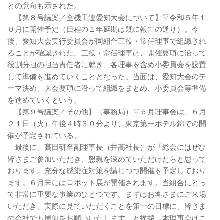
との意向も示された。
【第８号議案／全機工連愛知大会について】▽令和５年１
０月に開催予定（日程の１年延期は既に報告の通り）。今
後、愛知大会実行委員会が同組合三役・常任理事で組織され
ることが確認された。三役・常任理事は、開催要項に沿って
役割分担の担当責任者に就き、各理事を含め小委員会を設置
して準備を進めていくこととなった。当面は、愛知大会のテ
ーマ決め、大会要項に沿って組織をまとめ、小委員会等準備
を進めていくという。
【第９号議案／その他】（事務局）▽６月理事会は、６月
２１日（火）午後４時３０分より、東京第一ホテル錦での開
催が予定されている。
最後に、髙田研至副理事長（井高社長）が「総会にはぜひ
皆さまご参加いただき、懇親を深めていただけたらと思って
おります。充分な感染症対策を講じつつ開催を予定しており
ます。６月末にはロボット展が開催されます。当組合にとっ
て非常に重要な事業のひとつです。まずはお客さまにご来場
いただき、実際に見ていただくことを第一の目標に、皆さま
の会社でも周知をお願いいたします」と挨拶。本理事会はこ