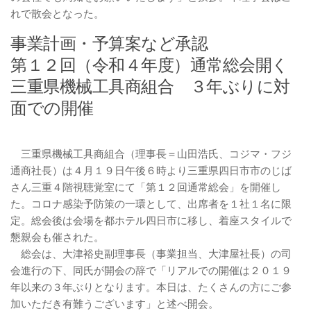
れで散会となった。
事業計画・予算案など承認
第１２回（令和４年度）通常総会開く
三重県機械工具商組合 ３年ぶりに対
面での開催
三重県機械工具商組合（理事長＝山田浩氏、コジマ・フジ
通商社長）は４月１９日午後６時より三重県四日市市のじば
さん三重４階視聴覚室にて「第１２回通常総会」を開催し
た。コロナ感染予防策の一環として、出席者を１社１名に限
定。総会後は会場を都ホテル四日市に移し、着座スタイルで
懇親会も催された。
総会は、大津裕史副理事長（事業担当、大津屋社長）の司
会進行の下、同氏が開会の辞で「リアルでの開催は２０１９
年以来の３年ぶりとなります。本日は、たくさんの方にご参
加いただき有難うございます」と述べ開会。