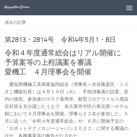
コンテンツへスキップ
過去の記事
第2813・2814号 令和4年5月1・8日
令和４年度通常総会はリアル開催に
予算案等の上程議案を審議
愛機工 ４月理事会を開催
愛知県機械工具商業協同組合（理事長＝水谷隆彦氏・ミズ
タニ機販社長）は４月１９日（火）、手指消毒液の設置、室
内の換気、参加者のマスク着用等、新型コロナウイルス感染
症対策を充分講じたうえで、名古屋市中区の東京第一ホテル
錦において４月理事会を開催。理事ら２２名が参加した。５
月に迫った「令和４年度通常総会」や、６月に開催予定の
「ロボットテクノロジージャパン２０２２」に関する審議の
ほか、各種事業等の報告がなされた。